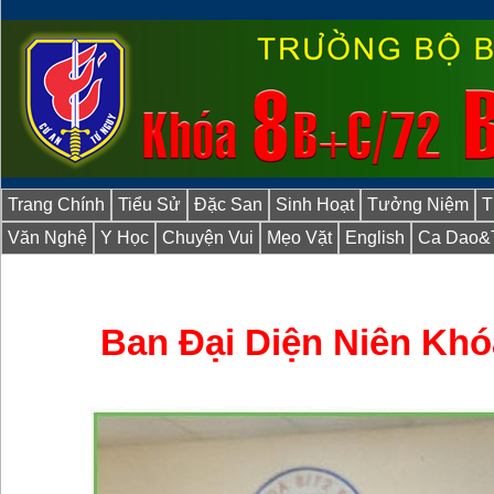
Trang Chính
Tiểu Sử
Đặc San
Sinh Hoạt
Tưởng Niệm
T
Văn Nghệ
Y Học
Chuyện Vui
Mẹo Vặt
English
Ca Dao&
Ban Đại Diện Niên Khó