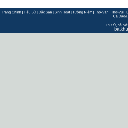
Trang Chính
|
Tiểu Sử
|
Đặc San
|
Sinh Hoạt
|
Tưởng Niệm
|
Thơ-Văn
|
Thơ-Vui
|
B
Ca Dao&
Thư từ, bài vở 
batkh