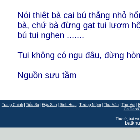
Nói thiệt bà cai bú thằng nhỏ h
bà, chứ bà đừng gạt tui lượm hột
bú tui nghen .......
Tui không có ngu đâu, đừng hòng
Nguồn sưu tầm
Trang Chính
|
Tiểu Sử
|
Đặc San
|
Sinh Hoạt
|
Tưởng Niệm
|
Thơ-Văn
|
Thơ-Vui
|
B
Ca Dao&
Thư từ, bài vở 
batkh