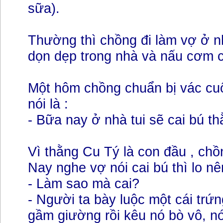
sữa).
Thường thì chồng đi làm vợ ở n
dọn dẹp trong nhà và nấu cơm c
Một hôm chồng chuẩn bị vác cuố
nói là :
- Bữa nay ở nhà tui sẽ cai bú t
Vì thằng Cu Tý là con đầu , chồ
Nay nghe vợ nói cai bú thì lo nê
- Làm sao mà cai?
- Người ta bày luộc một cái trứ
gầm giường rồi kêu nó bò vô, nó