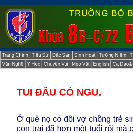
Trang Chính
Tiểu Sử
Đặc San
Sinh Hoạt
Tưởng Niệm
T
Văn Nghệ
Y Học
Chuyện Vui
Mẹo Vặt
English
Ca Dao&
TUI ĐÂU CÓ NGU.
Ở quê nọ có đôi vợ chồng trẻ s
con trai đã hơn một tuổi rồi mà 