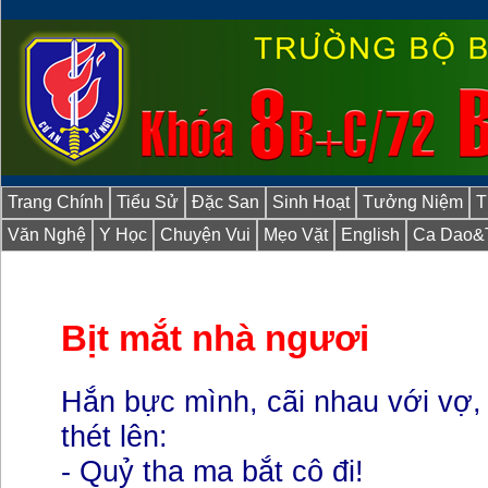
Trang Chính
Tiểu Sử
Đặc San
Sinh Hoạt
Tưởng Niệm
T
Văn Nghệ
Y Học
Chuyện Vui
Mẹo Vặt
English
Ca Dao&
Bịt mắt nhà ngươi
Hắn bực mình, cãi nhau với vợ,
thét lên:
- Quỷ tha ma bắt cô đi!