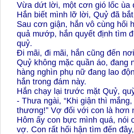
Vừa dứt lời, một cơn gió lốc ùa
Hắn biết mình lỡ lời, Quỷ đã bắ
Sau cơn giận, hắn vô cùng hối h
quả mướp, hắn quyết định tìm 
quỷ.
Đi mãi, đi mãi, hắn cũng đến nơi
Quỷ không mặc quần áo, đang n
hàng nghìn phụ nữ đang lao độn
hắn trong đám này.
Hắn chạy lại trước mặt Quỷ, qu
- Thưa ngài, “Khi giận thì mắng,
thương!” Vợ đối với con là hơn 
Hôm ấy con bực mình quá, nói 
vợ. Con rất hối hận tìm đến đây,