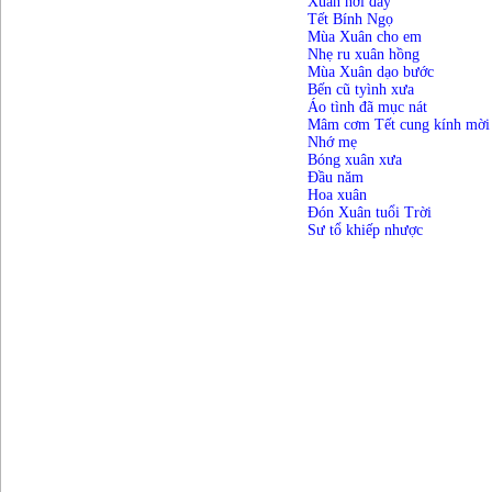
Xuân nơi đây
Tết Bính Ngọ
Mùa Xuân cho em
Nhẹ ru xuân hồng
Mùa Xuân dạo bước
Bến cũ tyình xưa
Áo tình đã mục nát
Mâm cơm Tết cung kính mời
Nhớ mẹ
Bóng xuân xưa
Đầu năm
Hoa xuân
Đón Xuân tuổi Trời
Sư tổ khiếp nhược