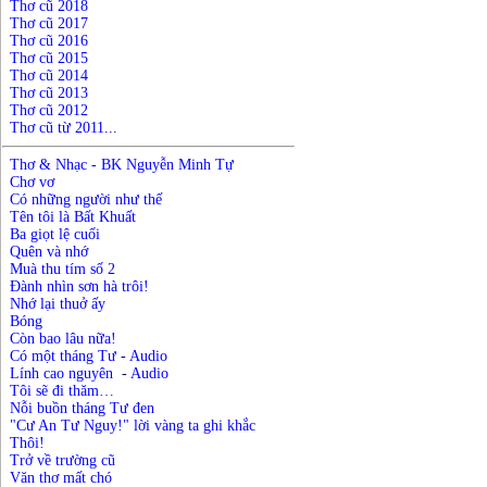
Thơ cũ 2018
Thơ cũ 2017
Thơ cũ 2016
Thơ cũ 2015
Thơ cũ 2014
Thơ cũ 2013
Thơ cũ 2012
Thơ cũ từ 2011
...
Thơ & Nhạc - BK Nguyễn Minh Tự
Chơ vơ
Có những người như thế
Tên tôi là Bất Khuất
Ba giọt lệ cuối
Quên và nhớ
Muà thu tím số 2
Đành nhìn sơn hà trôi!
Nhớ lại thuở ấy
Bóng
Còn bao lâu nữa!
Có một tháng Tư
-
Audio
Lính cao nguyên
-
Audio
Tôi sẽ đi thăm…
N
ỗ
i buồn
t
háng Tư đen
"Cư An Tư Nguy!" lời vàng ta ghi khắc
Thôi!
Trở về trường cũ
Văn thơ mất chó