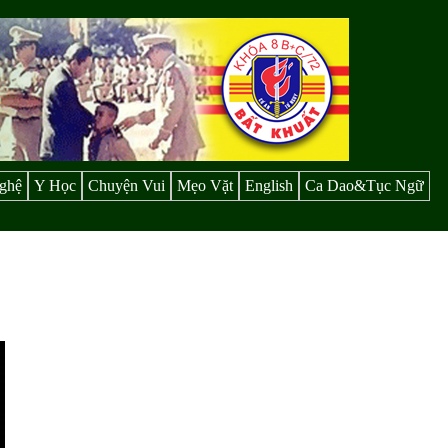
ghệ
Y Học
Chuyện Vui
Mẹo Vặt
English
Ca Dao&Tục Ngữ