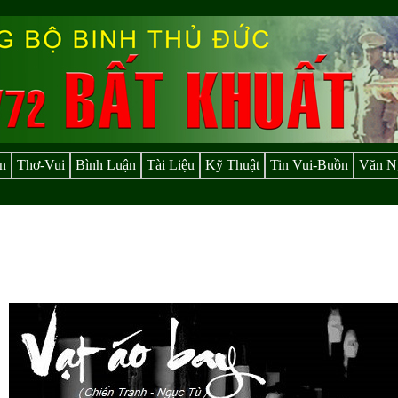
n
Thơ-Vui
Bình Luận
Tài Liệu
Kỹ Thuật
Tin Vui-Buồn
Văn N