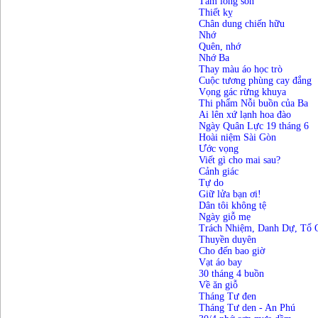
Tấm lòng son
Thiết kỵ
Chân dung chiến hữu
Nhớ
Quên, nhớ
Nhớ Ba
Thay màu áo học trò
Cuộc tương phùng cay đắng
Vọng gác rừng khuya
Thi phẩm Nỗi buồn của Ba
Ai lên xứ lạnh hoa đào
Ngày Quân Lực 19 tháng 6
Hoài niệm Sài Gòn
Ước vọng
Viết gì cho mai sau?
Cảnh giác
Tự do
Giữ lửa bạn ơi!
Dân tôi không tệ
Ngày giỗ mẹ
Trách Nhiệm, Danh Dự, Tổ 
Thuyền duyên
Cho đến bao giờ
Vạt áo bay
30 tháng 4 buồn
Về ăn giỗ
Tháng Tư đen
Tháng Tư den - An Phú