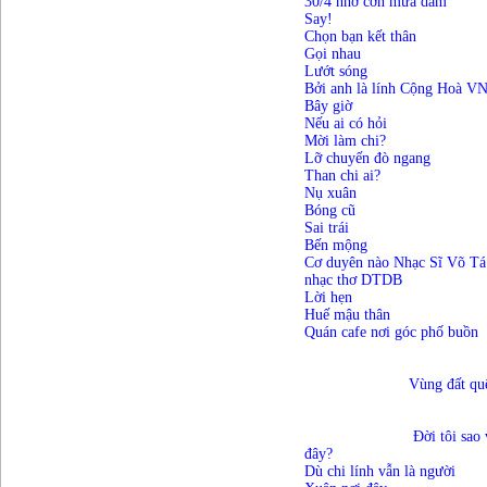
30/4 nhớ cơn mưa dầm
Say!
Chọn bạn kết thân
Gọi nhau
Lướt sóng
Bởi anh là lính Cộng Hoà V
Bây giờ
Nếu ai có hỏi
Mời làm chi?
Lỡ chuyến đò ngang
Than chi ai?
Nụ xuân
Bóng cũ
Sai trái
Bến mộng
Cơ duyên nào Nhạc Sĩ Võ Tá
nhạc thơ DTDB
Lời hẹn
Huế mậu thân
Quán cafe nơi góc phố buồn
			Vùng đất q
Đời tôi sao 
đây?
Dù chi lính vẫn là người