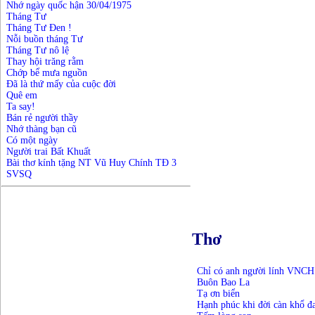
Nhớ ngày quốc hận 30/04/1975
Tháng Tư
Tháng Tư Đen !
Nỗi buồn tháng Tư
Tháng Tư nô lệ
Thay hội trăng rằm
Chớp bể mưa nguồn
Đã là thứ mấy của cuộc đời
Quê em
Ta say!
Bán rẻ người thầy
Nhớ thàng bạn cũ
Có một ngày
Người trai Bất Khuất
Bài thơ kính tặng NT Vũ Huy Chính TĐ 3
SVSQ
Thơ
Chỉ có anh người lính VNCH
Buôn Bao La
Tạ ơn biển
Hạnh phúc khi đời càn khổ đ