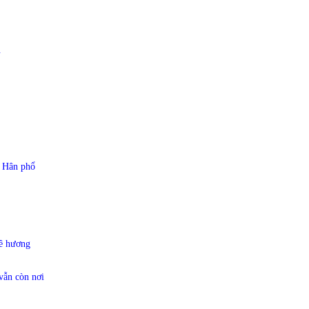
N
 Hân phổ
uê hương
vẫn còn nơi