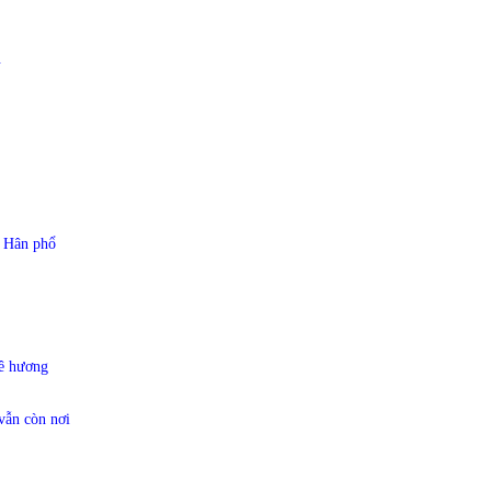
N
 Hân phổ
uê hương
vẫn còn nơi