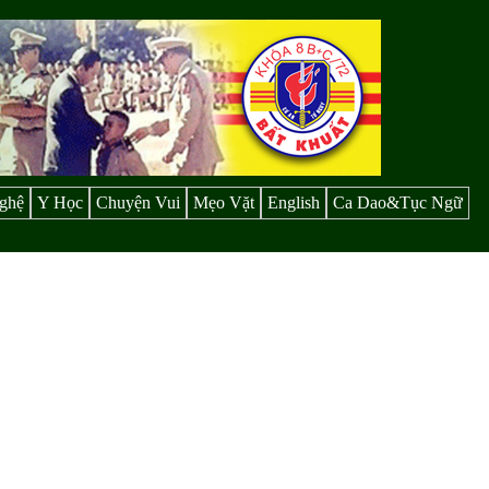
ghệ
Y Học
Chuyện Vui
Mẹo Vặt
English
Ca Dao&Tục Ngữ