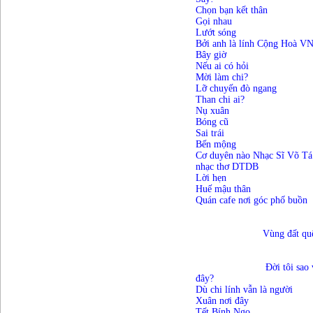
Chọn bạn kết thân
Gọi nhau
Lướt sóng
Bởi anh là lính Cộng Hoà V
Bây giờ
Nếu ai có hỏi
Mời làm chi?
Lỡ chuyến đò ngang
Than chi ai?
Nụ xuân
Bóng cũ
Sai trái
Bến mộng
Cơ duyên nào Nhạc Sĩ Võ Tá
nhạc thơ DTDB
Lời hẹn
Huế mậu thân
Quán cafe nơi góc phố buồn
			Vùng đất q
Đời tôi sao 
đây?
Dù chi lính vẫn là người
Xuân nơi đây
Tết Bính Ngọ