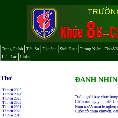
Trang Chính
Tiểu Sử
Đặc San
Sinh Hoạt
Tưởng Niệm
Thơ-Vă
Liên Lạc
Links
Thơ
ĐÀNH NHÌN 
Thơ cũ 2025
Thơ cũ 2024
Tuổi ngoài bảy chục bóng
Thơ cũ 2023
Chân run tay yếu, biết là 
Thơ cũ 2022
Năm mươi năm lẻ nghẹn 
Thơ cũ 2021
Cuộc cờ chưa chuyển, đàn
Thơ cũ 2020
Thơ cũ 2019