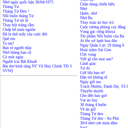
Nhớ ngày quốc hận 30/04/1975
Chân dung chiến hữu
Tháng Tư
Nhớ
Tháng Tư Đen !
Quên, nhớ
Nỗi buồn tháng Tư
Nhớ Ba
Tháng Tư nô lệ
Thay màu áo học trò
Thay hội trăng rằm
Cuộc tương phùng cay đắng
Chớp bể mưa nguồn
Vọng gác rừng khuya
Đã là thứ mấy của cuộc đời
Thi phẩm Nỗi buồn của Ba
Quê em
Ai lên xứ lạnh hoa đào
Ta say!
Ngày Quân Lực 19 tháng 6
Bán rẻ người thầy
Hoài niệm Sài Gòn
Nhớ thàng bạn cũ
Ước vọng
Có một ngày
Viết gì cho mai sau?
Người trai Bất Khuất
Cảnh giác
Bài thơ kính tặng NT Vũ Huy Chính TĐ 3
Tự do
SVSQ
Giữ lửa bạn ơi!
Dân tôi không tệ
Ngày giỗ mẹ
Trách Nhiệm, Danh Dự, Tổ 
Thuyền duyên
Cho đến bao giờ
Vạt áo bay
30 tháng 4 buồn
Về ăn giỗ
Tháng Tư đen
Tháng Tư den - An Phú
30/4 nhớ cơn mưa dầm
Say!