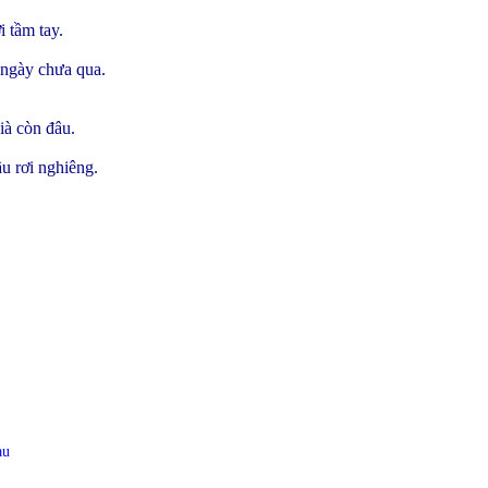
i tầm tay.
,
 ngày chưa qua.
ià còn đâu.
ầu rơi nghiêng.
au