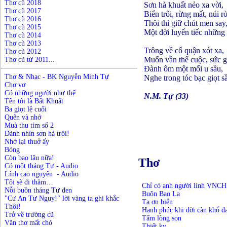
Thơ cũ 2018
Sơn hà khuất nẻo xa vời,
Thơ cũ 2017
Biển trôi, rừng mất, núi rờ
Thơ cũ 2016
Thôi thì giữ chút men say
Thơ cũ 2015
Một đời luyến tiếc những
Thơ cũ 2014
Thơ cũ 2013
Trông về cố quận xót xa,
Thơ cũ 2012
Muốn vần thế cuộc, sức g
Thơ cũ từ 2011
...
Đành ôm một mối u sầu,
Thơ & Nhạc - BK Nguyễn Minh Tự
Nghe trong tóc bạc giọt s
Chơ vơ
Có những người như thế
N.M. Tự (33)
Tên tôi là Bất Khuất
Ba giọt lệ cuối
Quên và nhớ
Muà thu tím số 2
Đành nhìn sơn hà trôi!
Nhớ lại thuở ấy
Bóng
Còn bao lâu nữa!
Thơ
Có một tháng Tư
-
Audio
Lính cao nguyên
-
Audio
Tôi sẽ đi thăm…
Chỉ có anh người lính VNCH
N
ỗ
i buồn
t
háng Tư đen
Buôn Bao La
"Cư An Tư Nguy!" lời vàng ta ghi khắc
Tạ ơn biển
Thôi!
Hạnh phúc khi đời càn khổ đ
Trở về trường cũ
Tấm lòng son
Văn thơ mất chó
Thiết kỵ