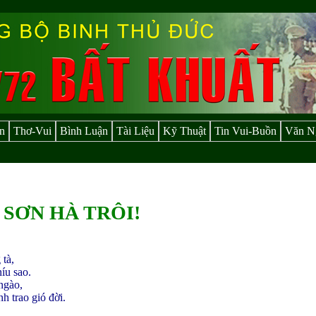
n
Thơ-Vui
Bình Luận
Tài Liệu
Kỹ Thuật
Tin Vui-Buồn
Văn N
SƠN HÀ TRÔI!
 tà,
níu sao.
ngào,
h trao gió đời.