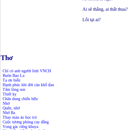
Ai sẽ thắng, ai thất thua?
Lỗi tại ai?
Thơ
Chỉ có anh người lính VNCH
Buôn Bao La
Tạ ơn biển
Hạnh phúc khi đời càn khổ đau
Tấm lòng son
Thiết kỵ
Chân dung chiến hữu
Nhớ
Quên, nhớ
Nhớ Ba
Thay màu áo học trò
Cuộc tương phùng cay đắng
Vọng gác rừng khuya