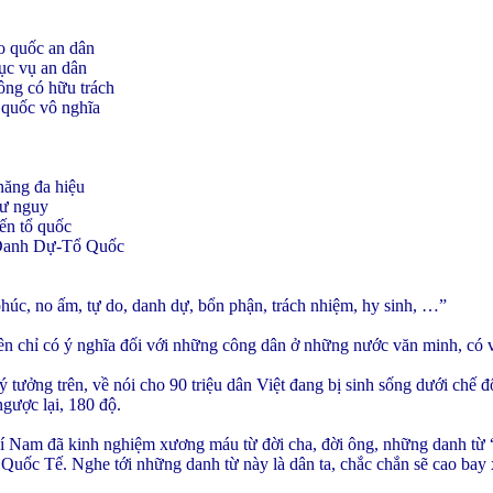
̉o quốc an dân
̣c vụ an dân
ng có hữu trách
 quốc vô nghĩa
năng đa hiệu
tư nguy
n tổ quốc
Danh Dự-Tổ Quốc
phúc, no ấm, tự do, danh dự, bổn phận, trách nhiệm, hy sinh, …”
 chỉ có ý nghĩa đối với những công dân ở những nước văn minh, có 
tưởng trên, về nói cho 90 triệu dân Việt đang bị sinh sống dưới chế độ
gược lại, 180 độ.
chí Nam đã kinh nghiệm xương máu từ đời cha, đời ông, những danh từ
 Quốc Tế. Nghe tới những danh từ này là dân ta, chắc chắn sẽ cao bay 