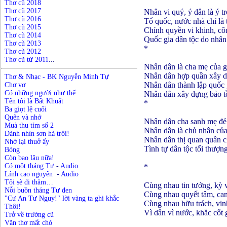
Thơ cũ 2018
Thơ cũ 2017
Nhân vi quý, ý dân là ý trơ
Thơ cũ 2016
Tổ quốc, nước nhà chỉ là 
Thơ cũ 2015
Chính quyền vi khinh, cô
Thơ cũ 2014
Quốc gia dân tộc do nhân
Thơ cũ 2013
*
Thơ cũ 2012
Thơ cũ từ 2011
...
Nhân dân là cha mẹ của g
Nhân dân hợp quần xây dự
Thơ & Nhạc - BK Nguyễn Minh Tự
Nhân dân thành lập quốc 
Chơ vơ
Có những người như thế
Nhân dân xây dựng bảo tồ
Tên tôi là Bất Khuất
*
Ba giọt lệ cuối
Quên và nhớ
Nhân dân cha sanh mẹ đẻ 
Muà thu tím số 2
Nhân dân là chủ nhân của
Đành nhìn sơn hà trôi!
Nhân dân thị quan quân c
Nhớ lại thuở ấy
Tình tự dân tộc tối thượng
Bóng
Còn bao lâu nữa!
Có một tháng Tư
-
Audio
*
Lính cao nguyên
-
Audio
Tôi sẽ đi thăm…
Cùng nhau tin tưởng, kỳ v
N
ỗ
i buồn
t
háng Tư đen
Cùng nhau quyết tâm, can 
"Cư An Tư Nguy!" lời vàng ta ghi khắc
Cùng nhau hữu trách, vinh
Thôi!
Vì dân vì nước, khắc cốt
Trở về trường cũ
Văn thơ mất chó