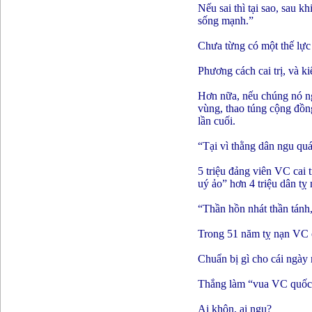
Nếu sai thì tại sao, sau 
sống mạnh.”
Chưa từng có một thế lực 
Phương cách cai trị, và ki
Hơn nữa, nếu chúng nó ng
vùng, thao túng cộng đồn
lần cuối.
“Tại vì thằng dân ngu quá
5 triệu đảng viên VC cai t
uý ảo” hơn 4 triệu dân tỵ 
“Thần hồn nhát thần tán
Trong 51 năm tỵ nạn VC ở h
Chuẩn bị gì cho cái ngà
Thắng làm “vua VC quốc ng
Ai khôn, ai ngu?