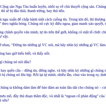
̣ng sản Nga Tàu huấn luyện, nhồi sọ về chủ thuyết cộng sản. Chúng n
hì sẽ bị đào thải, thanh trừng, hay thủ tiêu.
i ngu xuẩn để chấp hành một cách cuồng tín. Trong khi đó, thì thượng 
́ tuệ” theo nghĩa bóng. Chúng nó cực kỳ điêu ngoa, gian manh xảo quyệ
g chính quyền văn minh, tự do trên thế giới, không có một tổ chức chính
ư vậy.
̉ nhau, “Đừng tin những gì VC nói, mà hãy nhìn kỷ những gì VC làm
 bao giờ hiểu biết, và thấy nổi:
ì chúng nó nói đâu?
, hay quên câu – đừng tin, đừng nghe, và hãy nhìn kỷ những gì chúng 
bị chúng nó lừa bịp. Rồi lại tự mình, nhiều lần, chui vào trong rọ, ti
úng ta không dám làm để bảo đảm an toàn lâu dài cho chúng nó – cướ
c mưu mô, đầy thủ đoạn thâm độc, và nhất là “ngoan cố phản động” 
̀ sửa?