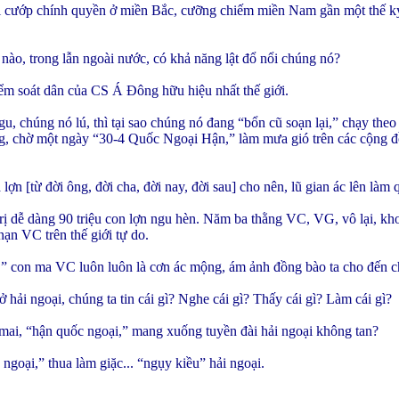
khi cướp chính quyền ở miền Bắc, cưỡng chiếm miền Nam gần một thế 
nào, trong lẫn ngoài nước, có khả năng lật đổ nổi chúng nó?
ểm soát dân của CS Á Đông hữu hiệu nhất thế giới.
u, chúng nó lú, thì tại sao chúng nó đang “bổn cũ soạn lại,” chạy theo 
g, chờ một ngày “30-4 Quốc Ngoại Hận,” làm mưa gió trên các cộng đồ
 lợn [từ đời ông, đời cha, đời nay, đời sau] cho nên, lũ gian ác lên làm
rị dễ dàng 90 triệu con lợn ngu hèn. Năm ba thằng VC, VG, vô lại, khoa
nạn VC trên thế giới tự do.
h,” con ma VC luôn luôn là cơn ác mộng, ám ảnh đồng bào ta cho đến c
ải ngoại, chúng ta tin cái gì? Nghe cái gì? Thấy cái gì? Làm cái gì?
y mai, “hận quốc ngoại,” mang xuống tuyền đài hải ngoại không tan?
oại,” thua làm giặc... “ngụy kiều” hải ngoại.