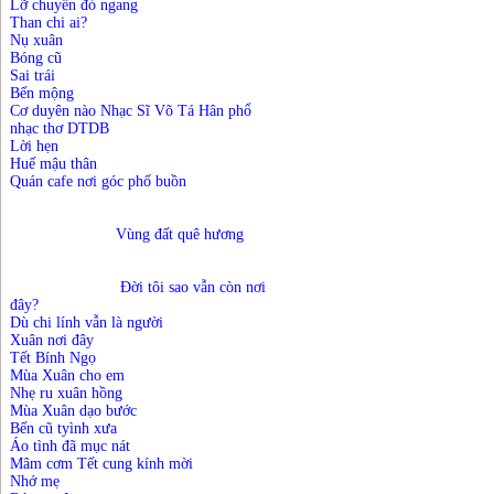
Lỡ chuyến đò ngang
Than chi ai?
Nụ xuân
Bóng cũ
Sai trái
Bến mộng
Cơ duyên nào Nhạc Sĩ Võ Tá Hân phổ
nhạc thơ DTDB
Lời hẹn
Huế mậu thân
Quán cafe nơi góc phố buồn
			Vùng đất quê hương
Đời tôi sao vẫn còn nơi
đây?
Dù chi lính vẫn là người
Xuân nơi đây
Tết Bính Ngọ
Mùa Xuân cho em
Nhẹ ru xuân hồng
Mùa Xuân dạo bước
Bến cũ tyình xưa
Áo tình đã mục nát
Mâm cơm Tết cung kính mời
Nhớ mẹ