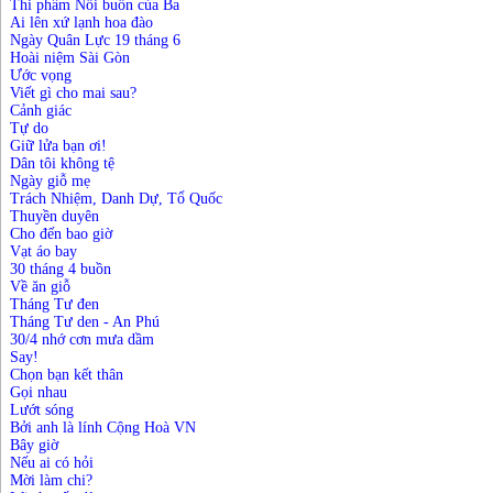
Thi phẩm Nỗi buồn của Ba
Ai lên xứ lạnh hoa đào
Ngày Quân Lực 19 tháng 6
Hoài niệm Sài Gòn
Ước vọng
Viết gì cho mai sau?
Cảnh giác
Tự do
Giữ lửa bạn ơi!
Dân tôi không tệ
Ngày giỗ mẹ
Trách Nhiệm, Danh Dự, Tổ Quốc
Thuyền duyên
Cho đến bao giờ
Vạt áo bay
30 tháng 4 buồn
Về ăn giỗ
Tháng Tư đen
Tháng Tư den - An Phú
30/4 nhớ cơn mưa dầm
Say!
Chọn bạn kết thân
Gọi nhau
Lướt sóng
Bởi anh là lính Cộng Hoà VN
Bây giờ
Nếu ai có hỏi
Mời làm chi?