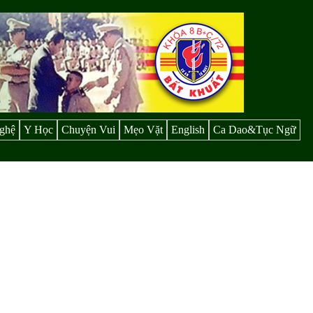
ghệ
Y Học
Chuyện Vui
Mẹo Vặt
English
Ca Dao&Tục Ngữ