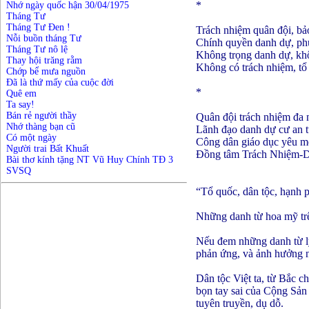
*
Nhớ ngày quốc hận 30/04/1975
Tháng Tư
Tháng Tư Đen !
Trách nhiệm quân đội, ba
Nỗi buồn tháng Tư
Chính quyền danh dự, phu
Tháng Tư nô lệ
Không trọng danh dự, khô
Thay hội trăng rằm
Không có trách nhiệm, tổ
Chớp bể mưa nguồn
Đã là thứ mấy của cuộc đời
*
Quê em
Ta say!
Bán rẻ người thầy
Quân đội trách nhiệm đa 
Nhớ thàng bạn cũ
Lãnh đạo danh dự cư an 
Có một ngày
Công dân giáo dục yêu mế
Người trai Bất Khuất
Đồng tâm Trách Nhiệm-
Bài thơ kính tặng NT Vũ Huy Chính TĐ 3
SVSQ
“Tổ quốc, dân tộc, hạnh 
Những danh từ hoa mỹ trên
Nếu đem những danh từ lý 
phản ứng, và ảnh hưởng n
Dân tộc Việt ta, từ Bắc 
bọn tay sai của Cộng Sản
tuyên truyền, dụ dỗ.