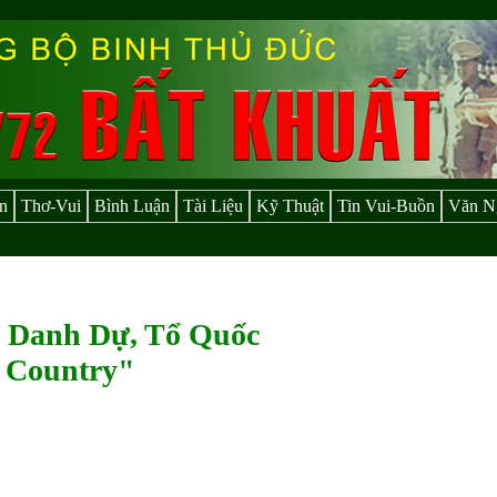
n
Thơ-Vui
Bình Luận
Tài Liệu
Kỹ Thuật
Tin Vui-Buồn
Văn N
 Danh Dự, Tổ Quốc
, Country"