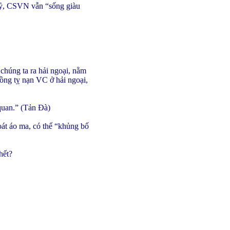
kỷ, CSVN vẫn “sống giàu
chúng ta ra hải ngoại, nằm
ng tỵ nạn VC ở hải ngoại,
 quan.” (Tản Đà)
́t áo ma, có thể “khủng bố
hết?