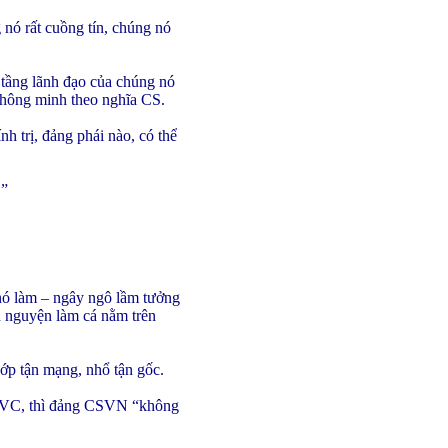
ó rất cuồng tín, chúng nó
tầng lãnh đạo của chúng nó
t, thông minh theo nghĩa CS.
 trị, đảng phái nào, có thể
.”
nó làm – ngây ngô lầm tưởng
̀nh nguyện làm cá nằm trên
p tận mạng, nhổ tận gốc.
của VC, thì đảng CSVN “không