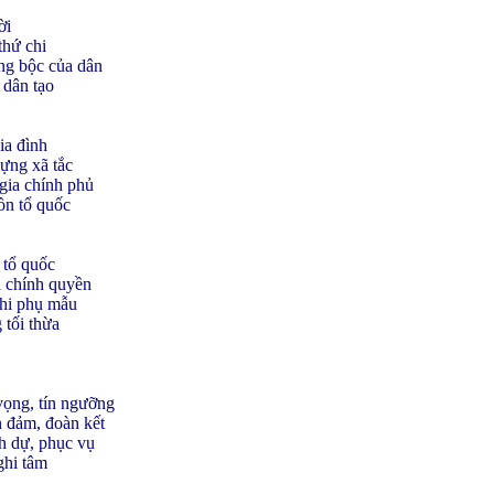
̀i
thứ chi
ng bộc của dân
 dân tạo
ia đình
ng xã tắc
gia chính phủ
n tổ quốc
tổ quốc
 chính quyền
hi phụ mẫu
 tối thừa
ọng, tín ngưỡng
đảm, đoàn kết
 dự, phục vụ
 ghi tâm