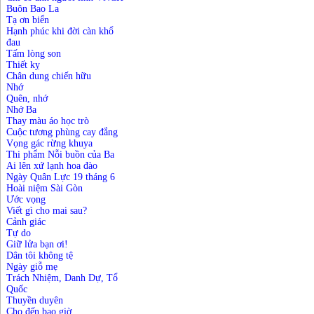
Buôn Bao La
Tạ ơn biển
Hạnh phúc khi đời càn khổ
đau
Tấm lòng son
Thiết kỵ
Chân dung chiến hữu
Nhớ
Quên, nhớ
Nhớ Ba
Thay màu áo học trò
Cuộc tương phùng cay đắng
Vọng gác rừng khuya
Thi phẩm Nỗi buồn của Ba
Ai lên xứ lạnh hoa đào
Ngày Quân Lực 19 tháng 6
Hoài niệm Sài Gòn
Ước vọng
Viết gì cho mai sau?
Cảnh giác
Tự do
Giữ lửa bạn ơi!
Dân tôi không tệ
Ngày giỗ mẹ
Trách Nhiệm, Danh Dự, Tổ
Quốc
Thuyền duyên
Cho đến bao giờ