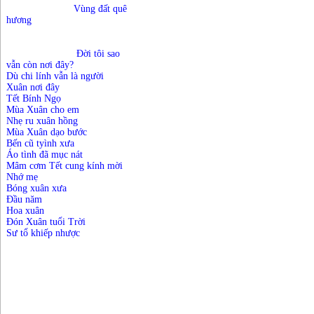
			Vùng đất quê 
hương
Đời tôi sao
vẫn còn nơi đây?
Dù chi lính vẫn là người
Xuân nơi đây
Tết Bính Ngọ
Mùa Xuân cho em
Nhẹ ru xuân hồng
Mùa Xuân dạo bước
Bến cũ tyình xưa
Áo tình đã mục nát
Mâm cơm Tết cung kính mời
Nhớ mẹ
Bóng xuân xưa
Đầu năm
Hoa xuân
Đón Xuân tuổi Trời
Sư tổ khiếp nhược