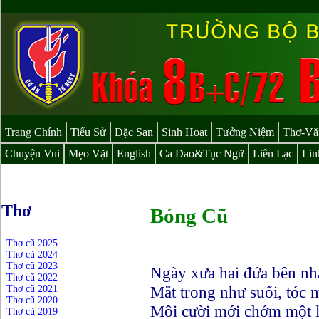
Trang Chính
Tiểu Sử
Đặc San
Sinh Hoạt
Tưởng Niệm
Thơ-Vă
Chuyện Vui
Mẹo Vặt
English
Ca Dao&Tục Ngữ
Liên Lạc
Lin
Thơ
Bóng Cũ
Thơ cũ 2025
Thơ cũ 2024
Thơ cũ 2023
Ngày xưa hai đứa bên nh
Thơ cũ 2022
Mắt trong như suối, tóc 
Thơ cũ 2021
Thơ cũ 2020
Môi cười mới chớm một l
Thơ cũ 2019