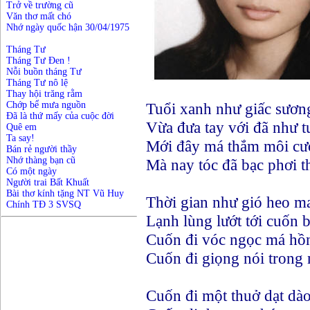
Trở về trường cũ
Văn thơ mất chó
Nhớ ngày quốc hận 30/04/1975
Tháng Tư
Tháng Tư Đen !
Nỗi buồn tháng Tư
Tháng Tư nô lệ
Thay hội trăng rằm
Chớp bể mưa nguồn
Tuổi xanh như giấc sươn
Đã là thứ mấy của cuộc đời
Vừa đưa tay với đã như tu
Quê em
Ta say!
Mới đây má thắm môi cư
Bán rẻ người thầy
Nhớ thàng bạn cũ
Mà nay tóc đã bạc phơi t
Có một ngày
Người trai Bất Khuất
Bài thơ kính tặng NT Vũ Huy
Thời gian như gió heo m
Chính TĐ 3 SVSQ
Lạnh lùng lướt tới cuốn 
Cuốn đi vóc ngọc má hồ
Cuốn đi giọng nói trong
Cuốn đi một thuở dạt dào