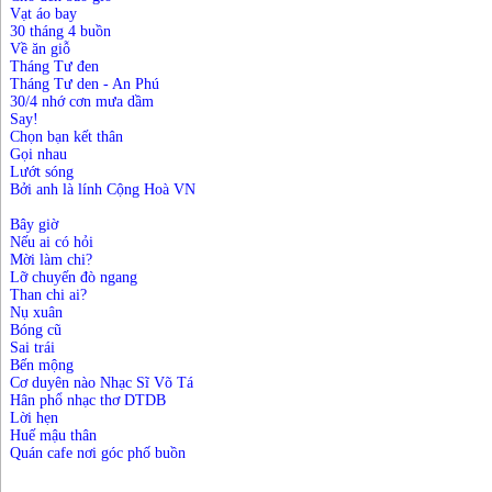
Vạt áo bay
30 tháng 4 buồn
Về ăn giỗ
Tháng Tư đen
Tháng Tư den - An Phú
30/4 nhớ cơn mưa dầm
Say!
Chọn bạn kết thân
Gọi nhau
Lướt sóng
Bởi anh là lính Cộng Hoà VN
Bây giờ
Nếu ai có hỏi
Mời làm chi?
Lỡ chuyến đò ngang
Than chi ai?
Nụ xuân
Bóng cũ
Sai trái
Bến mộng
Cơ duyên nào Nhạc Sĩ Võ Tá
Hân phổ nhạc thơ DTDB
Lời hẹn
Huế mậu thân
Quán cafe nơi góc phố buồn