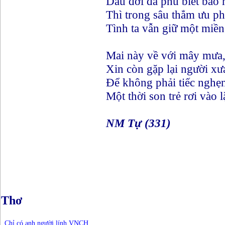
Dẫu đời đã phủ biết bao
Thì trong sâu thẳm ưu ph
Tình ta vẫn giữ một miền
Mai này về với mây mưa
Xin còn gặp lại người xư
Để không phải tiếc nghẹ
Một thời son trẻ rơi vào 
NM Tự (331)
Thơ
Chỉ có anh người lính VNCH