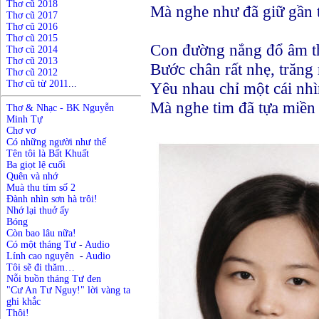
Thơ cũ 2018
Mà nghe như đã giữ gần 
Thơ cũ 2017
Thơ cũ 2016
Thơ cũ 2015
Con đường nắng đổ âm t
Thơ cũ 2014
Thơ cũ 2013
Bước chân rất nhẹ, trăng 
Thơ cũ 2012
Thơ cũ từ 2011
...
Yêu nhau chỉ một cái nhì
Mà nghe tim đã tựa miền 
Thơ & Nhạc - BK Nguyễn
Minh Tự
Chơ vơ
Có những người như thế
Tên tôi là Bất Khuất
Ba giọt lệ cuối
Quên và nhớ
Muà thu tím số 2
Đành nhìn sơn hà trôi!
Nhớ lại thuở ấy
Bóng
Còn bao lâu nữa!
Có một tháng Tư
-
Audio
Lính cao nguyên
-
Audio
Tôi sẽ đi thăm…
N
ỗ
i buồn
t
háng Tư đen
"Cư An Tư Nguy!" lời vàng ta
ghi khắc
Thôi!