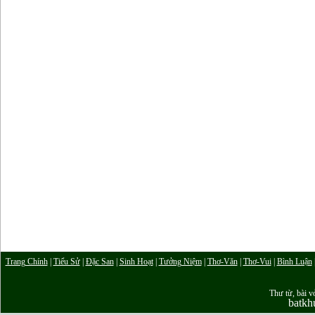
Trang Chính
|
Tiểu Sử
|
Đặc San
|
Sinh Hoạt
|
Tưởng Niệm
|
Thơ-Văn
|
Thơ-Vui
|
Bình Luận
Thư từ, bài vở
batk