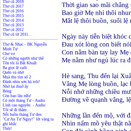
Thơ cũ 2018
Thời gian sao mãi chẳng 
Thơ cũ 2017
Thơ cũ 2016
Bao giờ Mẹ nhỉ thôi nhu
Thơ cũ 2015
Mắt lệ thôi buồn, suối lệ 
Thơ cũ 2014
Thơ cũ 2013
Thơ cũ 2012
Thơ cũ từ 2011
...
Ngày này tiễn biệt khóc c
Đau xót lòng con biết nói
Thơ & Nhạc - BK Nguyễn
Minh Tự
Con nắm bàn tay lay Mẹ
Chơ vơ
Có những người như thế
Mẹ nằm như ngủ lúc ra đ
Tên tôi là Bất Khuất
Ba giọt lệ cuối
Quên và nhớ
Hè sang, Thu đến lại Xu
Muà thu tím số 2
Đành nhìn sơn hà trôi!
Vắng Mẹ lòng buồn, lạc
Nhớ lại thuở ấy
Nỗi nhớ những chiều mưa
Bóng
Còn bao lâu nữa!
Đường về quạnh vắng, lệ
Có một tháng Tư
-
Audio
Lính cao nguyên
-
Audio
Tôi sẽ đi thăm…
Những lần đến mộ, với đ
N
ỗ
i buồn
t
háng Tư đen
"Cư An Tư Nguy!" lời vàng ta
Nhìn nấm mồ yêu thật nã
ghi khắc
Thôi!