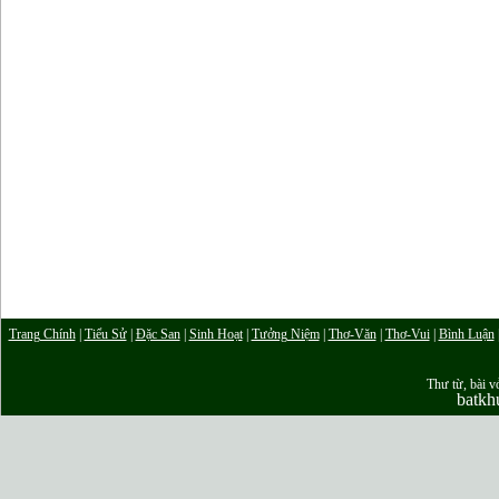
Trang Chính
|
Tiểu Sử
|
Đặc San
|
Sinh Hoạt
|
Tưởng Niệm
|
Thơ-Văn
|
Thơ-Vui
|
Bình Luận
Thư từ, bài vở
batk