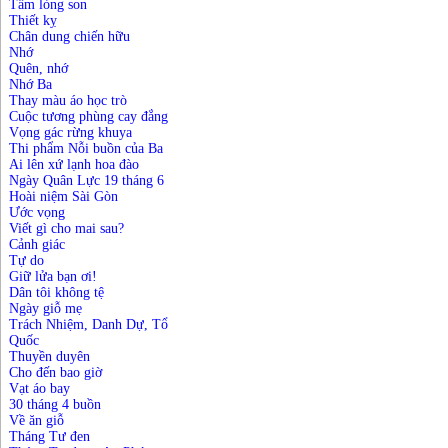
Tấm lòng son
Thiết kỵ
Chân dung chiến hữu
Nhớ
Quên, nhớ
Nhớ Ba
Thay màu áo học trò
Cuộc tương phùng cay đắng
Vọng gác rừng khuya
Thi phẩm Nỗi buồn của Ba
Ai lên xứ lạnh hoa đào
Ngày Quân Lực 19 tháng 6
Hoài niệm Sài Gòn
Ước vọng
Viết gì cho mai sau?
Cảnh giác
Tự do
Giữ lửa bạn ơi!
Dân tôi không tệ
Ngày giỗ mẹ
Trách Nhiệm, Danh Dự, Tổ
Quốc
Thuyền duyên
Cho đến bao giờ
Vạt áo bay
30 tháng 4 buồn
Về ăn giỗ
Tháng Tư đen