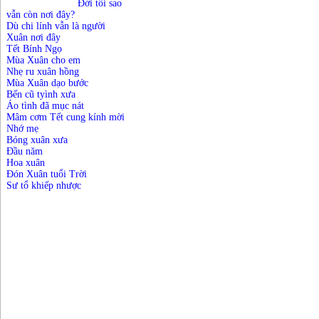
Đời tôi sao
vẫn còn nơi đây?
Dù chi lính vẫn là người
Xuân nơi đây
Tết Bính Ngọ
Mùa Xuân cho em
Nhẹ ru xuân hồng
Mùa Xuân dạo bước
Bến cũ tyình xưa
Áo tình đã mục nát
Mâm cơm Tết cung kính mời
Nhớ mẹ
Bóng xuân xưa
Đầu năm
Hoa xuân
Đón Xuân tuổi Trời
Sư tổ khiếp nhược