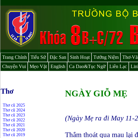
Trang Chính
Tiểu Sử
Đặc San
Sinh Hoạt
Tưởng Niệm
Thơ-Vă
Chuyện Vui
Mẹo Vặt
English
Ca Dao&Tục Ngữ
Liên Lạc
Lin
Thơ
NGÀY GIỖ MẸ
Thơ cũ 2025
Thơ cũ 2024
Thơ cũ 2023
(Ngày Mẹ ra đi May 11-
Thơ cũ 2022
Thơ cũ 2021
Thơ cũ 2020
Thắm thoát qua mau lại đ
Thơ cũ 2019