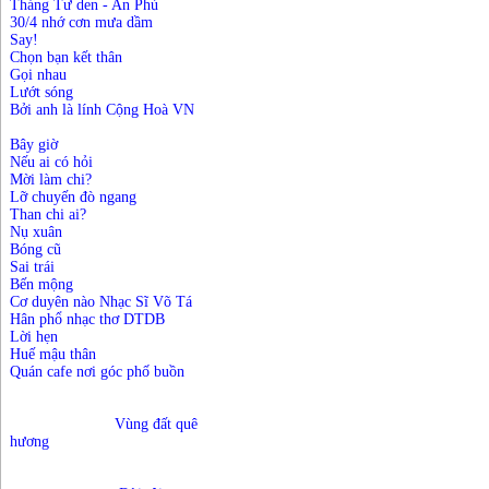
Tháng Tư den - An Phú
30/4 nhớ cơn mưa dầm
Say!
Chọn bạn kết thân
Gọi nhau
Lướt sóng
Bởi anh là lính Cộng Hoà VN
Bây giờ
Nếu ai có hỏi
Mời làm chi?
Lỡ chuyến đò ngang
Than chi ai?
Nụ xuân
Bóng cũ
Sai trái
Bến mộng
Cơ duyên nào Nhạc Sĩ Võ Tá
Hân phổ nhạc thơ DTDB
Lời hẹn
Huế mậu thân
Quán cafe nơi góc phố buồn
			Vùng đất quê 
hương