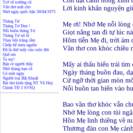
Con đặt cành hồng xinh 
Trở về trường cũ
Lời kinh khấn nguyện gi
Văn thơ mất chó
Nhớ ngày quốc hận 30/04/1975
Tháng Tư
Mẹ ơi! Nhớ Mẹ nỗi lòng
Tháng Tư Đen !
Giọt nắng tan đi tự lúc n
Nỗi buồn tháng Tư
Tháng Tư nô lệ
Hôm tiễn Mẹ đi, trời ảm
Thay hội trăng rằm
Chớp bể mưa nguồn
Vần thơ con khóc chiều
Đã là thứ mấy của cuộc đời
Quê em
Ta say!
Mấy ai thấu hiểu trái tim
Bán rẻ người thầy
Nhớ thàng bạn cũ
Ngày tháng buồn đau, d
Có một ngày
Người trai Bất Khuất
Cứ ngỡ thời gian mòn mõ
Bài thơ kính tặng NT Vũ Huy
Nỗi buồn tan biến vào h
Chính TĐ 3 SVSQ
Bao vần thơ khóc vẫn ch
Nhớ Mẹ lòng con tủi ng
Hồn Mẹ linh thiêng về n
Thương đàn con Mẹ cảnh