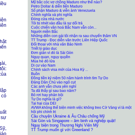
Mỹ bắc cóc vợ chồng Maduro như thế nào?
iều
Petro Dollar & diễn tiến Maduro
Số phận Maduro & viễn ảnh Venezuela
Chính nghĩa và phi nghĩa
Đóng cửa nhà nước
iện
Tôi bị nhét vào đầu là sự dối trá
iên
Cuộc chiến văn hoá Bắc Nam vẫn còn...
Người miền Bắc
Những điền con gái tôi nhận ra sau chuyến thăm VN
TT Trump - Đọc diễn văn trước Liên Hiệp Quốc
hật
Đối thoại với nhà văn Bảo Ninh
mến
Triết lý giáo dục
Đơn giản vì đó là Sài Gòn
Ngụy quạn, ngụy quyền
Mùa hè đỏ lửa
ài,
Di cư vào Nam
ôi:
Chính sách visa mới của Hoa Kỳ ...
của
Buồn
Đồng tiền kỷ niệm 50 năm hành trình tìm Tự Do
Đảng Dân Chủ vào ngõ cụt
Các anh vẫn chưa yên nghỉ
lập
Ta đã thấy gì sau bao năm?
Bỏ rơi hay phản bội
 có
Tự Do nghĩa là gì?
Tại hại của DEI
AVWA không thể biện minh việc không treo Cờ Vàng vì là một
uất
hội phi chính trị
Câu chuyện Ukraine & Âu Châu chống Mỹ
 sự
Sài Gòn và Singapore – âm binh và nghiệp quật!
Nguỵ biện trong Thượng Nghị Viện Mỹ
Sỹ,
TT Trump muốn gì với Greenland ?
iáo