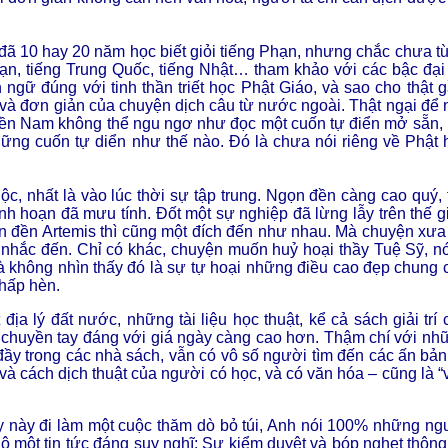
 đã 10 hay 20 năm học biết giỏi tiếng Phạn, nhưng chắc chưa t
ạn, tiếng Trung Quốc, tiếng Nhật… tham khảo với các bậc đại
gữ đúng với tinh thần triết học Phật Giáo, và sao cho thật g
 và đơn giản của chuyện dịch câu từ nước ngoài. Thật ngại để n
ền Nam không thể ngu ngơ như đọc một cuốn tự điển mở sẵn,
những cuốn tự diển như thế nào. Đó là chưa nói riêng về Phật 
c, nhất là vào lúc thời sự tập trung. Ngọn đền càng cao quý, 
 hoạn đã mưu tính. Đốt một sự nghiệp đã lừng lẫy trên thế gi
ọn đền Artemis thì cũng một đích đến như nhau. Mà chuyện xưa
c nhắc đến. Chỉ có khác, chuyện muốn huỷ hoại thầy Tuệ Sỹ, nó
à không nhìn thấy đó là sự tự hoại những điều cao đẹp chung 
thấp hèn.
địa lý đất nước, những tài liệu học thuật, kể cả sách giải trí 
c chuyền tay đáng với giá ngày càng cao hơn. Thậm chí với nh
đầy trong các nhà sách, vẫn có vô số người tìm đến các ấn bản
và cách dịch thuật của người có học, và có văn hóa – cũng là “
 này đi làm một cuộc thăm dò bỏ túi, Anh nói 100% những ng
lộ một tin tức đáng suy nghĩ: Sự kiểm duyệt và bóp nghẹt thông 