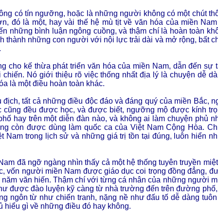
hông có tín ngưỡng, hoặc là những người không có một chút th
n, đó là một, hay vài thế hệ mù tịt về văn hóa của miền Nam
đến những bình luận ngông cuồng, và thậm chí là hoàn toàn kh
nh thành những con người với nội lực trải dài và mở rộng, bất c
.
ng cho kế thừa phát triển văn hóa của miền Nam, dẫn đến sự 
 chiến. Nó giới thiệu rõ việc thống nhất địa lý là chuyện dễ dà
óa là một điều hoàn toàn khác.
thù địch, tất cả những điều độc đáo và đáng quý của miền Bắc, n
 học cũng đều được học, và được biết, ngưỡng mộ được kính trọ
 phố hay trên một diễn đàn nào, và không ai làm chuyện phủ n
ông còn được dùng làm quốc ca của Việt Nam Cộng Hòa. Ch
t Nam trong lịch sử và những giá trị tồn tại đúng, luôn hiển nh
 Nam đã ngỡ ngàng nhìn thấy cả một hệ thống tuyên truyền miệt 
tộc, vốn người miền Nam được giáo dục coi trọng đồng đẳng, đ
àn năm văn hiến. Thậm chí với từng cá nhân của những người m
hư được đào luyện kỹ càng từ nhà trường đến trên đường phố,
 ngôn từ như chiến tranh, nặng nề như đấu tố dễ dàng tuôn 
đủ hiểu gì về những điều đó hay không.