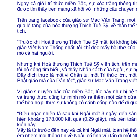
Ngay cả giới trí thức miền Bắc, sự xóa trắng thông t
được tìm thấy trên mạng xã hội với những câu chuyện 
Trên trang facebook của giáo sư Mạc Văn Trang, một t
qua lễ tang của hòa thượng Thích Tuệ Sỹ, về thân thế 
tịch.
“Trước khi Hoà thượng Thích Tuệ Sỹ mất, tôi không biết
giáo Việt Nam Thống nhất; tôi chỉ đọc mấy bài thơ củ
mộ cả hai người.
Nhưng khi Hoà thượng Thích Tuệ Sỹ viên tịch, trên mạ
tôi bỏ công tìm hiểu, và thấy Nhân cách của Ngài, sự ng
Đây đích thực là một vị Chân tu, một Trí thức lớn, 
Phật giáo mà của Dân tộc”, giáo sư Mạc Văn Trang viết
Vị giáo sư uyên bác của miền Bắc, lúc này như bị hệ 
và trung thực, cũng tự mình mở ra thêm một cánh cửa
thể hòa hợp, thực sự không có cánh cổng nào để đi qua 
“Điều ngạc nhiên là sau khi Ngài mất 3 ngày, đến sán
hiện khoảng 178.000 kết quả (0,29 giây), mà trên toà
kiện này
Vậy là từ trước đến nay và cả khi Ngài mất, toàn hệ t
ém nhẹm mọi thông tin về Ngài, cố tình vùi lấp đi một