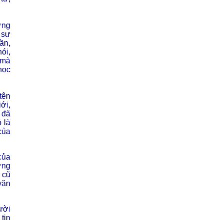
ừng
 sư
ần,
ói,
 mà
học
tên
ới,
 đã
 là
của
của
ững
 cũ
văn
ười
tin