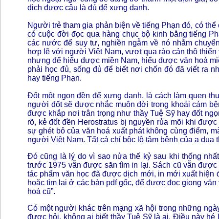
dịch được câu là đủ để xưng danh.
Người trẻ tham gia phản biện về tiếng Phạn đó, có thể
có cuộc đời đọc qua hàng chục bộ kinh bằng tiếng Ph
các nước để suy tư, nghiền ngẫm về nó nhằm chuyển n
hợp lẽ với người Việt Nam, vượt qua rào cản thô thiển
nhưng để hiểu được miền Nam, hiểu được văn hoá mi
phải học đủ, sống đủ để biết nơi chốn đó đã viết ra 
hay tiếng Phạn.
Đốt một ngọn đền để xưng danh, là cách làm quen thuộ
người đốt sẽ được nhắc muôn đời trong khoái cảm bệnh
được khắp nơi trân trọng như thầy Tuệ Sỹ hay đốt ng
rõ, kẻ đốt đền Herostratus bị nguyền rủa mõi khi đượ
sự ghét bỏ của văn hoá xuất phát không cùng điểm, m
người Việt Nam. Tất cả chỉ bộc lộ tâm bệnh của a dua 
Đó cũng là lý do vì sao nửa thế kỷ sau khi thống nhất 
trước 1975 vẫn được săn tìm in lại. Sách cũ vẫn đượ
tác phẩm văn học đã được dịch mới, in mới xuất hiện 
hoặc tìm lại ở các bản pdf gốc, để được đọc giọng văn 
hoá cũ”.
Có một người khác trên mạng xã hội trong những ngày
được hỏi, không ai biết thầy Tuệ Sỹ là ai. Điều này hé 