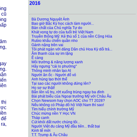
2016
ông
 cũ
ông
Bà Dương Nguyệt Ánh
Bao giờ Bắc Kỳ học cách làm người...
hấp
Bản chất của Chủ nghĩa Tự do
Khát vọng tự do của tuổi trẻ Việt Nam
Truyền thống Mỹ: Kẻ thù số 1 của nền Cộng Hòa
Rubio khẩu chiến quần nho
tăm
Gánh nặng trên vai
ng,
Tôi phát ngán với đảng Dân chủ Hoa Kỳ dối trá...
Âm thanh của sự im lặng
Ê càng
Môi trường & năng lượng xanh
gay
Hãy ngưng "cái lo phường"
ng.
Thông minh nhân tạo AI
hận
Người ăn ốc - Người đổ vỏ
Anh hùng tạo thời thế
iến
Tại sao các người không đứng lên?
iên
Họ sợ sự thật!
Bắn lên vũ trụ, rớt xuống trúng ngay ba đình
Bài phát biểu của Ngoại trưởng Mỹ với Châu Âu
Chọn Newsom hay chọn AOC cho TT 2028?
thị
Nếu không có Pháp đô hộ Việt Nam thì sao!
ược
Tìm hiểu chính trường Mỹ
iền
Chúc mừng nền Y Học VN
Tháp canh
 để
Cút khỏi đất nước chúng tôi...
ra,
Người Việt đu cảng Mỹ đầu tiên... thất bại
Kinh tế mới
T.T. Trump & Âu Châu