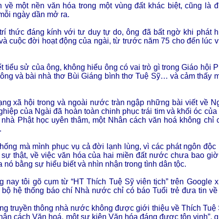
in về một nền văn hóa trong một vùng đất khác biệt, cũng là đ
mỗi ngày dần mở ra.
rí thức đáng kính với tư duy tự do, ông đã bất ngờ khi phát h
và cuộc đời hoạt động của ngài, từ trước năm 75 cho đến lúc v
 tiểu sử của ông, không hiểu ông có vai trò gì trong Giáo hội P
a ông và bài nhà thơ Bùi Giáng bình thơ Tuệ Sỹ… và cảm thấy 
ng xã hội trong và ngoài nước tràn ngập những bài viết về Ng
hiệp của Ngài đã hoàn toàn chinh phục trái tim và khối óc của t
một nhà Phật học uyên thâm, một Nhân cách văn hoá không chỉ 
.
thống mà mình phục vụ cả đời lạnh lùng, vì các phát ngôn độc 
 sự thật, về việc văn hóa của hai miền đất nước chưa bao giờ
nó bằng sự hiểu biết và nhìn nhận trong tình dân tộc.
g nay tôi gõ cụm từ “HT Thích Tuệ Sỹ viên tịch” trên Google x
n bộ hệ thống báo chí Nhà nước chỉ có báo Tuổi trẻ đưa tin về
hống truyền thông nhà nước không được giới thiệu về Thích Tuệ 
 Nhân cách Văn hoá, một sự kiện Văn hóa đáng được tôn vinh”, g