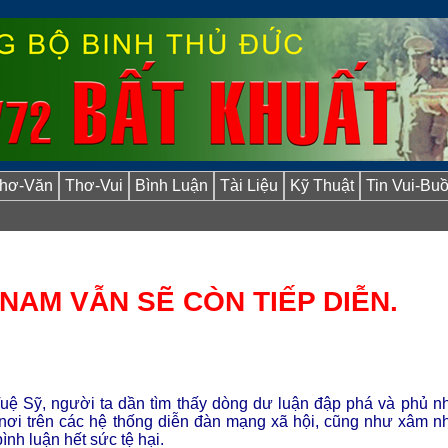
hơ-Văn
Thơ-Vui
Bình Luận
Tài Liệu
Kỹ Thuật
Tin Vui-Bu
NAM VẪN SẼ CÒN TIẾP DIỄN.
uệ Sỹ, người ta dần tìm thấy dòng dư luận đập phá và phủ n
nơi trên các hệ thống diễn đàn mạng xã hội, cũng như xâm n
ình luận hết sức tệ hại.