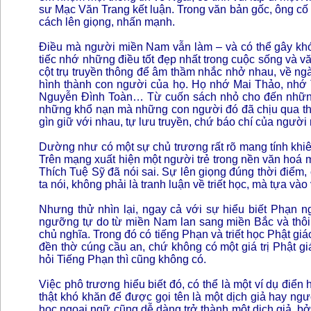
sư Mạc Văn Trang kết luận. Trong văn bản gốc, ông cố 
cách lên giọng, nhấn mạnh.
Điều mà người miền Nam vẫn làm – và có thể gây khó ch
tiếc nhớ những điều tốt đẹp nhất trong cuộc sống và 
cột trụ truyền thông để âm thầm nhắc nhở nhau, về n
hình thành con người của họ. Họ nhớ Mai Thảo, nhớ
Nguyễn Đình Toàn… Từ cuốn sách nhỏ cho đến những
những khổ nạn mà những con người đó đã chịu qua thờ
gìn giữ với nhau, tự lưu truyền, chứ báo chí của ngườ
Dường như có một sự chủ trương rất rõ mang tính khiê
Trên mạng xuất hiện một người trẻ trong nền văn hoá m
Thích Tuệ Sỹ đã nói sai. Sự lên giọng đúng thời điểm,
ta nói, không phải là tranh luận về triết học, mà tựa và
Nhưng thử nhìn lại, ngay cả với sự hiểu biết Phạn n
ngưỡng tự do từ miền Nam lan sang miền Bắc và thôi t
chủ nghĩa. Trong đó có tiếng Phạn và triết học Phật g
đền thờ cúng cầu an, chứ không có một giá trị Phật 
hỏi Tiếng Phạn thì cũng không có.
Việc phô trương hiểu biết đó, có thể là một ví dụ đi
thật khó khăn để được gọi tên là một dịch giả hay ng
học ngoại ngữ cũng dễ dàng trở thành một dịch giả, bở