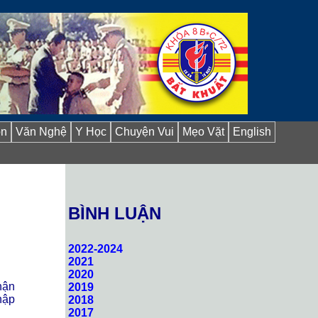
ồn
Văn Nghệ
Y Học
Chuyện Vui
Mẹo Vặt
English
BÌNH LUẬN
2022-2024
2021
2020
hận
2019
hập
2018
2017