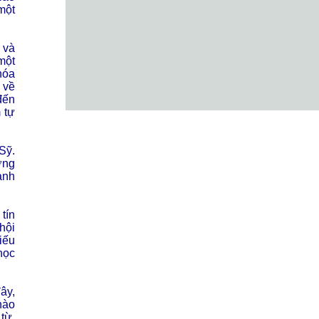
một
 và
một
hóa
 về
đến
 tự
Sỹ.
ợng
anh
tín
hội
iếu
học
ây,
nào
từ,