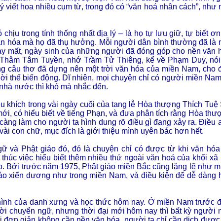
ý viết hoa nhiều cụm từ, trong đó có “văn hoá nhân cách”, như 
ịu trong tính thống nhất địa lý – là họ tự lưu giữ, tự biết ơn
văn hóa mà họ đã thụ hưởng. Mỗi người dân bình thường đã là 
gày mất, ngày sinh của những người đã đóng góp cho nền văn 
 Thâm Tâm Tuyền, nhớ Trầm Tử Thiêng, kể về Phạm Duy, nói
 câu thơ đã dựng nên một trời văn hóa của miền Nam, cho 
i thế biến động. Dĩ nhiên, mọi chuyện chỉ có người miền Nam
i nhà nước thì khó mà nhắc đến.
u khích trong vài ngày cuối của tang lễ Hòa thượng Thích Tuệ 
ới, có hiểu biết về tiếng Phạn, và đưa phân tích rằng Hòa thư
 càng làm cho người ta hình dung rõ điều gì đang xảy ra. Điều 
o vài con chữ, mục đích là giới thiệu mình uyên bác hơn hết.
gữ và Phật giáo đó, đó là chuyện chỉ có được từ khi văn hóa 
húc việc hiểu biết thêm nhiều thứ ngoài văn hoá của khối xã 
iáo. Bởi trước năm 1975, Phật giáo miền Bắc cũng lặng lẽ như m
giáo xiển dương như trong miền Nam, và điều kiện để dễ dàng 
ển hình của danh xưng và học thức hôm nay. Ở miền Nam trước đ
ười chuyển ngữ, nhưng thời đại mới hôm nay thì bất kỳ người 
i đơn giản không cần nền văn hóa, người ta chỉ cần dịch được 