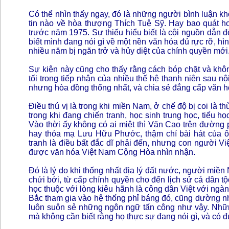
Có thể nhìn thấy ngay, đó là những người bình luận k
tin nào về hòa thượng Thích Tuệ Sỹ. Hay bao quát hơ
trước năm 1975. Sự thiếu hiểu biết là cội nguồn dẫn 
biết mình đang nói gì về một nền văn hóa đủ rực rỡ, hì
nhiều năm bị ngăn trở và hủy diệt của chính quyền mới
Sự kiện này cũng cho thấy rằng cách bóp chặt và khô
tối trong tiếp nhận của nhiều thế hệ thanh niên sau nội
nhưng hòa đồng thống nhất, và chia sẻ đẳng cấp văn h
Điều thú vị là trong khi miền Nam, ở chế độ bị coi là 
trong khi đang chiến tranh, học sinh trung học, tiểu
Vào thời ấy không có ai miệt thì Văn Cao trên đường
hay thóa mạ Lưu Hữu Phước, thậm chí bài hát của 
tranh là điều bất đắc dĩ phải đến, nhưng con người Việ
được văn hóa Việt Nam Cộng Hòa nhìn nhận.
Đó là lý do khi thống nhất địa lý đất nước, người miền
chửi bới, từ cấp chính quyền cho đến lịch sử cả dân 
học thuộc với lòng kiêu hãnh là công dân Việt với ng
Bắc tham gia vào hệ thống phỉ báng đó, cũng dường n
luôn suôn sẻ những ngôn ngữ tấn công như vậy. Những
mà không cần biết rằng họ thực sự đang nói gì, và có 