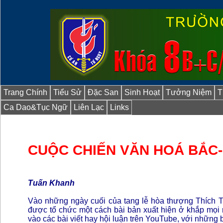
Trang Chính
Tiểu Sử
Đặc San
Sinh Hoạt
Tưởng Niệm
T
Ca Dao&Tục Ngữ
Liên Lạc
Links
CUỘC CHIẾN VĂN HOÁ BẮC-
Tuấn Khanh
Vào những ngày cuối của tang lễ hòa thượng Thích T
được tổ chức một cách bài bản xuất hiện ở khắp mọi 
vào các bài viết hay hội luận trên YouTube, với những b