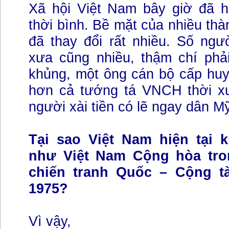
Xã hội Việt Nam bây giờ đã 
thời bình. Bề mặt của nhiều thà
đã thay đổi rất nhiều. Số ngư
xưa cũng nhiều, thậm chí phải
khủng, một ông cán bộ cấp huy
hơn cả tướng tá VNCH thời x
người xài tiền có lẽ ngay dân M
Tại sao Việt Nam hiện tại
như Việt Nam Cộng hòa tro
chiến tranh Quốc – Cộng t
1975?
Vì vậy,