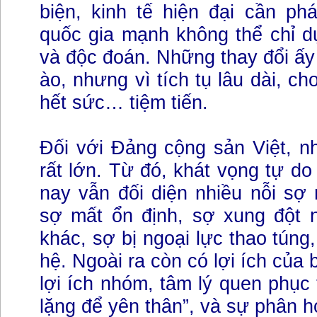
biện, kinh tế hiện đại cần ph
quốc gia mạnh không thể chỉ d
và độc đoán. Những thay đổi ấ
ào, nhưng vì tích tụ lâu dài, ch
hết sức… tiệm tiến.
Đối với Đảng cộng sản Việt, n
rất lớn. Từ đó, khát vọng tự do
nay vẫn đối diện nhiều nỗi sợ
sợ mất ổn định, sợ xung đột
khác, sợ bị ngoại lực thao túng,
hệ. Ngoài ra còn có lợi ích của
lợi ích nhóm, tâm lý quen phục 
lặng để yên thân”, và sự phân h