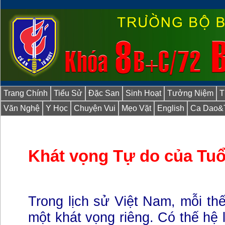
Trang Chính
Tiểu Sử
Đặc San
Sinh Hoạt
Tưởng Niệm
T
Văn Nghệ
Y Học
Chuyện Vui
Mẹo Vặt
English
Ca Dao&
Khát vọng Tự do của Tuổi
Trong lịch sử Việt Nam, mỗi th
một khát vọng riêng. Có thế hệ 