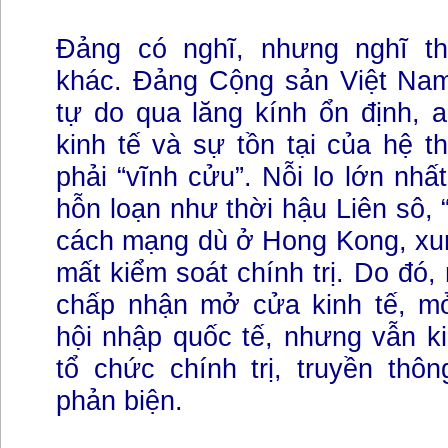
Đảng có nghĩ, nhưng nghĩ th
khác. Đảng Cộng sản Việt Nam
tự do qua lăng kính ổn định, an
kinh tế và sự tồn tại của hệ t
phải “vĩnh cửu”. Nỗi lo lớn nhấ
hỗn loạn như thời hậu Liên sô,
cách mạng dù ở Hong Kong, xun
mất kiểm soát chính trị. Do đó
chấp nhận mở cửa kinh tế, mở
hội nhập quốc tế, nhưng vẫn k
tổ chức chính trị, truyền thô
phản biện.