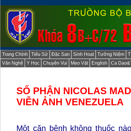
Trang Chính
Tiểu Sử
Đặc San
Sinh Hoạt
Tưởng Niệm
T
Văn Nghệ
Y Học
Chuyện Vui
Mẹo Vặt
English
Ca Dao&
SỐ PHẬN NICOLAS MA
VIỄN ẢNH VENEZUELA
Một căn bệnh không thuốc nà