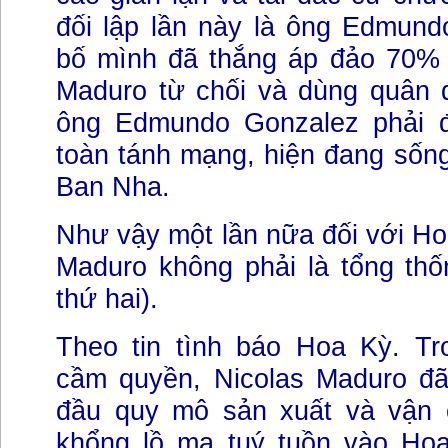
đối lập lần này là ông Edmund
bố mình đã thắng áp đảo 70% 
Maduro từ chối và dùng quân đ
ông Edmundo Gonzalez phải đ
toàn tánh mạng, hiện đang sống
Ban Nha.
Như vậy một lần nữa đối với Ho
Maduro không phải là tổng thố
thứ hai).
Theo tin tình báo Hoa Kỳ. Tro
cầm quyền, Nicolas Maduro đ
đầu quy mô sản xuất và vận 
khổng lồ ma tuý tuồn vào Hoa