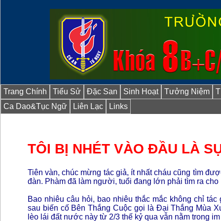
Trang Chính
Tiểu Sử
Đặc San
Sinh Hoạt
Tưởng Niệm
T
Ca Dao&Tục Ngữ
Liên Lạc
Links
TÔI BỊ NHÉT VÀO ĐẦU LÀ SƯ
Tiên vàn, chúc mừng tác giả, ít nhất cháu cũng tìm đư
đàn. Phàm đã làm người, tuổi đang lớn phải tìm ra cho
Bao nhiêu câu hỏi, bao nhiêu thắc mắc không chỉ tác
sau biến cố Bên Thắng Cuộc gọi là Đại Thắng Mùa X
lèo lái đất nước này từ 2/3 thế kỷ qua vẫn nằm trong i