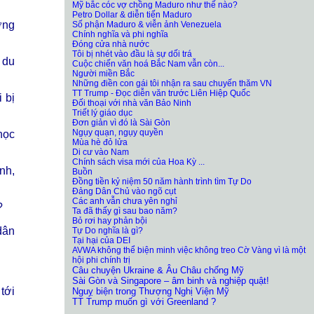
Mỹ bắc cóc vợ chồng Maduro như thế nào?
Petro Dollar & diễn tiến Maduro
ờng
Số phận Maduro & viễn ảnh Venezuela
Chính nghĩa và phi nghĩa
Đóng cửa nhà nước
Tôi bị nhét vào đầu là sự dối trá
 du
Cuộc chiến văn hoá Bắc Nam vẫn còn...
Người miền Bắc
Những điền con gái tôi nhận ra sau chuyến thăm VN
TT Trump - Đọc diễn văn trước Liên Hiệp Quốc
i bị
Đối thoại với nhà văn Bảo Ninh
Triết lý giáo dục
Đơn giản vì đó là Sài Gòn
Ngụy quạn, ngụy quyền
học
Mùa hè đỏ lửa
Di cư vào Nam
Chính sách visa mới của Hoa Kỳ ...
nh,
Buồn
Đồng tiền kỷ niệm 50 năm hành trình tìm Tự Do
Đảng Dân Chủ vào ngõ cụt
Các anh vẫn chưa yên nghỉ
?
Ta đã thấy gì sau bao năm?
Bỏ rơi hay phản bội
dân
Tự Do nghĩa là gì?
Tại hại của DEI
AVWA không thể biện minh việc không treo Cờ Vàng vì là một
hội phi chính trị
Câu chuyện Ukraine & Âu Châu chống Mỹ
Sài Gòn và Singapore – âm binh và nghiệp quật!
 tới
Nguỵ biện trong Thượng Nghị Viện Mỹ
TT Trump muốn gì với Greenland ?