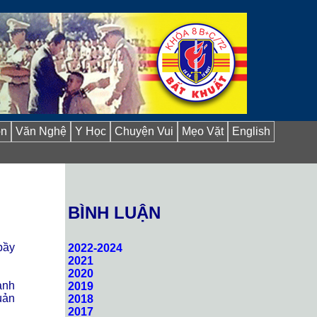
ồn
Văn Nghệ
Y Học
Chuyện Vui
Mẹo Vặt
English
BÌNH LUẬN
bầy
2022-2024
2021
2020
ành
2019
uản
2018
2017