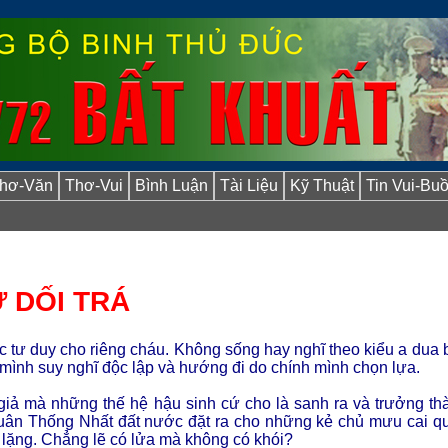
hơ-Văn
Thơ-Vui
Bình Luận
Tài Liệu
Kỹ Thuật
Tin Vui-Bu
̣ DỐI TRÁ
ợc tư duy cho riêng cháu. Không sống hay nghĩ theo kiểu a dua 
 mình suy nghĩ độc lập và hướng đi do chính mình chọn lựa.
 giả mà những thế hệ hậu sinh cứ cho là sanh ra và trưởng th
uân Thống Nhất đất nước đặt ra cho những kẻ chủ mưu cai q
m lặng. Chẳng lẽ có lửa mà không có khói?