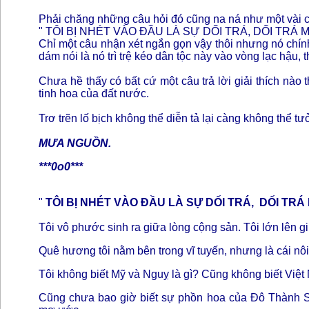
Phải chăng những câu hỏi đó cũng na ná như một vài c
" TÔI BỊ NHÉT VÀO ĐẦU LÀ SỰ DỐI TRÁ, DỐI TRÁ
Chỉ một câu nhận xét ngắn gọn vậy thôi nhưng nó chín
dám nói là nó trì trệ kéo dân tộc này vào vòng lạc hậu, 
Chưa hề thấy có bất cứ một câu trả lời giải thích nào
tinh hoa của đất nước.
Trơ trẽn lố bịch không thể diễn tả lại càng không thể t
MƯA NGUỒN.
***0o0***
"
TÔI BỊ NHÉT VÀO ĐẦU LÀ SỰ DỐI TRÁ, DỐI TR
Tôi vô phước sinh ra giữa lòng cộng sản. Tôi lớn lên g
Quê hương tôi nằm bên trong vĩ tuyến, nhưng là cái nô
Tôi không biết Mỹ và Nguỵ là gì? Cũng không biết Vi
Cũng chưa bao giờ biết sự phồn hoa của Đô Thành S