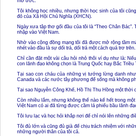
mơ ước.
Tôi không học nhiều, nhưng thời học sinh của tôi cũn
đỏ của Xã Hội Chủ Nghĩa (XHCN).
Ngày xưa tập thơ gối đầu của tôi là “Theo Chân Bác”.
nhập vào Việt Nam.
Nhờ vào cộng đồng mạng tôi đã được mở rộng tầm mắt, 
nhét vào đầu là sự dối trá, dối trá một cách quá trơ trẽn.
Chỉ cần đặt một vài câu hỏi nhỏ thôi ví dụ như là: Nế
con lãnh đạo không chọn là Trung Quốc hay Bắc Triều 
Tại sao con cháu của những vị tướng lừng danh nh
Canada và các nước tây phương để sống mà không phả
Tại sao Nguyễn Công Khế, Hồ Thị Thu Hồng một thời chửi
Còn nhiều lắm, nhưng không thể nào kể hết trong một 
Việt Nam có ai đã từng được cầm lá phiếu bầu lãnh đ
Tôi lưu lạc và học hỏi khắp nơi để chỉ nói lên những đ
Tôi đủ lớn và cũng đủ già để chịu trách nhiệm với những 
những người thân của tôi cả.