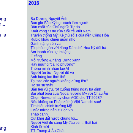
2016
ông
Bà Dương Nguyệt Ánh
Bao giờ Bắc Kỳ học cách làm người...
...
Bản chất của Chủ nghĩa Tự do
Khát vọng tự do của tuổi trẻ Việt Nam
 là
Truyền thống Mỹ: Kẻ thù số 1 của nền Cộng Hòa
Rubio khẩu chiến quần nho
Gánh nặng trên vai
Tôi phát ngán với đảng Dân chủ Hoa Kỳ dối trá...
Âm thanh của sự im lặng
Ê càng
Môi trường & năng lượng xanh
Hãy ngưng "cái lo phường"
Thông minh nhân tạo AI
Người ăn ốc - Người đổ vỏ
Anh hùng tạo thời thế
Tại sao các người không đứng lên?
Họ sợ sự thật!
Bắn lên vũ trụ, rớt xuống trúng ngay ba đình
Bài phát biểu của Ngoại trưởng Mỹ với Châu Âu
Chọn Newsom hay chọn AOC cho TT 2028?
Nếu không có Pháp đô hộ Việt Nam thì sao!
Tìm hiểu chính trường Mỹ
Chúc mừng nền Y Học VN
Tháp canh
Cút khỏi đất nước chúng tôi...
Người Việt đu cảng Mỹ đầu tiên... thất bại
Kinh tế mới
ằng
T.T. Trump & Âu Châu