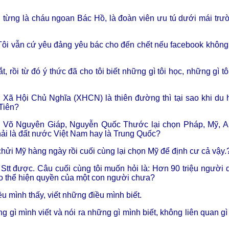
g từng là cháu ngoan Bác Hồ, là đoàn viên ưu tú dưới mái trư
 Tôi vẫn cứ yêu đảng yêu bác cho đến chết nếu facebook không
rồi từ đó ý thức đã cho tôi biết những gì tôi học, những gì tô
u Xã Hội Chủ Nghĩa (XHCN) là thiên đường thì tại sao khi du 
Tiên?
ư Võ Nguyên Giáp, Nguyễn Quốc Thước lại chọn Pháp, Mỹ, A
i là đất nước Việt Nam hay là Trung Quốc?
 Mỹ hàng ngày rồi cuối cùng lại chọn Mỹ để định cư cả vậy.
Stt được. Câu cuối cùng tôi muốn hỏi là: Hơn 90 triệu người 
ạo thể hiện quyền của một con người chưa?
iều mình thấy, viết những điều mình biết.
gì mình viết và nói ra những gì mình biết, không liên quan gì