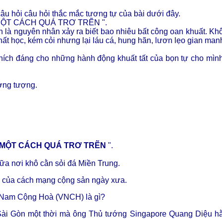
âu hỏi câu hỏi thắc mắc tương tự của bài dưới đây.
 MỘT CÁCH QUÁ TRƠ TRẼN ".
h là nguyên nhân xảy ra biết bao nhiêu bất công oan khuất. Kh
thất học, kém cỏi nhưng lại láu cá, hung hãn, lươn lẹo gian manh
 thích đáng cho những hành động khuất tất của bọn tự cho mình
ưởng tượng.
Á MỘT CÁCH QUÁ TRƠ TRẼN
".
iữa nơi khô cằn sỏi đá Miền Trung.
i của cách mạng cộng sản ngày xưa.
ệt Nam Cộng Hoà (VNCH) là gì?
ài Gòn một thời mà ông Thủ tướng Singapore Quang Diệu h