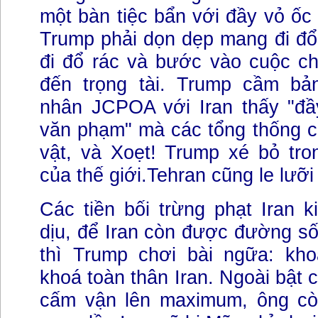
một bàn tiệc bẩn với đầy vỏ ốc
Trump phải dọn dẹp mang đi đổ
đi đổ rác và bước vào cuộc c
đến trọng tài. Trump cầm bả
nhân JCPOA với Iran thấy "đầy
văn phạm" mà các tổng thống c
vật, và Xoẹt! Trump xé bỏ tr
của thế giới.Tehran cũng le lưỡ
Các tiền bối trừng phạt Iran 
dịu, để Iran còn được đường s
thì Trump chơi bài ngữa: kh
khoá toàn thân Iran. Ngoài bật 
cấm vận lên maximum, ông cò