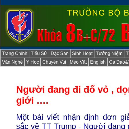
Trang Chính
Tiểu Sử
Đặc San
Sinh Hoạt
Tưởng Niệm
T
Văn Nghệ
Y Học
Chuyện Vui
Mẹo Vặt
English
Ca Dao&
Người đang đi đổ vỏ , dọn
giới ….
Một bài viết nhận định đơn gi
sắc về TT Trump - Người đang đ