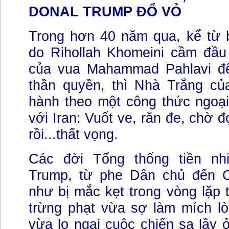
DONAL TRUMP ĐỔ VỎ
Trong hơn 40 năm qua, kể từ b
do Rihollah Khomeini cầm đầu 
của vua Mahammad Pahlavi để
thần quyền, thì Nhà Trắng c
hành theo một công thức ngoại
với Iran: Vuốt ve, răn đe, chờ đ
rồi...thất vọng.
Các đời Tổng thống tiền nh
Trump, từ phe Dân chủ đến 
như bị mắc kẹt trong vòng lặp
trừng phạt vừa sợ làm mích lò
vừa lo ngại cuộc chiến sa lầy