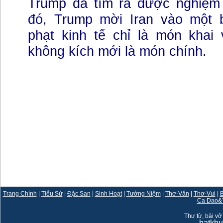
Trump đã tìm ra được nghiệm
đó, Trump mời Iran vào một 
phạt kinh tế chỉ là món khai 
không kích mới là món chính.
Trang Chính
|
Tiểu Sử
|
Đặc San
|
Sinh Hoạt
|
Tưởng Niệm
|
Thơ-Văn
|
Thơ-Vui
|
B
Ca Dao&
Thư từ, bài vở 
batkh