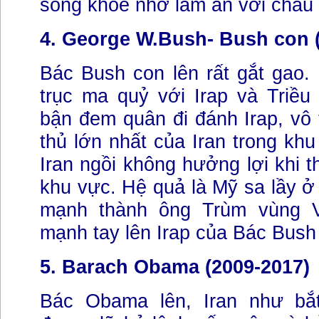
sống khoẻ nhờ làm ăn với châu
4. George W.Bush- Bush con (
Bác Bush con lên rất gắt gao.
trục ma quỷ với Irap và Triều
bận đem quân đi đánh Irap, vô 
thủ lớn nhất của Iran trong kh
Iran ngồi không hưởng lợi khi t
khu vực. Hệ quả là Mỹ sa lầy ở 
mạnh thành ông Trùm vùng 
mạnh tay lên Irap của Bác Bush
5. Barach Obama (2009-2017)
Bác Obama lên, Iran như bắ