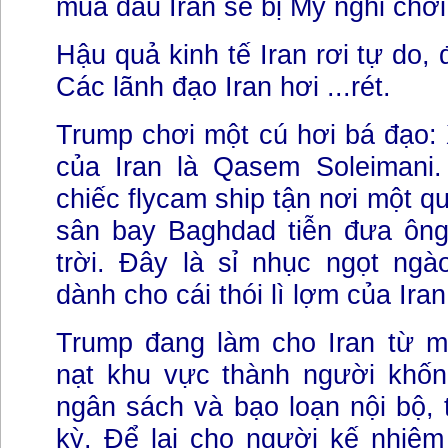
mua dầu Iran sẽ bị Mỹ nghỉ chơi
Hậu quả kinh tế Iran rơi tự do, 
Các lãnh đạo Iran hơi ...rét.
Trump chơi một cú hơi bá đạo:
của Iran là Qasem Soleimani
chiếc flycam ship tận nơi một qu
sân bay Baghdad tiễn đưa ôn
trời. Đây là sỉ nhục ngọt ngà
dành cho cái thói lì lợm của Iran
Trump đang làm cho Iran từ m
nạt khu vực thành người khốn
ngân sách và bạo loạn nội bộ, 
kỳ. Để lại cho người kế nhiệm