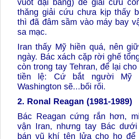
vuốt đại bàng) để giải cứu co
thăng giải cứu chưa kịp thấy 
thì đã đâm sầm vào máy bay vận 
sa mạc.
Iran thấy Mỹ hiền quá, nên giữ
ngày. Bác xách cặp rời ghế tổng
còn trong tay Tehran, để lại cho
tiền lệ: Cứ bắt người Mỹ 
Washington sẽ...bối rối.
2. Ronal Reagan (1981-1989)
Bác Reagan cứng rắn hơn, m
vận Iran, nhưng tay Bác dướ
bán vũ khí tên lửa cho họ để 