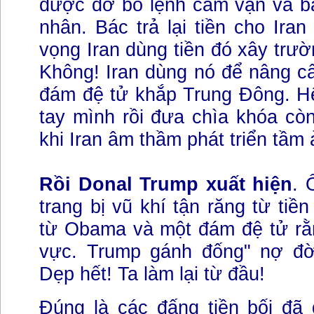
được dỡ bỏ lệnh cấm vận và bả
nhân. Bác trả lại tiền cho Ira
vọng Iran dùng tiền đó xây trườ
Không! Iran dùng nó để nâng cấ
đám đệ tử khắp Trung Đông. H
tay mình rồi đưa chìa khóa còn
khi Iran âm thầm phát triển tầm
Rồi Donal Trump xuất hiện
. 
trang bị vũ khí tận răng từ tiề
từ Obama và một đám đệ tử rằn
vực. Trump gánh đống" nợ đời
Dẹp hết! Ta làm lại từ đầu!
Đúng là các đấng tiền bối đã 