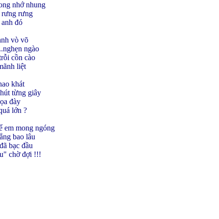
ong nhớ nhung
t rưng rưng
 anh đó
anh vò võ
..nghẹn ngào
rỗi cồn cào
mãnh liệt
hao khát
hút từng giây
đọa đày
quá lớn ?
ể em mong ngóng
ẳng bao lâu
đã bạc đầu
" chờ đợi !!!