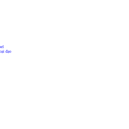
oel
oại đạo