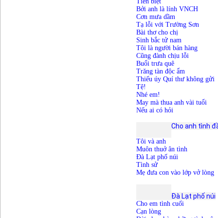
Ti
ển biệt
Bởi anh là lính VNCH
Cơn mưa dầm
Tạ lỗi với Trường Sơn
Bài thơ cho chị
Sinh bắc tử nam
Tôi là người bán hàng
Cũng đành chịu lỗi
Buổi trưa quê
Trăng tàn độc ẩm
Thiếu úy Quí thư không gửi
Tệ!
Nhé em!
May mà thua anh vài tuổi
Nếu ai có hỏi
Cho anh tình đầ
Tôi và anh
Muôn thuở ân tình
Đà Lạt phố núi
Tình sử
Mẹ đưa con vào lớp vở lòng
			Đà Lạt 
p
hố 
n
úi
Cho em tình cuối
Cạn lòng