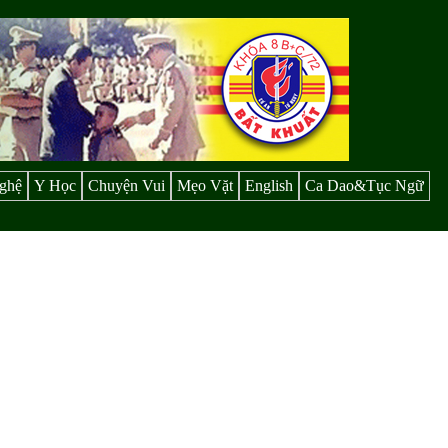
ghệ
Y Học
Chuyện Vui
Mẹo Vặt
English
Ca Dao&Tục Ngữ