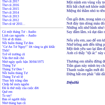
Thơ cũ 2017
Một mình em vùng vẫy tr
Thơ cũ 2016
Rồi bất chợt nơi khóe mắ
Thơ cũ 2015
Miệng thì thầm nhỏ to tên
Thơ cũ 2014
Thơ cũ 2013
Ôm gối đơn..trong năm c
Thơ cũ 2012
Nơi đáy tim dòng máu đỏ
Thơ cũ từ 2011
...
Những nỗi nhớ hình như t
Say đắm lắm..và dạt dào 
Có một tháng Tư
-
Audio
Lính cao nguyên
-
Audio
Tôi sẽ đi thăm…
Nếu yêu em..sao để em k
N
ỗ
i buồn
t
háng Tư đen
Nhớ trông anh đến từng p
"Cư An Tư Nguy!" lời vàng ta ghi khắc
Một tình yêu sao lại lắm 
Thôi!
Anh có thấy "tội ác" này 
Trở về trường cũ
Văn thơ mất chó
Thương em nhiều đừng đ
Nhớ ngày quốc hận 30/04/1975
Trần gian này mình trọ ch
Tháng Tư
Tháng Tư Đen !
Thanh xuân ngắn mới đó 
Nỗi buồn tháng Tư
Đừng bắt em phải "dãi dầu
Tháng Tư nô lệ
Thay hội trăng rằm
DiệuHà
Chớp bể mưa nguồn
Đã là thứ mấy của cuộc đời
Quê em
Ta say!
Bán rẻ người thầy
Nhớ thàng bạn cũ