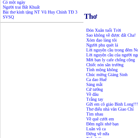
Có một ngày
Người trai Bất Khuất
Bài thơ kính tặng NT Vũ Huy Chính TĐ 3
Thơ
SVSQ
Đón Xuân tuổi Trời
Sao không về được đất Cha!
Xóm đạo làng tôi
Người phu quét lá
Lời nguyện cầu trong đêm N
Lời nguyện cầu của người ng
Mời bạn ly cafe chống cộng
Chiếc nón sân trường
Tỉnh mộng không
Chúc mừng Giáng Sinh
Ca dao Huế
Sáng mắt
Cứ tưởng
Về đâu
Trắng tay
Gửi em cô giáo Bình Long!!!
Thơ điếu nhà văn Giao Chỉ
Tìm nhau
Về quê cưới em
Đêm ngồi nhớ bạn
Luân vũ ca
Đừng về nữa