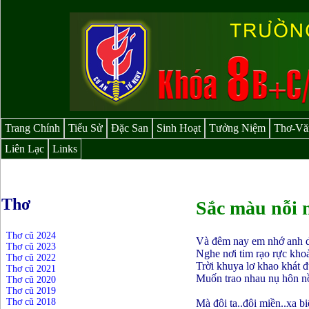
Trang Chính
Tiểu Sử
Đặc San
Sinh Hoạt
Tưởng Niệm
Thơ-Vă
Liên Lạc
Links
Thơ
S
ắc
màu
nỗi
Thơ cũ 2024
Và đêm nay em nhớ anh d
Thơ cũ 2023
Nghe nơi tim rạo rực khoả
Thơ cũ 2022
Trời khuya lơ khao khát 
Thơ cũ 2021
Muốn trao nhau nụ hôn n
Thơ cũ 2020
Thơ cũ 2019
Thơ cũ 2018
Mà đôi ta..đôi miền..xa b