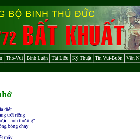
n
Thơ-Vui
Bình Luận
Tài Liệu
Kỹ Thuật
Tin Vui-Buồn
Văn N
nhớ
a diết
ng trời riêng
được "anh thương"
ồng bỏng cháy
iết mấy