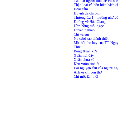
Tâm sự người lính trẻ Pháo 
Thập loại cô hồn hiễn hách c
Hoài cảm
Huynh đệ chi binh
Thương Ca 1 - Tưởng như cò
Đường về Hậu Giang
Ướp hồng tuổi ngọc
Duyên nghiệp
Chị và em
Nụ cười sao thánh thiện
Một bài thơ hay của TT Ngu
Thiệu
Bóng Xuân xưa
Xuân nơi đây
Xuân chưa về
Khu vườn tình ái
Lời nguyện cầu của người ng
Anh ơi chỉ còn thơ
Chỉ một lần thôi