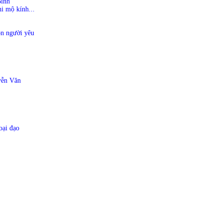
Binh
hi mộ kính...
n người yêu
yễn Văn
oại đạo