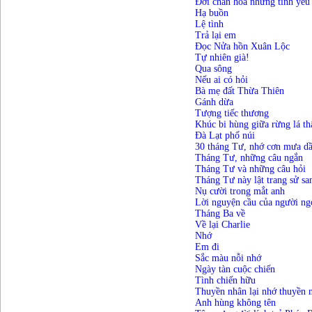
Đời chan hòa những tình yêu
Hạ buồn
Lệ tình
Trả lại em
Đọc Nửa hồn Xuân Lộc
Tự nhiên già!
Qua sông
Nếu ai có hỏi
Bà mẹ đất Thừa Thiên
Gánh dừa
Tượng tiếc thương
Khúc bi hùng giữa rừng lá t
Đà Lạt phố núi
30 tháng Tư, nhớ cơn mưa d
Tháng Tư, những câu ngắn
Tháng Tư và những câu hỏi
Tháng Tư này lật trang sử s
Nụ cười trong mắt anh
Lời nguyện cầu của người ng
Tháng Ba về
Về lại Charlie
Nhớ
Em đi
S
ắc
màu
nỗi
nhớ
Ngày tàn cuộc chiến
Tình chiến hữu
Thuyền nhân lại nhớ thuyền 
Anh hùng không tên