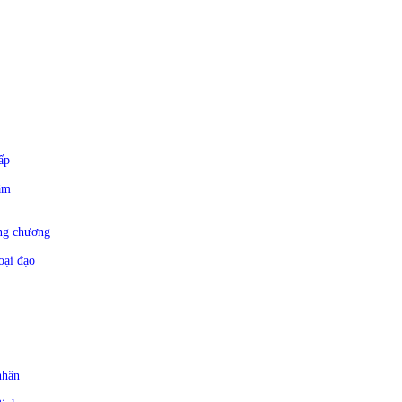
hấp
ầm
ang chương
oại đạo
nhân