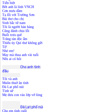
Ti
ển biệt
Bởi anh là lính VNCH
Cơn mưa dầm
Tạ lỗi với Trường Sơn
Bài thơ cho chị
Sinh bắc tử nam
Tôi là người bán hàng
Cũng đành chịu lỗi
Buổi trưa quê
Trăng tàn độc ẩm
Thiếu úy Quí thư không gửi
Tệ!
Nhé em!
May mà thua anh vài tuổi
Nếu ai có hỏi
Cho anh tình 
đầu

Tôi và anh
Muôn thuở ân tình
Đà Lạt phố núi
Tình sử
Mẹ đưa con vào lớp vở lòng
			Đà Lạt 
p
hố 
n
úi
Cho em tình cuối