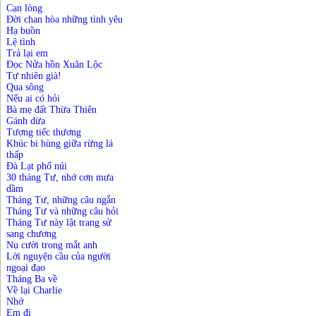
Cạn lòng
Đời chan hòa những tình yêu
Hạ buồn
Lệ tình
Trả lại em
Đọc Nửa hồn Xuân Lộc
Tự nhiên già!
Qua sông
Nếu ai có hỏi
Bà mẹ đất Thừa Thiên
Gánh dừa
Tượng tiếc thương
Khúc bi hùng giữa rừng lá
thấp
Đà Lạt phố núi
30 tháng Tư, nhớ cơn mưa
dầm
Tháng Tư, những câu ngắn
Tháng Tư và những câu hỏi
Tháng Tư này lật trang sử
sang chương
Nụ cười trong mắt anh
Lời nguyện cầu của người
ngoại đạo
Tháng Ba về
Về lại Charlie
Nhớ
Em đi