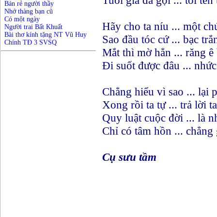
Tuổi già đã gọi ... tới tên 
Bán rẻ người thầy
Nhớ thàng bạn cũ
Có một ngày
Hãy cho ta níu ... một ch
Người trai Bất Khuất
Bài thơ kính tặng NT Vũ Huy
Sao đầu tóc cứ ... bạc trắ
Chính TĐ 3 SVSQ
Mắt thì mờ hẳn ... răng ê
Đi suốt được đâu ... nhức
Chẳng hiểu vì sao ... lại 
Xong rồi ta tự ... trả lời ta
Quy luật cuộc đời ... là 
Chỉ có tâm hồn ... chẳng g
Cụ sưu tầm