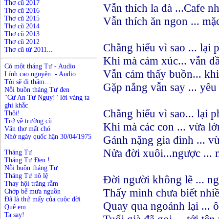
Thơ cũ 2017
Vẫn thích la đà ...Cafe n
Thơ cũ 2016
Thơ cũ 2015
Vẫn thích ăn ngon ... mặ
Thơ cũ 2014
Thơ cũ 2013
Thơ cũ 2012
Chẳng hiểu vì sao ... lại 
Thơ cũ từ 2011
...
Khi mà cảm xúc... vẫn đ
Có một tháng Tư
-
Audio
Vẫn cảm thấy buồn... khi
Lính cao nguyên
-
Audio
Tôi sẽ đi thăm…
Gặp nắng vẫn say ... yêu
N
ỗ
i buồn
t
háng Tư đen
"Cư An Tư Nguy!" lời vàng ta
ghi khắc
Chẳng hiểu vì sao... lại p
Thôi!
Trở về trường cũ
Khi mà các con ... vừa l
Văn thơ mất chó
Nhớ ngày quốc hận 30/04/1975
Gánh nặng gia đình ... v
Nửa đời xuôi...ngược ...
Tháng Tư
Tháng Tư Đen !
Nỗi buồn tháng Tư
Tháng Tư nô lệ
Đời người không lẽ ... ng
Thay hội trăng rằm
Thấy mình chưa biết nhi
Chớp bể mưa nguồn
Đã là thứ mấy của cuộc đời
Quay qua ngoảnh lại ... 
Quê em
Ta say!