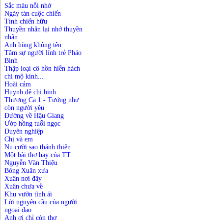
S
ắc
màu
nỗi
nhớ
Ngày tàn cuộc chiến
Tình chiến hữu
Thuyền nhân lại nhớ thuyền
nhân
Anh hùng không tên
Tâm sự người lính trẻ Pháo
Binh
Thập loại cô hồn hiễn hách
chi mộ kính...
Hoài cảm
Huynh đệ chi binh
Thương Ca 1 - Tưởng như
còn người yêu
Đường về Hậu Giang
Ướp hồng tuổi ngọc
Duyên nghiệp
Chị và em
Nụ cười sao thánh thiện
Một bài thơ hay của TT
Nguyễn Văn Thiệu
Bóng Xuân xưa
Xuân nơi đây
Xuân chưa về
Khu vườn tình ái
Lời nguyện cầu của người
ngoại đạo
Anh ơi chỉ còn thơ