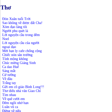
Thơ
Đón Xuân tuổi Trời
Sao không về được đất Cha!
Xóm đạo làng tôi
Người phu quét lá
Lời nguyện cầu trong đêm
Noel
Lời nguyện cầu của người
ngoại đạo
Mời bạn ly cafe chống cộng
Chiếc nón sân trường
Tỉnh mộng không
Chúc mừng Giáng Sinh
Ca dao Huế
Sáng mắt
Cứ tưởng
Về đâu
Trắng tay
Gửi em cô giáo Bình Long!!!
Thơ điếu nhà văn Giao Chỉ
Tìm nhau
Về quê cưới em
Đêm ngồi nhớ bạn
Luân vũ ca
Đừng về nữa