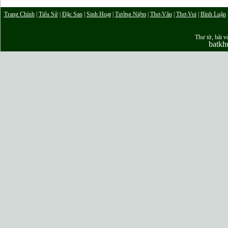
Trang Chính
|
Tiểu Sử
|
Đặc San
|
Sinh Hoạt
|
Tưởng Niệm
|
Thơ-Văn
|
Thơ-Vui
|
Bình Luận
Thư từ, bài vở
batk