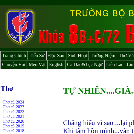
Trang Chính
Tiểu Sử
Đặc San
Sinh Hoạt
Tưởng Niệm
Thơ-Vă
Chuyện Vui
Mẹo Vặt
English
Ca Dao&Tục Ngữ
Liên Lạc
Lin
Thơ
TỰ NHIÊN....GIÀ..
Thơ cũ 2024
Thơ cũ 2023
Thơ cũ 2022
Thơ cũ 2021
Chẳng hiểu vì sao ...lại p
Thơ cũ 2020
Thơ cũ 2019
Khi tâm hồn mình...vẫn t
Thơ cũ 2018