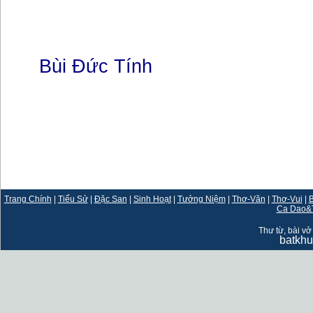
Bùi Đức Tính
Trang Chính
|
Tiểu Sử
|
Đặc San
|
Sinh Hoạt
|
Tưởng Niệm
|
Thơ-Văn
|
Thơ-Vui
|
B
Ca Dao&
Thư từ, bài vở 
batkh