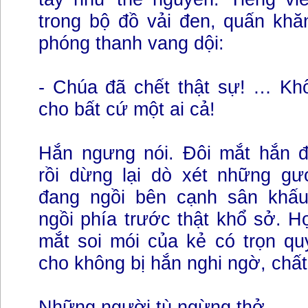
trong bộ đồ vải đen, quấn khă
phóng thanh vang dội:
- Chúa đã chết thật sự! … Kh
cho bất cứ một ai cả!
Hắn ngưng nói. Đôi mắt hắn 
rồi dừng lại dò xét những g
đang ngồi bên cạnh sân khấu
ngồi phía trước thật khổ sở. H
mắt soi mói của kẻ có trọn qu
cho không bị hắn nghi ngờ, chất
Những người tù ngừng thở.