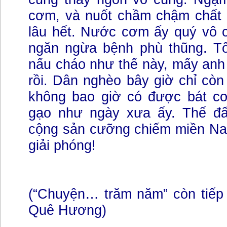
cơm, và nuốt chầm chậm chất
lâu hết. Nước cơm ấy quý vô c
ngăn ngừa bệnh phù thũng. Tố
nấu cháo như thế này, mấy an
rồi. Dân nghèo bây giờ chỉ cò
không bao giờ có được bát c
gạo như ngày xưa ấy. Thế đấ
cộng sản cưỡng chiếm miền Nam 
giải phóng!
(“Chuyện… trăm năm” còn tiếp 
Quê Hương)