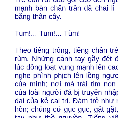
mạnh bàn chân trần đã chai lì
bằng thân cây.
Tum!... Tum!... Tùm!
Theo tiếng trống, tiếng chân tr
rùm. Những cánh tay gầy đét 
lúc đồng loạt vung mạnh lên cao
nghe phình phịch lên lồng ngự
của mình; nơi mà trái tim non
của loài người đã bị truyền nhậ
dại của kẻ cai trị. Đám trẻ như
hồn; chúng cứ gục gục, gặt gặt
tay như thề nguyền. Tiếng vi