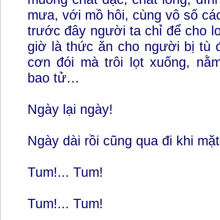
mưa, với mồ hôi, cùng vô số cá
trước đây người ta chỉ để cho lo
giờ là thức ăn cho người bị tù 
cơn đói mà trôi lọt xuống, nằ
bao tử…
Ngày lại ngày!
Ngày dài rồi cũng qua đi khi mặt
Tum!... Tum!
Tum!... Tum!