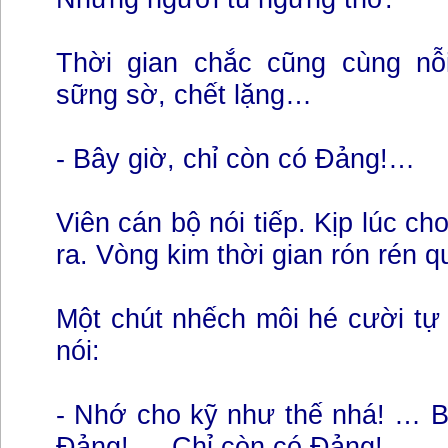
Thời gian chắc cũng cùng nỗi
sững sờ, chết lặng…
- Bây giờ, chỉ còn có Đảng!…
Viên cán bộ nói tiếp. Kịp lúc ch
ra. Vòng kim thời gian rón rén q
Một chút nhếch môi hé cười tự
nói:
- Nhớ cho kỹ như thế nhá! … B
Đảng! … Chỉ còn có Đảng! …