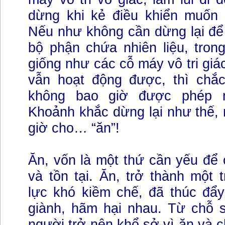
dừng khi kẻ điều khiển muốn 
Nếu như không cần dừng lại để t
bộ phận chứa nhiên liệu, tron
giống như các cỗ máy vô tri giá
vẫn hoạt động được, thì chắ
không bao giờ được phép n
Khoảnh khắc dừng lại như thế, n
giờ cho… “ăn”!
Ăn, vốn là một thứ cần yếu để 
và tồn tại. Ăn, trở thành một
lực khó kiềm chế, đã thúc đẩy
giành, hãm hại nhau. Từ chỗ 
người trở nên khổ sở vì ăn và c