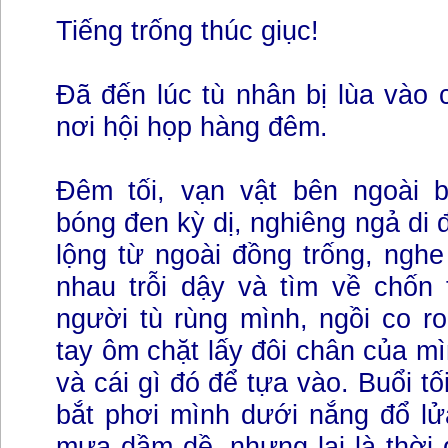
Tiếng trống thúc giục!
Đã đến lúc tù nhân bị lùa vào
nơi hội họp hàng đêm.
Đêm tối, vạn vật bên ngoài 
bóng đen kỳ dị, nghiêng ngả di 
lộng từ ngoài đồng trống, ngh
nhau trỗi dậy và tìm về chốn 
người tù rùng mình, ngồi co ro
tay ôm chặt lấy đôi chân của mì
và cái gì đó để tựa vào. Buổi tố
bắt phơi mình dưới nắng đổ l
mưa dầm dề, nhưng lại là thời