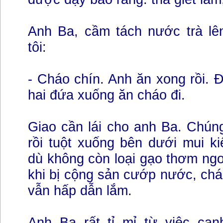
Anh Ba, cầm tách nước trà lê
tôi:
- Cháo chín. Anh ăn xong rồi. Đ
hai đứa xuống ăn cháo đi.
Giao cần lái cho anh Ba. Chún
rồi tuột xuống bên dưới mui k
dù không còn loại gạo thơm ngo
khi bị cộng sản cướp nước, ch
vẫn hấp dẫn lắm.
Anh Ba rất tỉ mỉ từ việc can