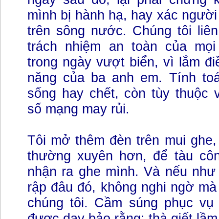
mình bị hành hạ, hay xác người 
trên sông nước. Chúng tôi liê
trách nhiệm an toàn của mọi
trong ngày vượt biển, vì lắm đ
năng của ba anh em. Tính toá
sống hay chết, còn tùy thuộc 
số mạng may rủi.
Tôi mở thêm đèn trên mui ghe,
thường xuyên hơn, để tàu cô
nhận ra ghe mình. Và nếu như 
rập đâu đó, không nghi ngờ mà
chúng tôi. Cầm súng phục vụ
được dạy bảo rằng: thà giết lầm