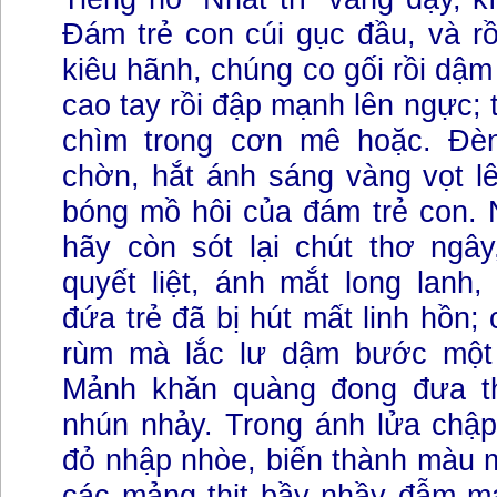
Đám trẻ con cúi gục đầu, và rồ
kiêu hãnh, chúng co gối rồi dậ
cao tay rồi đập mạnh lên ngực; 
chìm trong cơn mê hoặc. Đè
chờn, hắt ánh sáng vàng vọt l
bóng mồ hôi của đám trẻ con.
hãy còn sót lại chút thơ ngây
quyết liệt, ánh mắt long lanh
đứa trẻ đã bị hút mất linh hồn;
rùm mà lắc lư dậm bước một 
Mảnh khăn quàng đong đưa th
nhún nhảy. Trong ánh lửa chậ
đỏ nhập nhòe, biến thành màu 
các mảng thịt bầy nhầy đẫm m