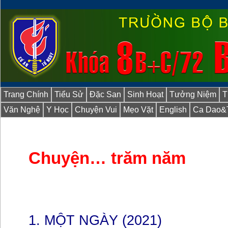
Trang Chính
Tiểu Sử
Đặc San
Sinh Hoạt
Tưởng Niệm
T
Văn Nghệ
Y Học
Chuyện Vui
Mẹo Vặt
English
Ca Dao&
Chuyện… trăm năm
1. MỘT NGÀY (2021)