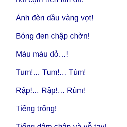
Ánh đèn dầu vàng vọt!
Bóng đen chập chờn!
Màu máu đỏ…!
Tum!... Tum!... Tùm!
Rập!... Rập!... Rùm!
Tiếng trống!
Tiếng dậm chân và vỗ tay!