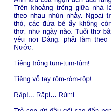
Trên khoảng trống giữa nhà l
theo nhau nhún nhảy. Ngoại t
thó, các đứa bé ấy không còn
thơ, như ngày nào. Tuổi thơ bây
yêu nơi Đảng, phải làm theo
Nước.
Tiếng trống tum-tum-tùm!
Tiếng vỗ tay rôm-rôm-rốp!
Rập!... Rập!... Rùm!
Trẻ con rút đầu gối cao đến ng