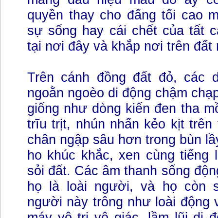
quyền thay cho đấng tối cao m
sự sống hay cái chết của tất 
tại nơi đây và khắp nơi trên đất
Trên cánh đồng đất đỏ, các d
ngoằn ngoèo di động chậm chạp;
giống như dòng kiến đen tha m
trĩu trịt, nhún nhấn kẻo kịt trê
chân ngập sâu hơn trong bùn lầy
ho khúc khắc, xen cùng tiếng 
sỏi đất. Các âm thanh sống động
họ là loài người, và họ còn
người này trông như loài động 
máy vô tri vô giác, lầm lũi di 