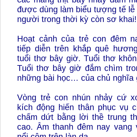
được dùng làm biểu tượng tế lễ t
người trong thời kỳ còn sơ khai!
Hoạt cảnh của trẻ con đêm na
tiếp diễn trên khắp quê hương
tuổi thơ bây giờ. Tuổi thơ khôn
Tuổi thơ bây giờ đắm chìm tro
những bài học… của chủ nghĩa g
Vòng trẻ con nhún nhảy cứ xo
kích động hiến thân phục vụ
chấm dứt bằng lời thề trung t
cao. Âm thanh đêm nay vang 
nổi cộm trên làn da.