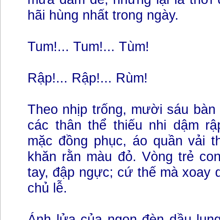
hãi hùng nhất trong ngày.
Tum!... Tum!... Tùm!
Rập!... Rập!... Rùm!
Theo nhịp trống, mười sáu bàn
các thân thể thiếu nhi dậm rậ
mặc đồng phục, áo quần vải th
khăn rằn màu đỏ. Vòng trẻ co
tay, đập ngực; cứ thế mà xoay 
chủ lễ.
Ánh lửa của ngọn đèn dầu lung