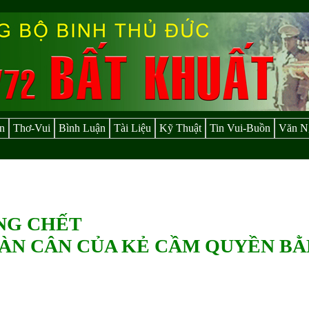
n
Thơ-Vui
Bình Luận
Tài Liệu
Kỹ Thuật
Tin Vui-Buồn
Văn N
NG CHẾT
GÀN CÂN CỦA KẺ CẦM QUYỀN B