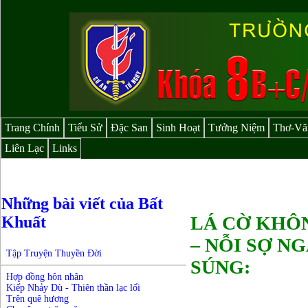
Trang Chính
Tiểu Sử
Đặc San
Sinh Hoạt
Tưởng Niệm
Thơ-Vă
Liên Lạc
Links
Những bài viết của Bất
LÁ CỜ KHÔ
Khuất
– NỖI SỢ N
Tập Truyện Thuyền Đời
SÚNG:
Hợp đồng hôn nhân
Kiếp Nhảy Dù - Thiên thần lạc lối
Trên quê hương