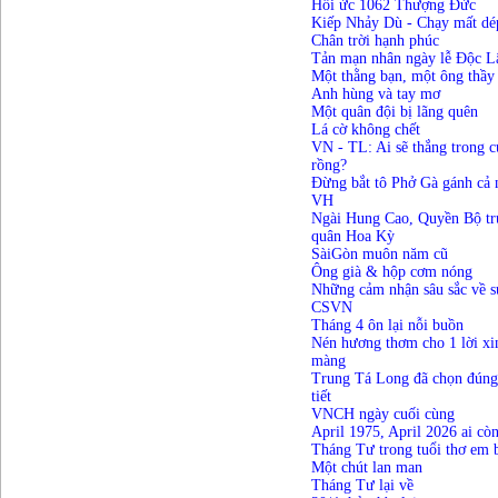
Hồi ức 1062 Thượng Đức
Kiếp Nhảy Dù - Chạy mất dé
Chân trời hạnh phúc
Tản mạn nhân ngày lễ Độc L
Một thằng bạn, một ông thầ
Anh hùng và tay mơ
Một quân đội bị lãng quên
Lá cờ không chết
VN - TL: Ai sẽ thắng trong c
rồng?
Đừng bắt tô Phở Gà gánh cả
VH
Ngài Hung Cao, Quyền Bộ tr
quân Hoa Kỳ
SàiGòn muôn năm cũ
Ông già & hộp cơm nóng
Những cảm nhận sâu sắc về sự
CSVN
Tháng 4 ôn lại nỗi buồn
Nén hương thơm cho 1 lời xi
màng
Trung Tá Long đã chọn đúng
tiết
VNCH ngày cuối cùng
April 1975, April 2026 ai còn
Tháng Tư trong tuổi thơ em
Một chút lan man
Tháng Tư lại về