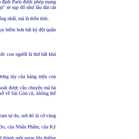
p định Paris được phép mang
i" sẽ sụp đổ như lâu đài cát
ng nhất, mà là thôn tính.
guy hiểm hơn bất kỳ đội quân
ức con người là thứ bất khả
ơng tủy của hàng triệu con
 soát được câu chuyện mà bà
nhớ về Sài Gòn cũ, không thể
Nam tự do, nơi đó lá cờ vàng
ự Do, của Nhân Phẩm, của Ký
ử thành một ngọn lửa thiêng