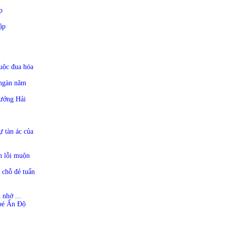
p
ập
y
uộc đua hóa
 ngàn năm
ưởng Hải
 tàn ác của
n lỗi muộn
 chỗ đẻ tuẩn
 nhớ ...
 bé Ấn Độ