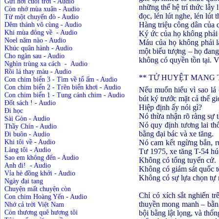
Gửi nơi cuối trời
-
Audio
những thế hệ trí thức lẫy
Còn nhớ mùa xuân
-
Audio
đọc, lén lút nghe, lén lú
Từ một chuyến đò
-
Audio
Hàng triệu công dân của q
Dêm thánh vô cùng
-
Audio
Khi mùa đông về
-
Audio
Ký ức của họ không phải 
Noel năm nào
-
Audio
Máu của họ không phải là
Khúc quân hành
-
Audio
một biểu tượng – họ đang
Cho ngàn sau
-
Audio
không có quyền tồn tại. V
Nghìn trùng xa cách
-
Audio
Rồi lá thay màu
-
Audio
** TỬ HUYỆT MANG T
Con chim biển 3 - Tìm về tổ ấm
-
Audio
Con chim biển 2 - Trên biển khơi
-
Audio
Nếu muốn hiểu vì sao lá 
Con chim biển 1 - Tung cánh chim
-
Audio
bút ký trước mặt cả thế gi
Đốt sách !
-
Audio
Hiệp định ấy nói gì?
Đi học
Nó thừa nhận rõ ràng sự 
Sài Gòn
-
Audio
Nó quy định tương lai th
Thầy Chín - Audio
bằng đại bác và xe tăng.
Đi buôn - Audio
Nó cam kết ngừng bắn, rú
Khi tôi về
-
Audio
Làng tôi
-
Audio
Tư 1975, xe tăng T-54 h
Sao em không đến
-
Audio
Không có tổng tuyển cử.
Anh đi!
-
Audio
Không có giám sát quốc t
Vỉa hè đồng khởi
-
Audio
Không có sự lựa chọn tự 
Ngày đại tang
Chuyện mất chuyện còn
Chỉ có xích sắt nghiến tr
Con chim Hoàng Yến
-
Audio
thuyền mong manh – bằng 
Nhớ cả trời Việt Nam
bội bằng lật lọng, và thố
Còn thương quê hương tôi