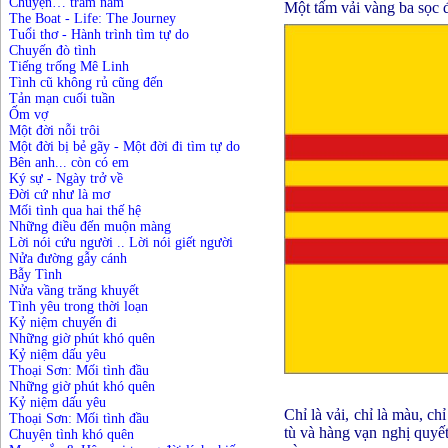
Chuyện… trăm năm
Một tấm vải vàng ba sọc 
The Boat - Life: The Journey
Tuổi thơ - Hành trình tìm tự do
Chuyến đò tình
Tiếng trống Mê Linh
Tình cũ không rủ cũng đến
Tản mạn cuối tuần
Ốm vợ
Một đời nỗi trôi
Một đời bị bẻ gãy - Một đời đi tìm tự do
Bên anh... còn có em
Ký sự - Ngày trở về
Đời cứ như là mơ
Mối tình qua hai thế hệ
Những điều đến muộn màng
Lời nói cứu người .. Lời nói giết người
Nửa đường gẫy cánh
Bẫy Tình
Nửa vầng trăng khuyết
Tình yêu trong thời loạn
Kỷ niệm chuyến đi
Những giờ phút khó quên
Kỷ niệm dấu yêu
Thoại Sơn: Mối tình đầu
Những giờ phút khó quên
Kỷ niệm dấu yêu
Chỉ là vải, chỉ là màu, c
Thoại Sơn: Mối tình đầu
tù và hàng vạn nghị quyết
Chuyện tình khó quên