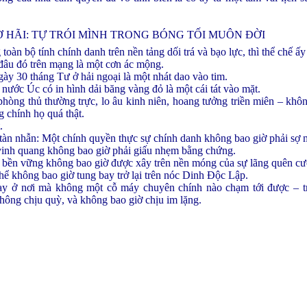
SỢ HÃI: TỰ TRÓI MÌNH TRONG BÓNG TỐI MUÔN ĐỜI
toàn bộ tính chính danh trên nền tảng dối trá và bạo lực, thì thể chế ấ
 đâu đó trên mạng là một cơn ác mộng.
ày 30 tháng Tư ở hải ngoại là một nhát dao vào tim.
ước Úc có in hình dải băng vàng đỏ là một cái tát vào mặt.
phòng thủ thường trực, lo âu kinh niên, hoang tưởng triền miên – khôn
g chính họ quá thật.
.
n tàn nhẫn: Một chính quyền thực sự chính danh không bao giờ phải sợ m
vinh quang không bao giờ phải giấu nhẹm bằng chứng.
 bền vững không bao giờ được xây trên nền móng của sự lãng quên c
hể không bao giờ tung bay trở lại trên nóc Dinh Độc Lập.
y ở nơi mà không một cỗ máy chuyên chính nào chạm tới được – tr
hông chịu quỳ, và không bao giờ chịu im lặng.