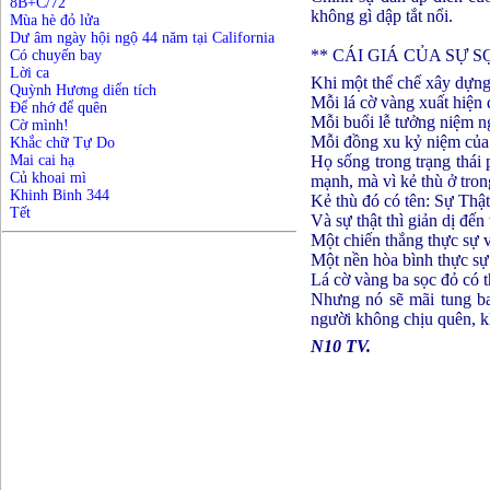
8B+C/72
không gì dập tắt nổi.
Mùa hè đỏ lửa
Dư âm ngày hội ngộ 44 năm tại California
** CÁI GIÁ CỦA SỰ 
Có chuyến bay
Lời ca
Khi một thể chế xây dựng 
Quỳnh Hương diển tích
Mỗi lá cờ vàng xuất hiện
Để nhớ để quên
Mỗi buổi lễ tưởng niệm ng
Cờ mình!
Mỗi đồng xu kỷ niệm của n
Khắc chữ Tự Do
Họ sống trong trạng thái 
Mai cai hạ
Củ khoai mì
mạnh, mà vì kẻ thù ở tron
Khinh Binh 344
Kẻ thù đó có tên: Sự Thật
Tết
Và sự thật thì giản dị đế
Một chiến thắng thực sự 
Một nền hòa bình thực sự
Lá cờ vàng ba sọc đỏ có t
Nhưng nó sẽ mãi tung ba
người không chịu quên, k
N10 TV.