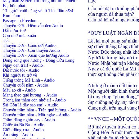
này.
May mắn & Hên xui trong đời lính chiến
Ba, bốn phát
Câu hỏi đặt ra không phải 
13 người cuối cùng về từ Tiền đồn 3&4
của người đã thua trận?
Kon-Tum
Câu trả lời nằm ngay tron
Passage to Freedom
Thuyền Đời - Đêm vẫn đen Audio
Đất nước tôi!
*QUY LUẬT NGÀN ĐỜ
Còn nhớ mùa xuân
Lật lại mọi trang sử nhân 
Tết
Thuyền Đời - Cuộc đời Audio
sự chiến thắng bằng chính
Thuyền Đời - Con thuyền Audio
Nước Đức thống nhất kh
Thuyền Đời - Xuân quê hương Audio
Người ta trưng bày nó tron
Dòng sông quê hương - Dòng Cửu Long
Nước Nhật bại trận không
Ngày oan trái!
-
Audio
Ngay cả đế quốc La Mã khi
Đất nước tôi
-
Audio
thực sự không cần phải ch
Khi người tù trở về
Tiếng trống Mê Linh
-
Audio
Nhưng ở mảnh đất hình chữ
Chuyện cuối năm
-
Audio
Màu áo cũ
-
Audio
Một người dân bình thườn
Mang theo quê hương
-
Audio
bị quy chụp "phản động,"
Trong âm thầm còn nhớ ai!
-
Audio
Sự cuồng nộ ấy, sự ráo ri
Sài Gòn là đây sao em!
-
Audio
đang ngồi trên ngai vàng
Chuyện trăm năm - Trên quê hương
-
Audio
Chuyện trăm năm - Một ngày
-
Audio
** VNCH – MỘT QUỐ
Trăm đắng nghìn cay
-
Audio
Chiếc áo Bà Ba
-
Audio
Bộ máy tuyên truyền có t
Giữa đồng xưa
-
Audio
Cộng Hòa là một thực thể
Áo trắng
-
Audio
ghế tại nhiều tổ chức quố