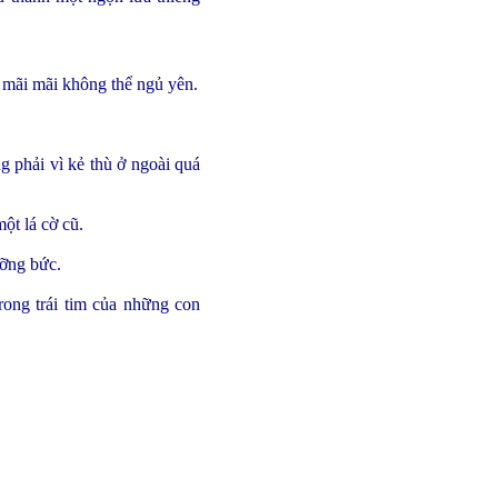
y mãi mãi không thể ngủ yên.
g phải vì kẻ thù ở ngoài quá
ột lá cờ cũ.
ưỡng bức.
ong trái tim của những con