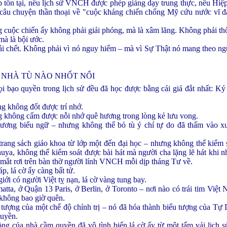
 tồn tại, nếu lịch sử VNCH được phép giảng dạy trung thực, nếu Hiệ
ộ câu chuyện thần thoại về "cuộc kháng chiến chống Mỹ cứu nước vĩ đạ
 cuộc chiến ấy không phải giải phóng, mà là xâm lăng. Không phải thố
mà là bội ước.
hải chết. Không phải vì nó nguy hiểm – mà vì Sự Thật nó mang theo n
 NHÀ TÙ NÀO NHỐT NỔI
 bạo quyền trong lịch sử đều đã học được bằng cái giá đắt nhất: Ký 
g không đốt được trí nhớ.
g không cấm được nỗi nhớ quê hương trong lòng kẻ lưu vong.
iương biểu ngữ – nhưng không thể bỏ tù ý chí tự do đã thấm vào xư
trang sách giáo khoa từ lớp một đến đại học – nhưng không thể kiểm
uya, không thể kiểm soát được bài hát mà người cha lặng lẽ hát khi 
 mắt rơi trên bàn thờ người lính VNCH mỗi dịp tháng Tư về.
p, lá cờ ấy càng bất tử.
giới có người Việt tỵ nạn, lá cờ vàng tung bay.
atta, ở Quận 13 Paris, ở Berlin, ở Toronto – nơi nào có trái tim Việt 
 không bao giờ quên.
 tượng của một chế độ chính trị – nó đã hóa thành biểu tượng của T
quyền.
ng của nhà cầm quyền đã vô tình biến lá cờ ấy từ một tấm vải lịch s