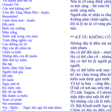
Tôi muốn mời em về
Nếu lá cờ vàng được phép
Chuyện Tết
ra ánh sáng – thì toàn b
Còn nhớ không em?
trước sóng triều.
Trên đồi Tăng Nhơn Phú
-
Audio
Người dân sẽ nhận ra rằng
Remember!
Không phải chính nghĩa, 
Cánh chim non
-
Audio
Đó là lý do lá cờ vàng p
Đốt sách
nào.
Buổi tựu trường
Đêm trắng
Nước mắt trong cơn mưa
** KÝ ỨC KHÔNG CÓ
Trăm đắng nghìn cay
Nhưng đây là điều mà mọi
Con đường tôi về
xâm phạm.
Hãy còn đó niềm tin
Họ có thể đốt sách – nhưn
Chiều ra biển
Những đứa con đẽ muộn
Họ có thể cấm cờ – nhưn
Một thời kỷ niệm
Họ có thể bỏ tù người g
Bãi tập
người.
Bước chân Việt Nam
Họ có thể kiểm soát mọi 
Người lính già
kể cho cháu trong đêm kh
Để nhớ
kiểm soát được giọt nước
Đi buôn
Và kỳ lạ thay – càng đàn á
Ngày anh đi
Ở bất cứ nơi nào trên thế 
Kỷ niệm xưa
Rồi tết lại đến
Ở Little Saigon, ở Cabram
Bài thánh ca buồn
hiện diện như một lời thề
Tears of pride
Nó không còn chỉ là biểu
We remember
Ức Bất Khuất trước bạo 
Vui - Buồn … Ngày hội ngộ 44 năm khoá
Chính sự đàn áp điên cuồ