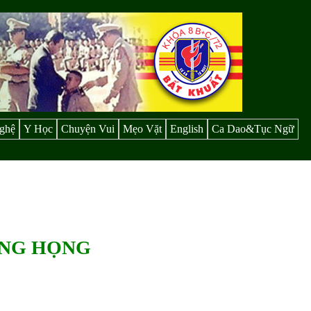
ghệ
Y Học
Chuyện Vui
Mẹo Vặt
English
Ca Dao&Tục Ngữ
ẰNG HỌNG