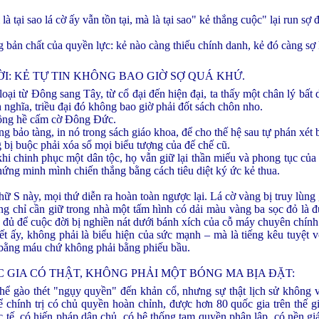
là tại sao lá cờ ấy vẫn tồn tại, mà là tại sao" kẻ thắng cuộc" lại run s
g bản chất của quyền lực: kẻ nào càng thiếu chính danh, kẻ đó càng sợ
I: KẺ TỰ TIN KHÔNG BAO GIỜ SỢ QUÁ KHỨ.
loại từ Đông sang Tây, từ cổ đại đến hiện đại, ta thấy một chân lý bất d
 nghĩa, triều đại đó không bao giờ phải đốt sách chôn nho.
ông hề cấm cờ Đông Đức.
g bảo tàng, in nó trong sách giáo khoa, để cho thế hệ sau tự phán xét bằ
 bị buộc phải xóa sổ mọi biểu tượng của đế chế cũ.
 chinh phục một dân tộc, họ vẫn giữ lại thần miếu và phong tục của k
ứng minh mình chiến thắng bằng cách tiêu diệt ký ức kẻ thua.
 S này, mọi thứ diễn ra hoàn toàn ngược lại. Lá cờ vàng bị truy lùng 
g chỉ cần giữ trong nhà một tấm hình có dải màu vàng ba sọc đỏ là đ
 đủ để cuộc đời bị nghiền nát dưới bánh xích của cỗ máy chuyên chính
ết ấy, không phải là biểu hiện của sức mạnh – mà là tiếng kêu tuyệt 
 bằng máu chứ không phải bằng phiếu bầu.
C GIA CÓ THẬT, KHÔNG PHẢI MỘT BÓNG MA BỊA ĐẶT:
hể gào thét "ngụy quyền" đến khản cổ, nhưng sự thật lịch sử không v
 chính trị có chủ quyền hoàn chỉnh, được hơn 80 quốc gia trên thế g
c tế, có hiến pháp dân chủ, có hệ thống tam quyền phân lập, có nền gi