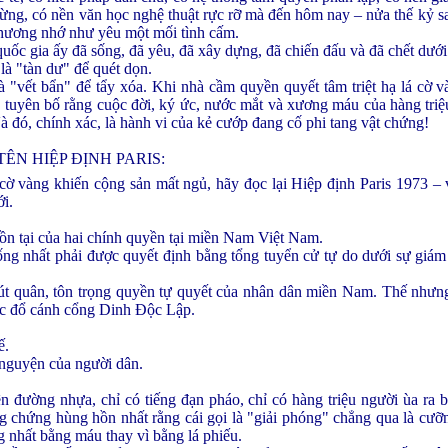
 lừng, có nền văn học nghệ thuật rực rỡ mà đến hôm nay – nửa thế kỷ sa
t thương nhớ như yêu một mối tình cấm.
uốc gia ấy đã sống, đã yêu, đã xây dựng, đã chiến đấu và đã chết dưới 
là "tàn dư" để quét dọn.
 "vết bẩn" để tẩy xóa. Khi nhà cầm quyền quyết tâm triệt hạ lá cờ 
 tuyên bố rằng cuộc đời, ký ức, nước mắt và xương máu của hàng tri
à đó, chính xác, là hành vi của kẻ cướp đang cố phi tang vật chứng!
ÊN HIỆP ĐỊNH PARIS:
cờ vàng khiến cộng sản mất ngủ, hãy đọc lại Hiệp định Paris 1973 – 
ới.
tồn tại của hai chính quyền tại miền Nam Việt Nam.
ống nhất phải được quyết định bằng tổng tuyển cử tự do dưới sự giám
t quân, tôn trọng quyền tự quyết của nhân dân miền Nam. Thế nhưng
úc đổ cánh cổng Dinh Độc Lập.
ế.
nguyện của người dân.
ên đường nhựa, chỉ có tiếng đạn pháo, chỉ có hàng triệu người ùa ra b
chứng hùng hồn nhất rằng cái gọi là "giải phóng" chẳng qua là cưỡ
ng nhất bằng máu thay vì bằng lá phiếu.