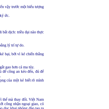
ợ đến vậy trước một biểu tượng
 ký ức.
i bất dịch: triều đại nào thực
ng lý trí tự do.
ẻ bại, bởi vì kẻ chiến thắng
gắt gao hơn cả ma túy.
ủ để công an kéo đến, đủ để
.
vọng của một kẻ biết rõ mình
ì thế mà thay đổi. Việt Nam
iới công nhận ngoại giao, có
áo dục khai phóng đào tạo ra