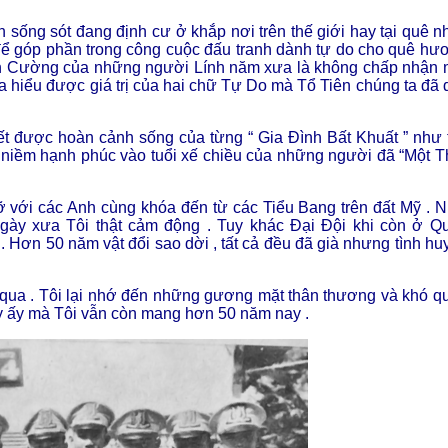
sống sót đang định cư ở khắp nơi trên thế giới hay tại quê nh
ể góp phần trong công cuộc đấu tranh dành tự do cho quê hư
iên Cường của những người Lính năm xưa là không chấp nhận 
 ta hiểu được giá trị của hai chữ Tự Do mà Tổ Tiên chúng ta đã 
hết được hoàn cảnh sống của từng “ Gia Đình Bất Khuất ” như 
à niềm hạnh phúc vào tuổi xế chiều của những người đã “Một T
 với các Anh cùng khóa đến từ các Tiểu Bang trên đất Mỹ . N
ày xưa Tôi thật cảm động . Tuy khác Đại Đội khi còn ở Q
 Hơn 50 năm vật đổi sao dời , tất cả đều đã già nhưng tình hu
 qua . Tôi lại nhớ đến những gương mặt thân thương và khó q
gày ấy mà Tôi vẫn còn mang hơn 50 năm nay .