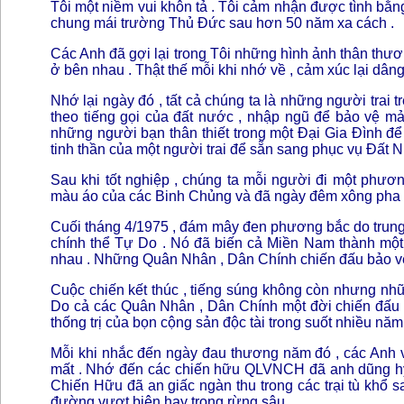
Tôi một niềm vui khôn tả . Tôi cảm nhận được tình bằ
chung mái trường Thủ Đức sau hơn 50 năm xa cách .
Các Anh đã gợi lại trong Tôi những hình ảnh thân thươ
ở bên nhau . Thật thế mỗi khi nhớ về , cảm xúc lại dâng 
Nhớ lại ngày đó , tất cả chúng ta là những người trai t
theo tiếng gọi của đất nước , nhập ngũ để bảo vệ m
những người bạn thân thiết trong một Đại Gia Đình để 
tinh thần của một người trai để sẵn sang phục vụ Đất 
Sau khi tốt nghiệp , chúng ta mỗi người đi một phương
màu áo của các Binh Chủng và đã ngày đêm xông pha n
Cuối tháng 4/1975 , đám mây đen phương bắc do trung 
chính thể Tự Do . Nó đã biến cả Miền Nam thành một n
nhau . Những Quân Nhân , Dân Chính chiến đấu bảo vệ n
Cuộc chiến kết thúc , tiếng súng không còn nhưng nh
Do cả các Quân Nhân , Dân Chính một đời chiến đấu lạ
thống trị của bọn cộng sản độc tài trong suốt nhiều năm 
Mỗi khi nhắc đến ngày đau thương năm đó , các Anh v
mất . Nhớ đến các chiến hữu QLVNCH đã anh dũng hy s
Chiến Hữu đã an giấc ngàn thu trong các trại tù khổ 
đường vượt biên hay trong rừng sâu .