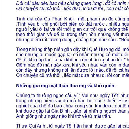
Đôi cái đầu đều bạc nếu chẳng quen lưng , đố có nhìn r
Ôn chuyện cũ mà thôi , liếc đưa nhau đi rồi , con mắt cò
Tình già của Cụ Phan Khôi , một phần nào đó cũng 
.Tình yêu bị chi phối bởi biến cố đất nước , nhiều ng
người yêu ở lại và rồi thời gian cứ trôi qua không t
theo thời gian và để lại trong tâm hồn những vết thư
những điểm rất tương đồng , chẳng hạn như câu . “Nếu
Trong những thập niên gần đây khi Quê Hương đổi mới
cho những ai muốn gặp lại cố nhân nhưng có một điều
để rồi khi gặp lại, cả hai không còn nhận ra nhau lúc 
điểm nào đó mà ngày xưa khi yêu nhau vẫn còn in đậm 
còn đây nhưng không nói lên được lời nào, để rồi cả hai
Ôn chuyện cũ mà thôi , liếc mắt đưa nhau đi rồi con mắt
Những gương mặt thân thương và khó quên .
Chúng ta thường nghe câu ví “ Vui như ngày Tết” như
trong những niềm vui đó mà hầu hết các Chiến Sĩ Vi
nghiệt của chế độ bạo chúa cộng sản khi được gọi tên
khi được gặp lại Gia Đình , gặp lại những người thân
Anh giống như ngày nào khi trở về từ mặt trận.
Thưa Quí Anh , từ ngày Tôi hân hạnh được gặp lại các