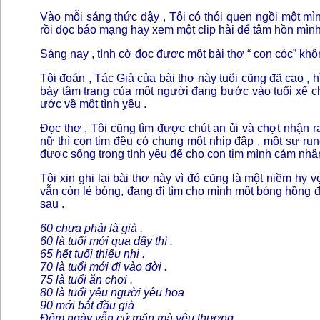
Vào mỗi sáng thức dậy , Tôi có thói quen ngồi một mì
rồi đọc báo mạng hay xem một clip hài để tâm hồn mìn
Sáng nay , tình cờ đọc được một bài thơ “ con cóc” khôn
Tôi đoán , Tác Giả của bài thơ này tuổi cũng đã cao ,
bày tâm trạng của một người đang bước vào tuổi xế c
ước về một tình yêu .
Đọc thơ , Tôi cũng tìm được chút an ủi và chợt nhận ra
nữ thì con tim đều có chung một nhịp đập , một sự ru
được sống trong tình yêu để cho con tim mình cảm nhận
Tôi xin ghi lại bài thơ này vì đó cũng là một niềm hy
vẫn còn lẻ bóng, đang đi tìm cho mình một bóng hồng để
sau .
60 chưa phải là già .
60 là tuổi mới qua dậy thì .
65 hết tuổi thiếu nhi .
70 là tuổi mới đi vào đời .
75 là tuổi ăn chơi .
80 là tuổi yêu người yêu hoa
90 mới bắt đầu già
Đêm ngày vẫn cứ mặn mà yêu thương……