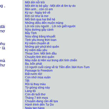
Một đời nỗi trôi
g ,
Một đời bị bẻ gãy - Một đời đi tìm tự do
Bên anh... còn có em
Ký sự - Ngày trở về
Đời cứ như là mơ
Mối tình qua hai thế hệ
Những điều đến muộn màng
Lời nói cứu người .. Lời nói giết người
dãi
Nửa đường gẫy cánh
 mơ
Bẫy Tình
Nửa vầng trăng khuyết
Tình yêu trong thời loạn
Kỷ niệm chuyến đi
phụ
Những giờ phút khó quên
 là
Kỷ niệm dấu yêu
Thoại Sơn: Mối tình đầu
Chuyện tình khó quên
May mắn & Hên xui trong đời lính chiến
 mà
Ba, bốn phát
như
13 người cuối cùng về từ Tiền đồn 3&4 Kon-Tum
Passage to Freedom
Đất nước tôi!
Còn nhớ mùa xuân
Tết
Rồi lá thay màu
Từ giòng sông này
Làng tôi
Còn đó tuổi thơ
Tháng 7 trời mưa
Chuyện đang cần đề tựa
Hành trình đến Tự Do
Ngày tan hàng