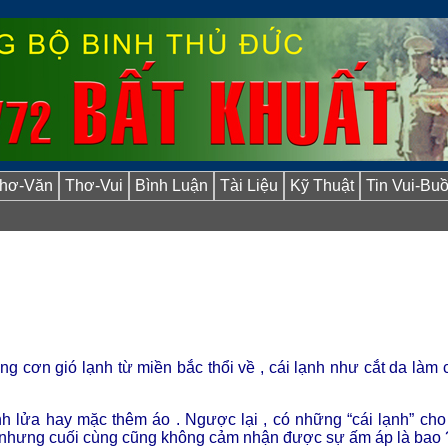
hơ-Văn
Thơ-Vui
Bình Luận
Tài Liệu
Kỹ Thuật
Tin Vui-Bu
 cơn gió lạnh từ miền bắc thổi về , cái lạnh như cắt da làm 
ánh lửa hay mặc thêm áo . Ngược lại , có những “cái lạnh” cho
n nhưng cuối cùng cũng không cảm nhận được sự ấm áp là bao 