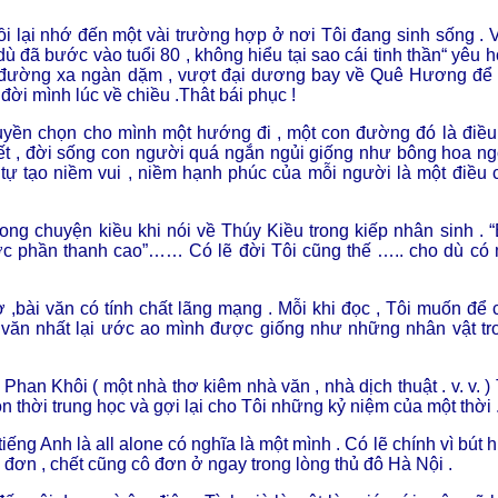
rồi lại nhớ đến một vài trường hợp ở nơi Tôi đang sinh sống . 
đã bước vào tuổi 80 , không hiểu tại sao cái tinh thần“ yêu h
gại đường xa ngàn dặm , vượt đại dương bay về Quê Hương để 
đời mình lúc về chiều .Thât bái phục !
quyền chọn cho mình một hướng đi , một con đường đó là điều 
iết , đời sống con người quá ngắn ngủi giống như bông hoa ng
 tự tạo niềm vui , niềm hạnh phúc của mỗi người là một điều 
ong chuyện kiều khi nói về Thúy Kiều trong kiếp nhân sinh . “
ược phần thanh cao”…… Có lẽ đời Tôi cũng thế ….. cho dù có
hơ ,bài văn có tính chất lãng mạng . Mỗi khi đọc , Tôi muốn để 
 văn nhất lại ước ao mình được giống như những nhân vật tr
han Khôi ( một nhà thơ kiêm nhà văn , nhà dịch thuật . v. v. ) 
n thời trung học và gợi lại cho Tôi những kỷ niệm của một thời 
iếng Anh là all alone có nghĩa là một mình . Có lẽ chính vì bút h
 đơn , chết cũng cô đơn ở ngay trong lòng thủ đô Hà Nội .