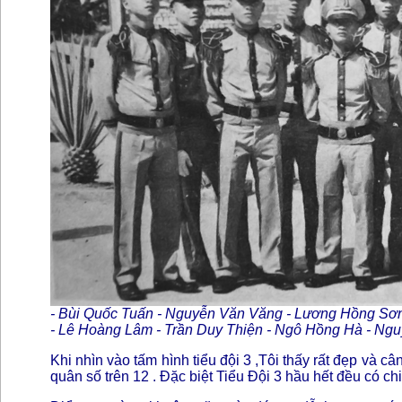
- Bùi Quốc Tuấn - Nguyễn Văn Văng - Lương Hồng Sơ
- Lê Hoàng Lâm - Trần Duy Thiện - Ngô Hồng Hà - Ng
Khi nhìn vào tấm hình tiểu đội 3 ,Tôi thấy rất đẹp và c
quân số trên 12 . Đặc biệt Tiểu Đội 3 hầu hết đều có 