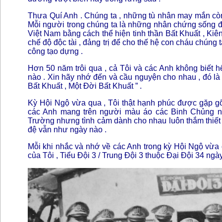
Thưa Quí Anh . Chúng ta , những tù nhân may mắn còn 
Mỗi người trong chúng ta là những nhân chứng sống đ
Việt Nam bằng cách thể hiện tinh thần Bất Khuất , K
chế độ độc tài , đảng trị để cho thế hệ con cháu chúng
công tạo dựng .
Hơn 50 năm trôi qua , cả Tôi và các Anh không biết 
nào . Xin hãy nhớ đến và cầu nguyện cho nhau , đó l
Bất Khuất , Một Đời Bất Khuất ” .
Kỳ Hội Ngộ vừa qua , Tôi thật hạnh phúc được gặp gỡ
các Anh mang trên người màu áo các Binh Chủng ng
Trường nhưng tình cảm dành cho nhau luôn thắm thiết .
đệ vẫn như ngày nào .
Mỗi khi nhắc và nhớ về các Anh trong kỳ Hội Ngộ vừa
của Tôi , Tiểu Đội 3 / Trung Đội 3 thuộc Đại Đội 34 n