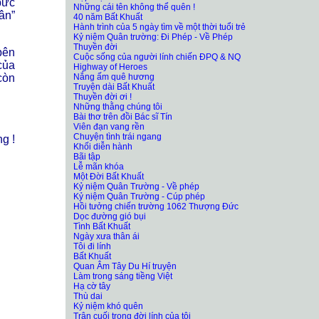
bức
Những cái tên không thể quên !
ân”
40 năm Bất Khuất
Hành trình của 5 ngày tìm về một thời tuổi trẻ
Kỷ niệm Quân trường: Đi Phép - Về Phép
Thuyền đời
bên
Cuộc sống của người lính chiến ĐPQ & NQ
của
Highway of Heroes
Nắng ấm quê hương
còn
Truyện dài Bất Khuất
Thuyền đời ơi !
Những thằng chúng tôi
Bài thơ trên đồi Bác sĩ Tín
Viên đạn vang rền
Chuyện tình trái ngang
g !
Khối diễn hành
Bãi tập
Lễ mãn khóa
Một Đời Bất Khuất
Kỷ niệm Quân Trường - Về phép
Kỷ niệm Quân Trường - Cúp phép
Hồi tưởng chiến trường 1062 Thượng Đức
Dọc đường gió bụi
Tình Bất Khuất
Ngày xưa thân ái
Tôi đi lính
Bất Khuất
Quan Âm Tây Du Hí truyện
Làm trong sáng tiềng Việt
Hạ cờ tây
Thù dai
Kỷ niệm khó quên
Trận cuối trong đời lính của tôi