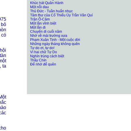
Khúc hát Quân Hành
Một nỗi đau
Thủ Đức - Tuần huấn nhục
Tâm thư của Cố Thiếu Úy Trần Văn Quí
975
Trận Ô-Căm
Một lần vĩnh biệt
 bỏ
Một lần đi
mòn
Chuyến đi cuối năm
 có
Nhớ về mái trường xưa
Phạm Xuân Tịnh - Một cuộc đời
Những ngày tháng không quên
Tự do ơi, tự do!
hội
Vì hai chữ Tự Do
tàn
Nghìn trùng cách biệt
Thầy Chín
một
Để nhớ để quên
 ta
Một
hắc
nào
các
cho