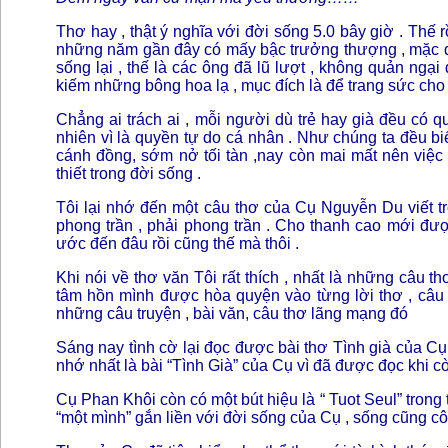
Thơ hay , thật ý nghĩa với đời sống 5.0 bây giờ . Thế 
những năm gần đây có mấy bậc trưởng thượng , mặc dù 
sống lại , thế là các ông đã lũ lượt , không quản n
kiếm những bông hoa lạ , mục đích là để trang sức cho 
Chẳng ai trách ai , mỗi người dù trẻ hay già đều có 
nhiên vì là quyền tự do cá nhân . Như chúng ta đều b
cánh đồng, sớm nở tối tàn ,nay còn mai mất nên việc
thiết trong đời sống .
Tôi lại nhớ đến một câu thơ của Cụ Nguyễn Du viết tr
phong trần , phải phong trần . Cho thanh cao mới đ
ước đến đâu rồi cũng thế mà thôi .
Khi nói về thơ văn Tôi rất thích , nhất là những câu t
tâm hồn mình được hòa quyện vào từng lời thơ , câu
những câu truyện , bài văn, câu thơ lãng mạng đó
Sáng nay tình cờ lại đọc được bài thơ Tình già của Cụ P
nhớ nhất là bài “Tình Già” của Cụ vì đã được đọc khi cò
Cụ Phan Khôi còn có một bút hiệu là “ Tuot Seul” trong t
“một mình” gắn liền với đời sống của Cụ , sống cũng cô