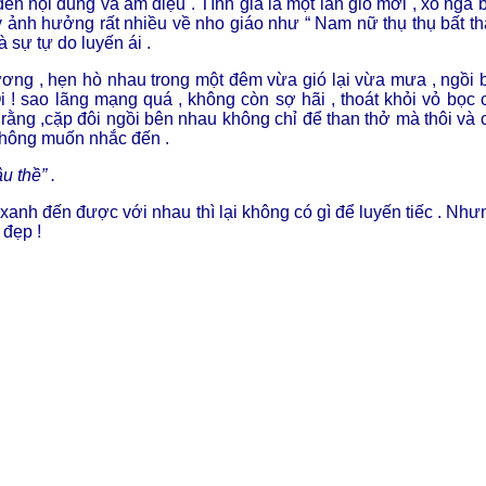
ến nội dung và âm điệu . Tình già là một làn gió mới , xô ngã 
y ảnh hưởng rất nhiều về nho giáo như “ Nam nữ thụ thụ bất th
 sự tự do luyến ái .
ương , hẹn hò nhau trong một đêm vừa gió lại vừa mưa , ngồi 
i ! sao lãng mạng quá , không còn sợ hãi , thoát khỏi vỏ bọc 
 rằng ,cặp đôi ngồi bên nhau không chỉ để than thở mà thôi và 
không muốn nhắc đến .
u thề” .
 xanh đến được với nhau thì lại không có gì để luyến tiếc . Nhưn
 đẹp !