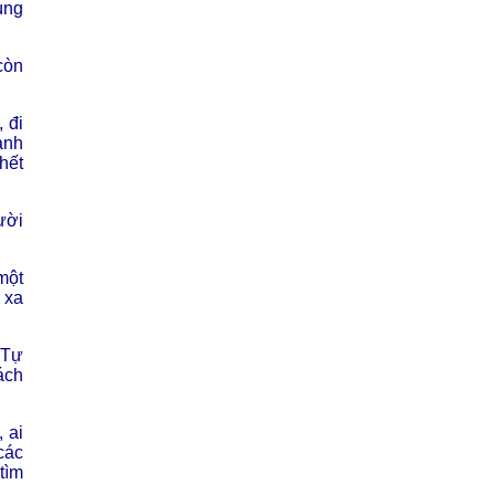
ùng
còn
 đi
ành
hết
ười
một
 xa
 Tự
ách
 ai
các
tìm