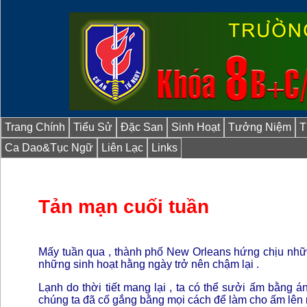
Trang Chính
Tiểu Sử
Đặc San
Sinh Hoạt
Tưởng Niệm
T
Ca Dao&Tục Ngữ
Liên Lạc
Links
Tản mạn cuối tuần
Mấy tuần qua , thành phố New Orleans hứng chịu những
những sinh hoạt hằng ngày trở nên chậm lại .
Lạnh do thời tiết mang lại , ta có thể sưởi ấm bằng 
chúng ta đã cố gắng bằng mọi cách để làm cho ấm lê