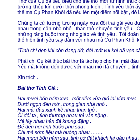
Thơ của Cụ đã tiêu biểu cho thể thơ mới từ hình thức đ
tường khép kín dưới thời phong kiến . Tình yêu thời ấ
thế mà Cụ Phan Khôi đã nêu lên một điểm nổi bật , đó là
Chúng ta cứ tưởng tượng ngày xưa đôi trai gái yêu đ
nhau trong căn nhà nhỏ , than thở chuyện tình yêu . Ô
những ràng buộc trong nho giáo về tình yêu . Tôi đoán
thể hiện tình yêu say đắm với nhau mà Cụ Phan Khôi 
“Tình chỉ đẹp khi còn dang dở, đời mất vui khi đã vẹn câ
Phải chi Cụ kết thúc bài thơ là tác hợp cho hai mái đầu
Yêu mà không đến được với nhau mới là chuyện ...tình
Xin trích .
Bài thơ Tình Già :
Hai mươi bốn năm xưa , một đêm vừa gió lại vừa mưa .
Dưới ngọn đèn mờ , trong gian nhà nhỏ .
Hai mái đầu xanh kề nhau than thở .
Ôi đôi ta , tình thương nhau thì vẫn nặng .
Mà lấy nhau hẳn đà không đặng .
Để đến nỗi tình trước phụ sau .
Chi mà sớm liệu mà buông nhau …….
Hai mươi bốn năm sau ,tình cờ đất khách lại gặp nhau .