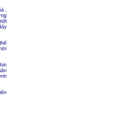
à .
ơng
một
dày
thế
hời
hìn
uân
ynh
uên