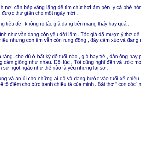
nh nơi căn bếp vắng lặng để tìm chút hơi ấm bên ly cà phê nón
h được thư giãn cho một ngày mới .
g tiêu đề , không rõ tác giả đăng trên mạng thấy hay quá .
 hình như vẫn đang còn yêu đời lắm . Tác giả đã mượn ý thơ để 
hiều nhưng con tim vẫn còn rung động , đầy cảm xúc và đang
 rằng ,cho dù ở bất kỳ độ tuổi nào , già hay trẻ , đàn ông hay 
ng cảm giống như nhau. Đôi lúc , Tôi cũng nghĩ đến và ước mơ
 sự ngọt ngào như thế nào là yêu nhưng lại sợ .
 vọng và an ủi cho những ai đã và đang bước vào tuổi xế chiều
 tô điểm cho bức tranh chiều tà của mình . Bài thơ “ con cóc” 