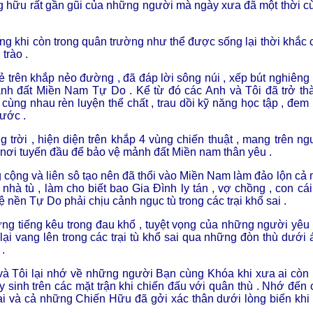
ng hữu rất gần gũi của những người mà ngày xưa đã một thời c
ng khi còn trong quân trường như thể được sống lại thời khắc 
trào .
rẻ trên khắp nẻo đường , đã đáp lời sông núi , xếp bút nghiêng ,
ảnh đất Miền Nam Tự Do . Kể từ đó các Anh và Tôi đã trở th
cùng nhau rèn luyện thể chất , trau dồi kỹ năng học tập , đem 
Nước .
 trời , hiện diện trên khắp 4 vùng chiến thuật , mang trên ng
ơi tuyến đầu để bảo vệ mảnh đất Miền nam thân yêu .
cộng và liên sô tạo nên đã thổi vào Miền Nam làm đảo lộn cả 
hà tù , làm cho biết bao Gia Đình ly tán , vợ chồng , con cái
ền Tự Do phải chịu cảnh ngục tù trong các trại khổ sai .
ững tiếng kêu trong đau khổ , tuyệt vọng của những người yêu
i vang lên trong các trại tù khổ sai qua những đòn thù dưới 
.
à Tôi lại nhớ về những người Bạn cùng Khóa khi xưa ai còn ,
inh trên các mặt trận khi chiến đấu với quân thù . Nhớ đến 
sai và cả những Chiến Hữu đã gởi xác thân dưới lòng biển khi 