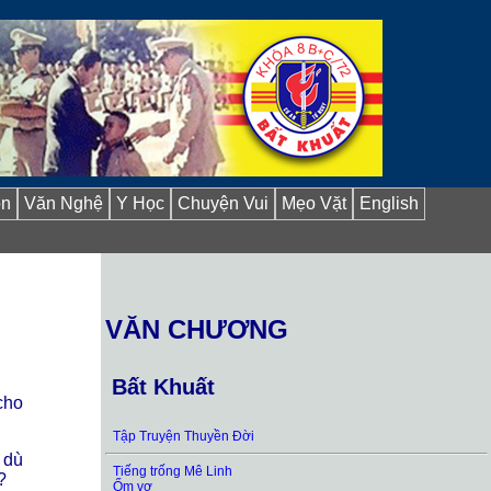
ồn
Văn Nghệ
Y Học
Chuyện Vui
Mẹo Vặt
English
VĂN CHƯƠNG
Bất Khuất
cho
Tập Truyện Thuyền Đời
 dù
Tiếng trống Mê Linh
?
Ốm vợ