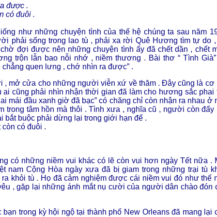
a được .
n có đuôi .
giống như những chuyện tình của thế hệ chúng ta sau năm 1
ười phải sống trong lao tù , phải xa rời Quê Hương tìm tự do ,
hể chờ đợi được nên những chuyện tình ấy đã chết dần , chết 
ơng trộn lẫn bao nỗi nhớ , niềm thương . Bài thơ “ Tình Già”
 chẳng quen lưng , chớ nhìn ra được” .
 , mở cửa cho những người viễn xứ về thăm . Đây cũng là cơ 
 ai cũng phải nhìn nhận thời gian đã làm cho hương sắc phai 
“ hai mái đầu xanh giờ đã bạc” có chăng chỉ còn nhận ra nhau ở 
trong tâm hồn mà thôi . Tình xưa , nghĩa cũ , người còn đấy ,
 bắt buộc phải dừng lại trong giới hạn để .
 còn có đuôi .
ng có những niềm vui khác có lẽ còn vui hơn ngày Tết nữa . 
ệt nam Cộng Hòa ngày xưa đã bị giam trong những trại tù k
 ra khỏi tù . Họ đã cảm nghiệm được cái niềm vui đó như thế 
 yêu , gặp lại những ánh mắt nụ cười của người dân chào đón 
 bạn trong kỳ hội ngộ tại thành phố New Orleans đã mang lại 