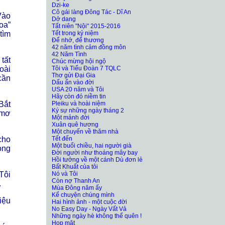
Dzi-ke
Cô gái làng Đông Tác - Dĩ An
Vào
Dở dang
oa”
Tất niên "Nội" 2015-2016
Tết trong kỷ niệm
tìm
Để nhớ, để thương
42 năm tình cảm đồng môn
42 Năm Tình
tất
Chúc mừng hội ngộ
Tôi và Tiểu Đoàn 7 TQLC
oài
Thơ gửi Đại Gia
cần
Dấu ấn vào đời
USA 20 năm và Tôi
Hãy còn đó niềm tin
Pleiku và hoài niệm
Bắt
Ký sự những ngày tháng 2
 mơ
Một mảnh đời
Xuân quê hương
Một chuyến về thăm nhà
Tết đến
cho
Một buổi chiều, hai người già
ong
Đời người như thoáng mây bay
Hồi tưởng về một cánh Dù đơn lẻ
Bất Khuất của tôi
Nó và Tôi
Tôi
Còn nợ Thanh An
.
Mùa Đông năm ấy
Kể chuyện chúng mình
iệu
Hai hình ảnh - một cuộc đời
No Easy Day - Ngày Vất Vả
Những ngày hè không thể quên
!
Họp mặt