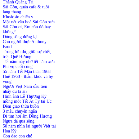
Thành Quảng Trị
Sài Gòn, quán cafe & tuổi
lang thang
Khoác áo chiến y
Một nét văn hoá Sài Gòn xưa
Sài Gòn ơi, Em còn đó hay
không?
Dòng sông đứng lại
Con người thực Anthony
Fauci
Trong lửa đỏ, giữa sự chết,
trên Quê Hương!
Tết năm này nhớ tết năm xưa
Phi vụ cuối cùng
55 năm Tết Mậu thân 1968
Huế 1968 - thảm khốc và hy
vọng
Người Việt Nam đầu tiên
nhảy dù là ai?
Hình ảnh Lễ Thượng Kỳ
mồng một Tết Ất Tỵ tại Úc
Đêm giao thừa buồn
3 mẫu chuyện ngắn
Đi tìm hơi ấm Đồng Hương
Ngựa đá qua sông
50 năm nhìn lại người Việt tại
Hoa Kỳ
Con dao con chó