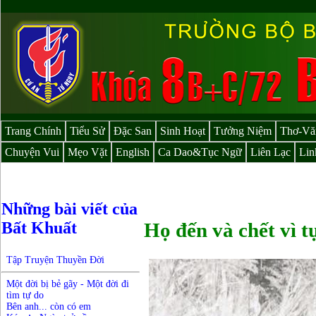
Trang Chính
Tiểu Sử
Đặc San
Sinh Hoạt
Tưởng Niệm
Thơ-Vă
Chuyện Vui
Mẹo Vặt
English
Ca Dao&Tục Ngữ
Liên Lạc
Lin
Những bài viết của
Bất Khuất
Họ đến và chết vì t
Tập Truyện Thuyền Đời
Một đời bị bẻ gãy - Một đời đi
tìm tự do
Bên anh... còn có em