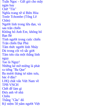
Tuấn Ngọc - Gửi gió cho mây
ngàn bay
Chữ "Tín"
Ngh
ĩa trang tử sĩ Biên Hòa
Tonle Tchombe (Tống Lê
Chân)
Người lính trong lửa đạn, và
sau trận chiến
Không
b
ỏ Anh Em,
k
hông
b
ỏ
Bạn Bè
Tình
n
gười
t
rong
c
uộc
c
hiến
Trận chiến Đại Phú
Tâm thức người lính Nhảy
Dù trong cõi vô sắc giới
Tâm tưu của một thằng lính
ngụy
Tao là Ngụy!
Những kẻ mở miệng là phát
ra tiếng "Ba Que"
Ba mươi tháng tư năm xưa,
bác ở đâu?
LHQ chất vấn Việt Nam về
TPB VNCH
Chết để làm gì
Đưa anh về nhà
Chiều
Thằng "Cầu" đỏ
Kỷ niệm 50 năm người Việt