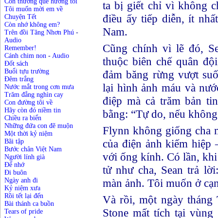
Còn thương quê hương tôi
ta bị giết chỉ vì không
Tôi muốn mời em về
điều ấy tiếp diễn, ít nh
Chuyện Tết
Còn nhớ không em?
Nam.
Trên đồi Tăng Nhơn Phú
-
Audio
Cũng chính vì lẽ đó, 
Remember!
Cánh chim non
-
Audio
thuộc biên chế quân đội
Đốt sách
Buổi tựu trường
đảm băng rừng vượt suối
Đêm trắng
lại hình ảnh máu và nướ
Nước mắt trong cơn mưa
Trăm đắng nghìn cay
điệp mà cả trăm bản ti
Con đường tôi về
Hãy còn đó niềm tin
bằng: “Tự do, nếu không 
Chiều ra biển
Những đứa con đẽ muộn
Flynn không giống cha m
Một thời kỷ niệm
của điện ảnh kiếm hiệp 
Bãi tập
Bước chân Việt Nam
với ống kính. Có lần, khi
Người lính già
Để nhớ
tử như cha, Sean trả lờ
Đi buôn
màn ảnh. Tôi muốn ở cạn
Ngày anh đi
Kỷ niệm xưa
Rồi tết lại đến
Và rồi, một ngày tháng
Bài thánh ca buồn
Stone mất tích tại vù
Tears of pride