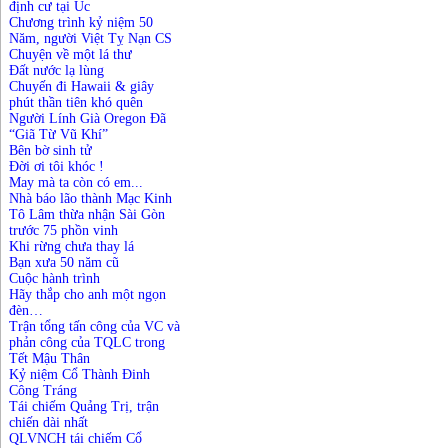
định cư tại Úc
Chương trình kỷ niệm 50
Năm, người Việt Tỵ Nạn CS
Chuyện về một lá thư
Đất nước lạ lùng
Chuyến đi Hawaii & giây
phút thần tiên khó quên
Người Lính Già Oregon Đã
“Giã Từ Vũ Khí”
Bên bờ sinh tử
Đời ơi tôi khóc !
May mà ta còn có em...
Nhà báo lão thành Mạc Kinh
Tô Lâm thừa nhận Sài Gòn
trước 75 phồn vinh
Khi rừng chưa thay lá
Bạn xưa 50 năm cũ
Cuộc hành trình
Hãy thắp cho anh một ngọn
đèn…
Trận tổng tấn công của VC và
phản công của TQLC trong
Tết Mậu Thân
Kỷ niệm Cổ Thành Đinh
Công Tráng
Tái chiếm Quảng Trị, trận
chiến dài nhất
QLVNCH tái chiếm Cổ