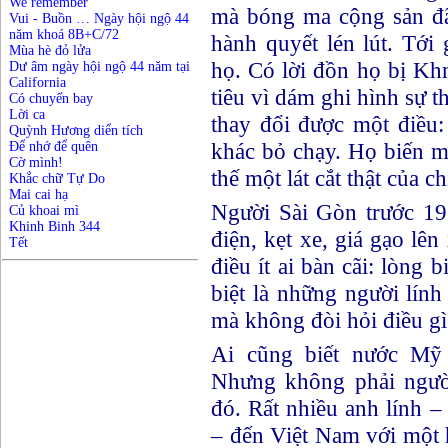
We remember
mà bóng ma cộng sản đ
Vui - Buồn … Ngày hội ngộ 44
năm khoá 8B+C/72
hành quyết lén lút. Tới
Mùa hè đỏ lửa
họ. Có lời đồn họ bị Kh
Dư âm ngày hội ngộ 44 năm tại
California
tiêu vì dám ghi hình sự 
Có chuyến bay
Lời ca
thay đổi được một điều:
Quỳnh Hương diển tích
khác bỏ chạy. Họ biến m
Để nhớ để quên
Cờ mình!
thế một lát cắt thật của ch
Khắc chữ Tự Do
Mai cai hạ
Người Sài Gòn trước 19
Củ khoai mì
Khinh Binh 344
điện, kẹt xe, giá gạo l
Tết
điều ít ai bàn cãi: lòng
biệt là những người lính
mà không đòi hỏi điều gì
Ai cũng biết nước Mỹ c
Nhưng không phải người
đó. Rất nhiều anh lính 
– đến Việt Nam với một 