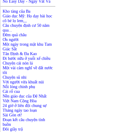
No Easy Day - Ngày Vất Vả
Kho tàng của Ba
Giáo dục Mỹ: Họ dạy bài học
cô bé lọ lem,,,
Câu chuyện định cư 50 năm
qua...
Đêm quả châu
Ơn người
Một ngày trong mật khu Tam
Giác Sắt
Tân Định & Đa Kao
Đi bước nữa ở yuổi xế chiều
Chuyện cái nón lá
Một vài cảm nghĩ về đất nước
tôi
Chuyện sủ nhi
Với người vừa khuất núi
Nỗi lòng chinh phụ
Cái rổ cua
Nền giáo dục của Đệ Nhất
Việt Nam Cộng Hòa
24 giờ ở liên đội chung sự
Tháng ngày tao loạn
Sài Gòn ơi!
Đoạn kết câu chuyện tình
buồn
Đôi giầy trậ