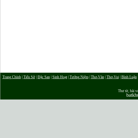
Trang Chính
|
Tiểu Sử
|
Đặc San
|
Sinh Hoạt
|
Tưởng Niệm
|
Thơ-Văn
|
Thơ-Vui
|
Bình Luận
Thư từ, bài vở
batk