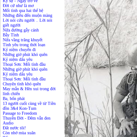
Ký sự - Ngày trở về
Đời cứ như là mơ
Mối tình qua hai thế hệ
Những điều đến muộn màng
Lời nói cứu người .. Lời nói
giết người
Nửa đường gẫy cánh
Bẫy Tình
Nửa vầng trăng khuyết
Tình yêu trong thời loạn
Kỷ niệm chuyến đi
Những giờ phút khó quên
Kỷ niệm dấu yêu
Thoại Sơn: Mối tình đầu
Những giờ phút khó quên
Kỷ niệm dấu yêu
Thoại Sơn: Mối tình đầu
Chuyện tình khó quên
May mắn & Hên xui trong đời
lính chiến
Ba, bốn phát
13 người cuối cùng về từ Tiền
đồn 3&4 Kon-Tum
Passage to Freedom
Thuyền Đời - Đêm vẫn đen
Audio
Đất nước tôi!
Còn nhớ mùa xuân