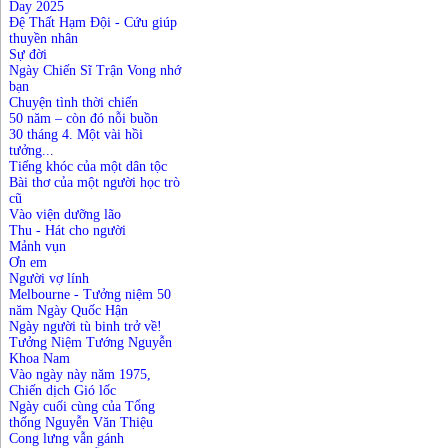
Day 2025
Đệ Thất Hạm Đội - Cứu giúp
thuyền nhân
Sự đời
Ngày Chiến Sĩ Trận Vong nhớ
bạn
Chuyện tình thời chiến
50 năm – còn đó nỗi buồn
30 tháng 4. Một vài hồi
tưởng..
.
Tiếng khóc của một dân tộc
Bài thơ của một người học trò
cũ
Vào viện dưỡng lão
Thu - Hát cho người
Mảnh vụn
Ơn em
Người vợ lính
Melbourne - Tưởng niệm 50
năm Ngày Quốc Hận
Ngày người tù binh trở về!
Tưởng Niệm Tướng Nguyễn
Khoa Nam
Vào ngày này năm 1975,
Chiến dịch Gió lốc
Ngày cuối cùng của Tổng
thống Nguyễn Văn Thiệu
Cong lưng vẫn gánh