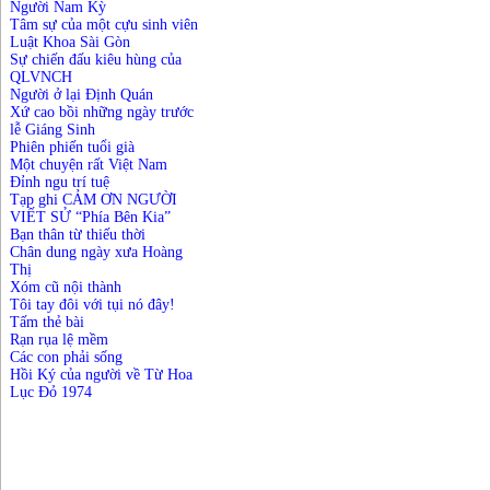
Người Nam Kỳ
Tâm sự của một cựu sinh viên
Luật Khoa Sài Gòn
Sự chiến đấu kiêu hùng của
QLVNCH
Người ở lại Định Quán
Xứ cao bồi những ngày trước
lễ Giáng Sinh
Phiên phiến tuổi già
Một chuyện rất Việt Nam
Đỉnh ngu trí tuệ
Tạp ghi CẢM ƠN NGƯỜI
VIẾT SỬ “Phía Bên Kia”
Bạn thân từ thiếu thời
Chân dung ngày xưa Hoàng
Thị
Xóm cũ nội thành
Tôi tay đôi với tụi nó đây!
Tấm thẻ bài
Rạn rụa lệ mềm
Các con phải sống
Hồi Ký của người về Từ Hoa
Lục Đỏ 1974