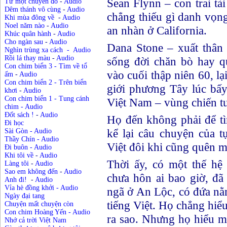
Sean Flynn – con trai tài
Từ một chuyến đò
-
Audio
Dêm thánh vô cùng
-
Audio
chẳng thiếu gì danh vọng
Khi mùa đông về
-
Audio
Noel năm nào
-
Audio
an nhàn ở California.
Khúc quân hành
-
Audio
Cho ngàn sau
-
Audio
Dana Stone – xuất thân 
Nghìn trùng xa cách
-
Audio
Rồi lá thay màu
-
Audio
sống đời chăn bò hay q
Con chim biển 3 - Tìm về tổ
vào cuối thập niên 60, l
ấm
-
Audio
Con chim biển 2 - Trên biển
giới phương Tây lúc bấy
khơi
-
Audio
Con chim biển 1 - Tung cánh
Việt Nam – vùng chiến t
chim
-
Audio
Đốt sách !
-
Audio
Họ đến không phải để t
Đi học
kể lại câu chuyện của 
Sài Gòn
-
Audio
Thầy Chín - Audio
Việt đôi khi cũng quên m
Đi buôn - Audio
Khi tôi về
-
Audio
Thời ấy, có một thế hệ
Làng tôi
-
Audio
Sao em không đến
-
Audio
chưa hôn ai bao giờ, đã
Anh đi!
-
Audio
Vỉa hè đồng khởi
-
Audio
ngã ở An Lộc, có đứa nằ
Ngày đại tang
tiếng Việt. Họ chẳng hiể
Chuyện mất chuyện còn
Con chim Hoàng Yến
-
Audio
ra sao. Nhưng họ hiểu m
Nhớ cả trời Việt Nam