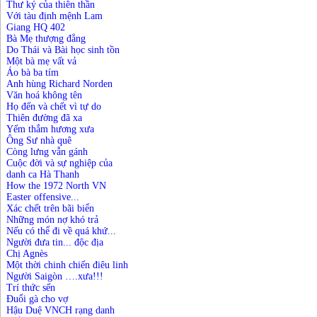
Thư ký của thiên thần
Với
t
àu
đ
ịnh
m
ệnh Lam
Giang HQ 402
Bà Mẹ thượng đẳng
Do Thái và Bài học sinh tồn
Một bà mẹ vất vả
Áo bà ba tím
Anh hùng Richard Norden
Văn hoá không tên
Họ đến và chết vì tự do
Thiên đường đã xa
Yếm thắm hương xưa
Ông Sư nhà quê
Còng lưng vẫn gánh
Cuộc đời và sự nghiệp của
danh ca Hà Thanh
How the 1972 North VN
Easter offensive...
Xác chết trên bãi biển
Những món nợ khó trả
Nếu có thể đi về quá khứ...
Người đưa tin... độc địa
Chị Agnès
Một thời chinh chiến điêu linh
Người Saigòn ….xưa!!!
Trí thức sến
Đuổi gà cho vợ
Hậu Duệ VNCH rạng danh