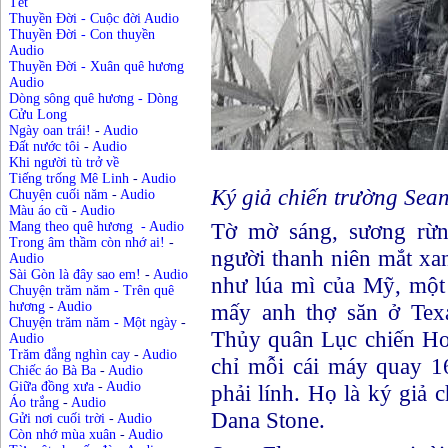
Tết
Thuyền Đời - Cuộc đời Audio
Thuyền Đời - Con thuyền
Audio
Thuyền Đời - Xuân quê hương
Audio
Dòng sông quê hương - Dòng
Cửu Long
Ngày oan trái!
-
Audio
Đất nước tôi
-
Audio
Khi người tù trở về
Tiếng trống Mê Linh
-
Audio
Ký giả chiến trường Sea
Chuyện cuối năm
-
Audio
Màu áo cũ
-
Audio
Tờ mờ sáng, sương rừng
Mang theo quê hương
-
Audio
Trong âm thầm còn nhớ ai!
-
người thanh niên mắt xa
Audio
Sài Gòn là đây sao em!
-
Audio
như lúa mì của Mỹ, một 
Chuyện trăm năm - Trên quê
mấy anh thợ săn ở Tex
hương
-
Audio
Chuyện trăm năm - Một ngày
-
Thủy quân Lục chiến Ho
Audio
Trăm đắng nghìn cay
-
Audio
chỉ mỗi cái máy quay 16
Chiếc áo Bà Ba
-
Audio
Giữa đồng xưa
-
Audio
phải lính. Họ là ký giả 
Áo trắng
-
Audio
Dana Stone.
Gửi nơi cuối trời
-
Audio
Còn nhớ mùa xuân
-
Audio