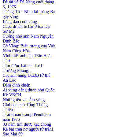
Đề tài về Đà Nẵng cuối tháng
3, 1975
Tháng Tư - Nhìn lại tháng Ba
gãy súng
Băng đạn cuối cùng
Cuộc di tản tệ hại ở toà Đại
Sứ Mỹ
Tưởng nhớ anh Năm Nguyễn
Đình Bảo
Cờ Vàng: Biểu tượng của Việt
Nam Cộng Hòa
Vĩnh biệt anh chị Trần Hoài
Thư
Tìm được hài cốt Th/T
Trương Phùng
...
Các anh hùng LCĐB tử thủ
An Lộc
Đêm đình chiến
Ai xứng đáng được phủ Quốc
Kỳ VNCH
Những tên vc nằm vùng
Giải oan cho Tổng Thống
Thiệu
Trại tị nạn Camp Pendleton
năm 1975
33 năm tìm được xác chồng
Kẻ bại trận nợ người tử trận!
Sao Mai 09