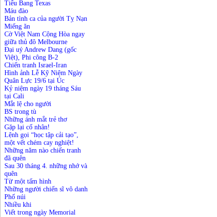
Tiểu Bang Texas
Máu đào
Bản tình ca của người Tỵ Nạn
Miếng ăn
Cờ Việt Nam Cộng Hòa ngay
giữa thủ đô Melbourne
Đại uý Andrew Dang (gốc
Việt), Phi công B-2
Chiến tranh Israel-Iran
Hình ảnh Lễ Kỹ Niệm Ngày
Quân Lực 19/6 tại Úc
Kỷ niệm ngày 19 tháng Sáu
tại Cali
Mắt lệ cho người
BS trong tù
Những ánh mắt trẻ thơ
Gặp lại cố nhân!
Lệnh gọi “học tập cải tạo”,
một vết chém cay nghiệt!
Những năm nào chiến tranh
đã quên
Sau 30 tháng 4. những nhớ và
quên
Từ một tấm hình
Những người chiến sĩ vô danh
Phố núi
Nhiều khi
Viết trong ngày Memorial