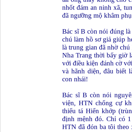
nhốt đám an ninh xã, tun
đã ngưỡng mộ khâm phục
Bác sĩ B còn nói đúng l
chú làm hồ sơ giả giúp ho
là trung gian đã nhờ ch
Nha Trang thời bấy giờ 
với điều kiện đánh cờ vớ
và hãnh diện, đâu biết 
con nhái!
Bác sĩ B còn nói nguyê
viện, HTN chống cự khô
thiếu tá Hiển khớp (trù
định mệnh đó. Chỉ có 1 
HTN đã đón ba tôi theo 