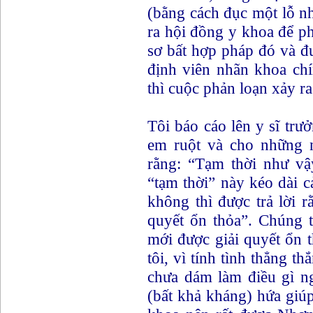
(bằng cách đục một lỗ nh
ra hội đồng y khoa để ph
sơ bất hợp pháp đó và đư
định viên nhãn khoa chí
thì cuộc phản loạn xảy ra
Tôi báo cáo lên y sĩ trư
em ruột và cho những 
rằng: “Tạm thời như vậy
“tạm thời” này kéo dài c
không thì được trả lời r
quyết ổn thỏa”. Chúng t
mới được giải quyết ổn t
tôi, vì tính tình thẳng th
chưa dám làm điều gì n
(bất khả kháng) hứa giú