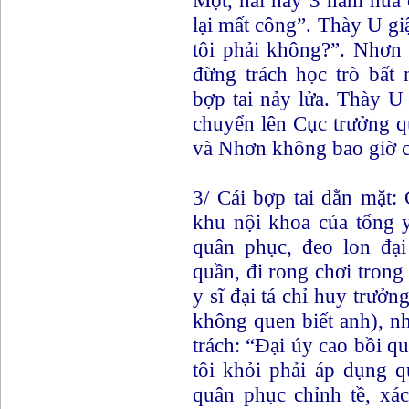
lại mất công”. Thày U g
tôi phải không?”. Nhơn 
đừng trách học trò bất 
bợp tai nảy lửa. Thày U
chuyển lên Cục trưởng q
và Nhơn không bao giờ có
3/ Cái bợp tai dằn mặt:
khu nội khoa của tổng 
quân phục, đeo lon đạ
quần, đi rong chơi tron
y sĩ đại tá chỉ huy trưởn
không quen biết anh), n
trách: “Đại úy cao bồi q
tôi khỏi phải áp dụng
quân phục chỉnh tề, xác