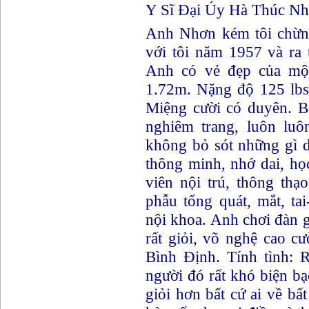
Y Sĩ Đại Úy Hà Thúc Nh
Anh Nhơn kém tôi chừng
với tôi năm 1957 và ra 
Anh có vẻ đẹp của một
1.72m. Nặng độ 125 lbs
Miệng cười có duyên. Bắ
nghiêm trang, luôn luô
không bỏ sót những gì d
thông minh, nhớ dai, họ
viên nội trú, thông th
phẫu tổng quát, mắt, ta
nội khoa. Anh chơi đàn g
rất giỏi, võ nghệ cao c
Bình Định. Tính tình: R
người đó rất khó biện bạ
giỏi hơn bất cứ ai về bấ