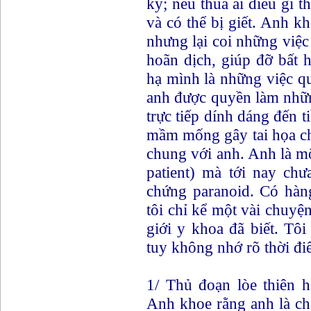
kỳ; nếu thua ai điều gì t
và có thể bị giết. Anh kh
nhưng lại coi những việ
hoãn dịch, giúp đỡ bất
hạ mình là những việc q
anh được quyền làm nhữn
trực tiếp dính dáng đến ti
mầm mống gây tai họa ch
chung với anh. Anh là mộ
patient) mà tới nay chư
chứng paranoid. Có hàn
tôi chỉ kể một vài chuyệ
giới y khoa đã biết. Tôi
tuy không nhớ rõ thời đi
1/ Thủ đoạn lòe thiên h
Anh khoe rằng anh là c