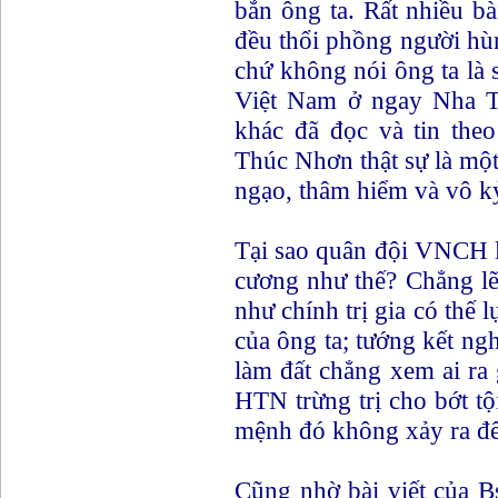
bắn ông ta. Rất nhiều bà
đều thổi phồng người h
chứ không nói ông ta là 
Việt Nam ở ngay Nha T
khác đã đọc và tin the
Thúc Nhơn thật sự là một
ngạo, thâm hiểm và vô kỷ
Tại sao quân đội VNCH l
cương như thế? Chẳng lẽ
như chính trị gia có th
của ông ta; tướng kết n
làm đất chẳng xem ai ra
HTN trừng trị cho bớt tộ
mệnh đó không xảy ra đ
Cũng nhờ bài viết của B