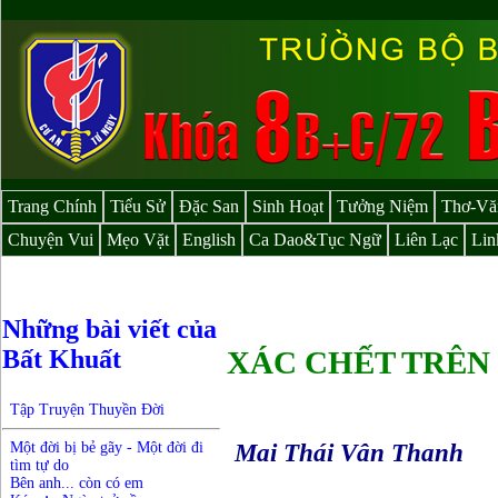
Trang Chính
Tiểu Sử
Đặc San
Sinh Hoạt
Tưởng Niệm
Thơ-Vă
Chuyện Vui
Mẹo Vặt
English
Ca Dao&Tục Ngữ
Liên Lạc
Lin
Những bài viết của
Bất Khuất
XÁC CHẾT TRÊN 
Tập Truyện Thuyền Đời
Mai Thái Vân Thanh
Một đời bị bẻ gãy - Một đời đi
tìm tự do
Bên anh... còn có em