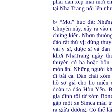
phải dàn xếp mãi mới ê
tại Nha Trang nổi lên nh
6/ “Moi” húc đít: Những
Chuyện này, xẩy ra vào m
chứng kiến. Nhơn thưòng
đảo rất thú vị: dùng th
vài y sĩ, dược sĩ và đà
khơi NhaTrang ngày thứ
thuyền có ba hoặc bốn 
món ăn. Những người khá
đi bắt cá. Dân chài xóm
hồ sơ giả cho họ miễn d
đoàn ra đảo Hòn Yến. Bố
gia đình tôi từ xóm Bón
gặp một xe Simca màu tr
ra giữa đường. Có thể lá