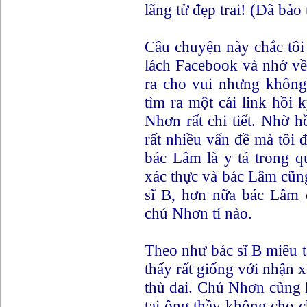
lãng tử đẹp trai! (Đã bảo
Câu chuyện này chắc tôi
lách Facebook và nhớ về 
ra cho vui nhưng không
tìm ra một cái link hồi 
Nhơn rất chi tiết. Nhờ h
rất nhiều vấn đề mà tôi 
bác Lâm là y tá trong 
xác thực và bác Lâm cũn
sĩ B, hơn nữa bác Lâm 
chú Nhơn tí nào.
Theo như bác sĩ B miêu t
thấy rất giống với nhận x
thù dai. Chú Nhơn cũng 
tai ông thầy không cho ch