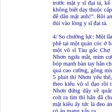
trước mặt y sĩ đại tá, k
không biết dạy thuộc cấp 
để dằn mặt anh!”. Rồi an
dúi vào lòng y sĩ đại tá.
4/ So chưởng lực: Một l
phê tại một quán cóc ở b
một võ sĩ Tàu gốc Chợ 
Nhơn ngứa mắt, mỉm cười
bóp mạnh bàn tay hắn ch
quá cao cường, gồng mìn
5 phút thì Nhơn yếu thế
theo kiểu võ sĩ đạo rồi 
Nhơn đứng dậy về quân
colt ra tìm thì hắn đã 
mặt kiểu ấy tức là đeo 
có án mạng xẩy ra.