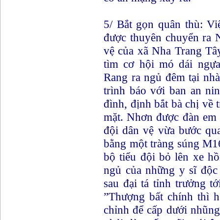
5/ Bắt gọn quân thù: Vi
được thuyên chuyển ra N
vệ của xã Nha Trang Tây
tìm cơ hội mó dái ngự
Rang ra ngủ đêm tại nh
trình báo với ban an ni
đình, định bắt bà chị về
mặt. Nhơn được đàn em m
đội dân vệ vừa bước qua
bằng một tràng súng M16 
bộ tiểu đội bỏ lên xe h
ngủ của những y sĩ độc
sau đại tá tỉnh trưởng t
”Thượng bất chính thì 
chỉnh để cấp dưới nhũng