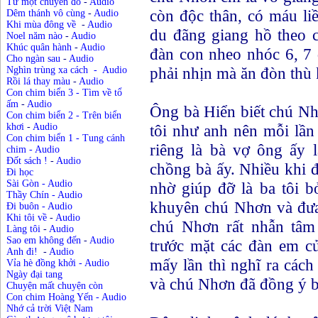
Từ một chuyến đò
-
Audio
còn độc thân, có máu li
Dêm thánh vô cùng
-
Audio
Khi mùa đông về
-
Audio
du đãng giang hồ theo 
Noel năm nào
-
Audio
Khúc quân hành
-
Audio
đàn con nheo nhóc 6, 7
Cho ngàn sau
-
Audio
phải nhịn mà ăn đòn thù
Nghìn trùng xa cách
-
Audio
Rồi lá thay màu
-
Audio
Con chim biển 3 - Tìm về tổ
ấm
-
Audio
Ông bà Hiển biết chú Nhơ
Con chim biển 2 - Trên biển
tôi như anh nên mỗi lầ
khơi
-
Audio
Con chim biển 1 - Tung cánh
riêng là bà vợ ông ấy l
chim
-
Audio
Đốt sách !
-
Audio
chồng bà ấy. Nhiều khi đ
Đi học
Sài Gòn
-
Audio
nhờ giúp đỡ là ba tôi b
Thầy Chín - Audio
khuyên chú Nhơn và đưa 
Đi buôn - Audio
Khi tôi về
-
Audio
chú Nhơn rất nhẫn tâm
Làng tôi
-
Audio
Sao em không đến
-
Audio
trước mặt các đàn em củ
Anh đi!
-
Audio
mấy lần thì nghĩ ra cách 
Vỉa hè đồng khởi
-
Audio
Ngày đại tang
và chú Nhơn đã đồng ý bắ
Chuyện mất chuyện còn
Con chim Hoàng Yến
-
Audio
Nhớ cả trời Việt Nam