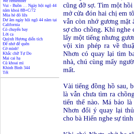
We remember
cũng đỡ sợ. Tìm một hồi 
Vui - Buồn … Ngày hội ngộ 44
năm khoá 8B+C/72
mở cửa đón hai chị em tô
Mùa hè đỏ lửa
vẫn còn nhớ gương mặt ấy
Dư âm ngày hội ngộ 44 năm tại
California
sợ cho chồng. Khi nghe 
Có chuyến bay
Lời ca
lấy một tiếng nhưng gươn
Quỳnh Hương diển tích
vội xin phép ra về thuậ
Để nhớ để quên
Cờ mình!
Nhơn có quay lại tìm ba
Khắc chữ Tự Do
Mai cai hạ
nhà, chú cùng mấy người
Củ khoai mì
Khinh Binh 344
mất.
Tết
Vài tiếng đồng hồ sau, b
là vẫn chưa tìm ra chồn
tiến thế nào. Má bảo là 
Nhơn đổi ý quay lại thủ
cho bà Hiển nghe sự tình 