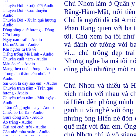
Tết
Chú Nhơn làm ở Quân y
Thuyền Đời - Cuộc đời Audio
Răng-Hàm-Mặt, nổi tiếng
Thuyền Đời - Con thuyền
Audio
Chú là người đã cắt Ami
Thuyền Đời - Xuân quê hương
Audio
Phan Rang quen với ba t
Dòng sông quê hương - Dòng
tôi. Chú xem ba tôi như
Cửu Long
Ngày oan trái!
-
Audio
và đánh cờ tướng với ba
Đất nước tôi
-
Audio
Khi người tù trở về
vì... chú trông đẹp tr
Tiếng trống Mê Linh
-
Audio
Nhưng nghe ba má tôi nói
Chuyện cuối năm
-
Audio
Màu áo cũ
-
Audio
cũng phải nhường một nướ
Mang theo quê hương
-
Audio
Trong âm thầm còn nhớ ai!
-
Audio
Sài Gòn là đây sao em!
-
Audio
Chú Nhơn và thiếu tá H
Chuyện trăm năm - Trên quê
xích mích với nhau và c
hương
-
Audio
Chuyện trăm năm - Một ngày
-
tá Hiển đến phòng mình t
Audio
Trăm đắng nghìn cay
-
Audio
ganh tị võ nghệ với ông
Chiếc áo Bà Ba
-
Audio
nhưng ông Hiển né đòn đ
Giữa đồng xưa
-
Audio
Áo trắng
-
Audio
quê mặt với đàn em. Ông
Gửi nơi cuối trời
-
Audio
Còn nhớ mùa xuân
-
Audio
chú Nhơn chỉ là võ gian