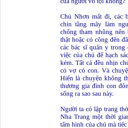
của người vô tội không?
Chú Nhơn mất đi, các b
chín tầng mây làm ng
chống tham nhũng nên 
thật hoặc có công đến đ
các bác sĩ quân y trong
việc của chú để hạch sá
kém. Tất cả đều nhịn ch
có vợ có con. Và chuyệ
Hiển là chuyện không t
thương gia đình con đô
sống ra sao sau này.
Người ta có lập trang t
Nha Trang một thời gian
tấm hình của chú mà tiếc