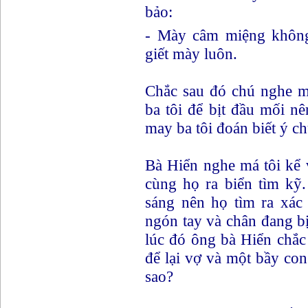
bảo:
- Mày câm miệng không
giết mày luôn.
Chắc sau đó chú nghe mấ
ba tôi để bịt đầu mối n
may ba tôi đoán biết ý ch
Bà Hiển nghe má tôi kể 
cùng họ ra biển tìm kỹ.
sáng nên họ tìm ra xá
ngón tay và chân đang bị
lúc đó ông bà Hiển chắc
để lại vợ và một bầy co
sao?