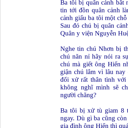
Ba tôi bị quân cảnh bắ
tin tới đồn quân cảnh l
cảnh giấu ba tôi một ch
Sau đó chú bị quân cảnh
Quân y viện Nguyễn Huệ 
Nghe tin chú Nhơn bị th
chú năn nỉ hãy nói ra sự
chú mà giết ông Hiển n
giận chú lắm vì lâu nay
đối xử rất thân tình vớ
không nghĩ mình sẽ ch
người chăng?
Ba tôi bị xử tù giam 8 
ngay. Dù gì ba cũng còn
gia đình ông Hiển thì quá