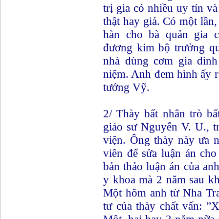
trị gia có nhiều uy tín và
thật hay giả. Có một lần
hàn cho bà quản gia 
đương kim bộ trưởng q
nhà dùng cơm gia đình
niệm. Anh đem hình ấy r
tướng Vỹ.
2/ Thày bất nhân trò bấ
giáo sư Nguyễn V. U., 
viện. Ông thày này ưa n
viên để sửa luận án ch
bản thảo luận án của an
y khoa mà 2 năm sau khi
Một hôm anh từ Nha Tra
tư của thày chất vấn: ”
Một, hai hay 3 năm nữa 