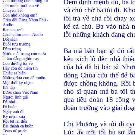
Đêm định mệnh đó, ba tô
Còn thương quê hương tôi
Tôi muốn mời em về
và chú chở ba tôi đi. Kh
Chuyện Tết
Còn nhớ không em?
tôi trả về nhà rồi chạy x
Trên đồi Tăng Nhơn Phú
-
kể cả chú. Ba vào nhà m
Audio
Remember!
lỗi những khách đang ch
Cánh chim non
-
Audio
Đốt sách
Buổi tựu trường
Ba má bàn bạc gì đó rất
Đêm trắng
Nước mắt trong cơn mưa
kêu xích lô đến nhà thiế
Trăm đắng nghìn cay
Con đường tôi về
của bà đã bị bác sĩ Nhơ
Hãy còn đó niềm tin
Chiều ra biển
dòng Chúa cứu thế để bà
Những đứa con đẽ muộn
được chồng không. Rồi b
Một thời kỷ niệm
Bãi tập
cho sĩ quan mà ba tôi t
Bước chân Việt Nam
Người lính già
qua tiểu đoàn 18 công v
Để nhớ
đoàn trưởng vào giai đoạ
Đi buôn
Ngày anh đi
Kỷ niệm xưa
Rồi tết lại đến
Chị Phương và tôi đi cy
Bài thánh ca buồn
Lúc ấy trời tối hù sợ l
Tears of pride