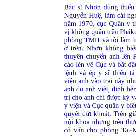
Bác sĩ Nhơn dùng thiếu
Nguyễn Huệ, làm cái ngò
năm 1970, cục Quân y t
vị không quân trên Pleik
phòng TMH và tôi làm t
ở trên. Nhơn không biế
thuyên chuyển anh lên P
cáo lén về Cục và bắt đ
lệnh và ép y sĩ thiếu t
viện anh vào trại này n
anh do anh viết, định bệnh
trị cho anh chỉ được ký 
y viện và Cục quân y biế
quyết dứt khoát. Trên gi
nội khoa nhưng trên thự
cố vấn cho phòng Tai-M