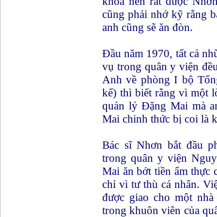
khoa nên rất được Nhơn
cũng phải nhớ kỹ rằng bấ
anh cũng sẽ ăn đòn.
Đầu năm 1970, tất cả nh
vụ trong quân y viện đều
Anh về phòng I bộ Tổng
kể) thì biết rằng vì một 
quản lý Đặng Mai mà an
Mai chinh thức bị coi là 
Bác sĩ Nhơn bắt đầu p
trong quân y viện Nguyễ
Mai ăn bớt tiền ẩm thực
chỉ vì tư thù cá nhân. V
được giao cho một nhà 
trong khuôn viên của quâ