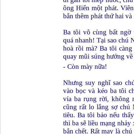
ông Hiển một phát. Viên
bắn thêm phát thứ hai v
Ba tôi vô cùng bất ngờ
quá nhanh! Tại sao chú 
hoà rồi mà? Ba tôi càn
quay mũi súng hướng về 
- Còn mày nữa!
Nhưng suy nghĩ sao chú
vào bọc và kéo ba tôi c
vía ba rụng rời, không 
cũng rất lo lắng sợ chú
tiêu. Ba tôi bảo nếu th
thì ba sẽ liều mạng nhảy
bắn chết. Rất may là chú 