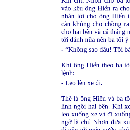
Khi chú Nhơn chở ba tôi
vào kêu ông Hiển ra cho
nhắn lời cho ông Hiển t
cản không cho chồng ra 
cho hai bên và cả tháng
tới đánh nữa nên ba tôi ỷ
- “Không sao đâu! Tôi b
Khi ông Hiển theo ba tô
lệnh:
- Leo lên xe đi.
Thế là ông Hiển và ba tôi
lính ngồi hai bên. Khi x
leo xuống xe và đi xuống 
ngỡ là chú Nhơn đưa xu
đi gần tới mép nước, chú