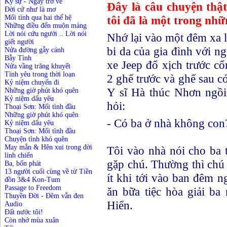
Ký sự - Ngày trở về
Đây là câu chuyện thậ
Đời cứ như là mơ
tôi đã là một trong nh
Mối tình qua hai thế hệ
Những điều đến muộn màng
Lời nói cứu người .. Lời nói
Nhớ lại vào một đêm xa 
giết người
bi da của gia đình với n
Nửa đường gẫy cánh
Bẫy Tình
xe Jeep đổ xịch trước cổ
Nửa vầng trăng khuyết
Tình yêu trong thời loạn
2 ghế trước và ghế sau c
Kỷ niệm chuyến đi
Y sĩ Hà thúc Nhơn ngồi 
Những giờ phút khó quên
Kỷ niệm dấu yêu
hỏi:
Thoại Sơn: Mối tình đầu
Những giờ phút khó quên
- Có ba ở nhà không con?
Kỷ niệm dấu yêu
Thoại Sơn: Mối tình đầu
Chuyện tình khó quên
May mắn & Hên xui trong đời
Tôi vào nhà nói cho ba 
lính chiến
gặp chú. Thường thì chú
Ba, bốn phát
13 người cuối cùng về từ Tiền
ít khi tới vào ban đêm n
đồn 3&4 Kon-Tum
Passage to Freedom
ăn bữa tiệc hòa giải ba
Thuyền Đời - Đêm vẫn đen
Hiển.
Audio
Đất nước tôi!
Còn nhớ mùa xuân