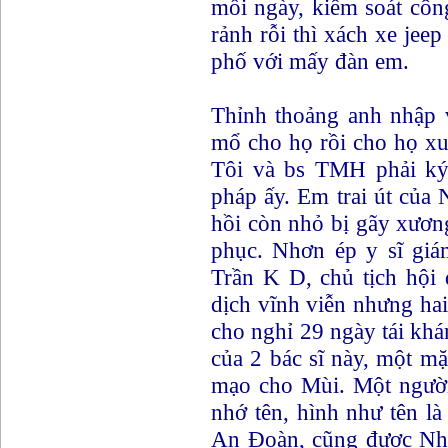
mỗi ngày, kiểm soát côn
rảnh rỗi thì xách xe jeep
phố với mấy đàn em.
Thỉnh thoảng anh nhập v
mổ cho họ rồi cho họ xuấ
Tôi và bs TMH phải ký 
pháp ấy. Em trai út của
hồi còn nhỏ bị gãy xươn
phục. Nhơn ép y sĩ giám
Trần K D, chủ tịch hội
dịch vĩnh viễn nhưng ha
cho nghỉ 29 ngày tái kh
của 2 bác sĩ này, một m
mạo cho Mùi. Một người
nhớ tên, hình như tên l
An Đoàn, cũng được Nhơ