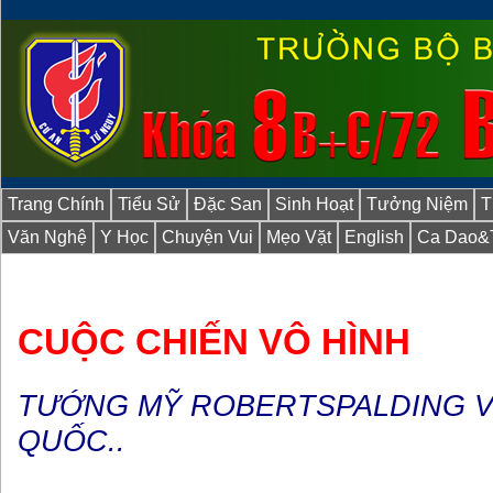
Trang Chính
Tiểu Sử
Đặc San
Sinh Hoạt
Tưởng Niệm
T
Văn Nghệ
Y Học
Chuyện Vui
Mẹo Vặt
English
Ca Dao&
CUỘC CHIẾN VÔ HÌNH
TƯỚNG MỸ ROBERTSPALDING V
QUỐC..