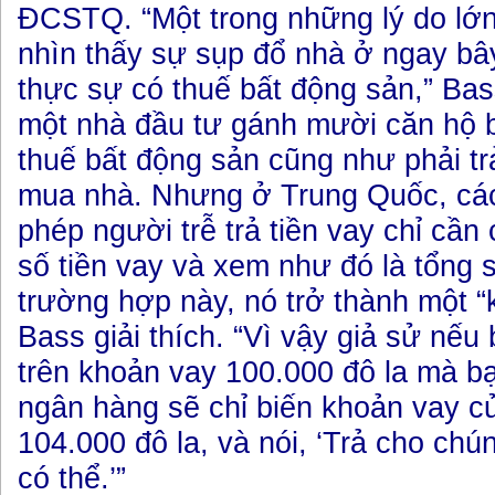
ĐCSTQ. “Một trong những lý do lớ
nhìn thấy sự sụp đổ nhà ở ngay bây
thực sự có thuế bất động sản,” Bas
một nhà đầu tư gánh mười căn hộ bỏ
thuế bất động sản cũng như phải tr
mua nhà. Nhưng ở Trung Quốc, cá
phép người trễ trả tiền vay chỉ cần
số tiền vay và xem như đó là tổng
trường hợp này, nó trở thành một “
Bass giải thích. “Vì vậy giả sử nếu
trên khoản vay 100.000 đô la mà bạ
ngân hàng sẽ chỉ biến khoản vay c
104.000 đô la, và nói, ‘Trả cho chún
có thể.’”